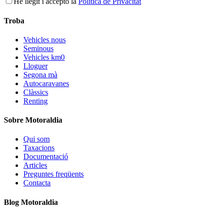
He llegit i accepto la
Política de Privacitat
Troba
Vehicles nous
Seminous
Vehicles km0
Lloguer
Segona mà
Autocaravanes
Clàssics
Renting
Sobre Motoraldia
Qui som
Taxacions
Documentació
Articles
Preguntes freqüents
Contacta
Blog Motoraldia