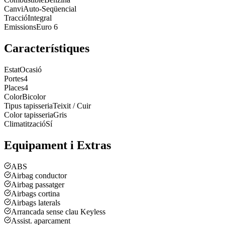
Canvi
Auto-Seqüencial
Tracció
Integral
Emissions
Euro 6
Característiques
Estat
Ocasió
Portes
4
Places
4
Color
Bicolor
Tipus tapisseria
Teixit / Cuir
Color tapisseria
Gris
Climatització
Sí
Equipament i Extras
ABS
Airbag conductor
Airbag passatger
Airbags cortina
Airbags laterals
Arrancada sense clau Keyless
Assist. aparcament