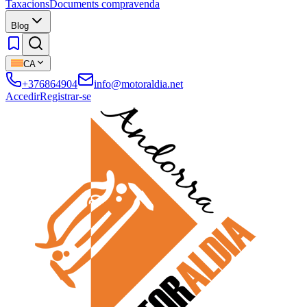
Taxacions
Documents compravenda
Blog
CA
+376864904
info@motoraldia.net
Accedir
Registrar-se