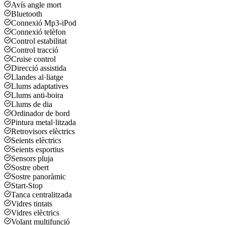
Avís angle mort
Bluetooth
Connexió Mp3-iPod
Connexió telèfon
Control estabilitat
Control tracció
Cruise control
Direcció assistida
Llandes al·liatge
Llums adaptatives
Llums anti-boira
Llums de dia
Ordinador de bord
Pintura metal·litzada
Retrovisors elèctrics
Seients elèctrics
Seients esportius
Sensors pluja
Sostre obert
Sostre panoràmic
Start-Stop
Tanca centralitzada
Vidres tintats
Vidres elèctrics
Volant multifunció