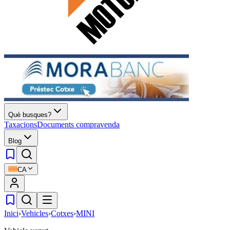
Què busques?
Taxacions
Documents compravenda
Blog
CA
Inici
›
Vehicles
›
Cotxes
›
MINI