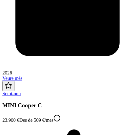
2026
Veure més
Semi-nou
MINI Cooper C
23.900 €
Des de
509 €
/mes