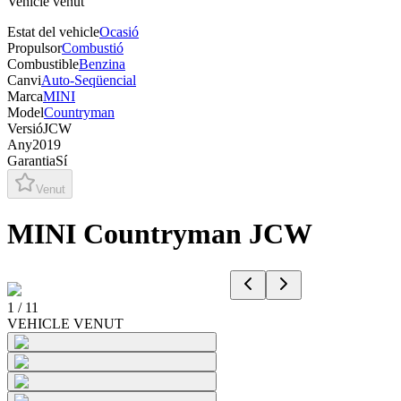
Vehicle venut
Estat del vehicle
Ocasió
Propulsor
Combustió
Combustible
Benzina
Canvi
Auto-Seqüencial
Marca
MINI
Model
Countryman
Versió
JCW
Any
2019
Garantia
Sí
Venut
MINI Countryman JCW
1
/
11
VEHICLE VENUT