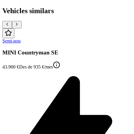
Vehicles similars
Semi-nou
MINI Countryman SE
43.900 €
Des de
935 €
/mes