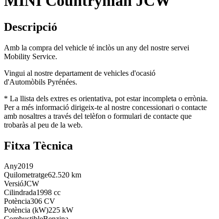
MINI Countryman JCW
Descripció
Amb la compra del vehicle té inclòs un any del nostre servei
Mobility Service.
Vingui al nostre departament de vehicles d'ocasió
d'Automòbils Pyrénées.
* La llista dels extres es orientativa, pot estar incompleta o errònia.
Per a més informació dirigeix-te al nostre concessionari o contacte
amb nosaltres a través del telèfon o formulari de contacte que
trobaràs al peu de la web.
Fitxa Tècnica
Any
2019
Quilometratge
62.520 km
Versió
JCW
Cilindrada
1998 cc
Potència
306 CV
Potència (kW)
225 kW
Combustible
Benzina