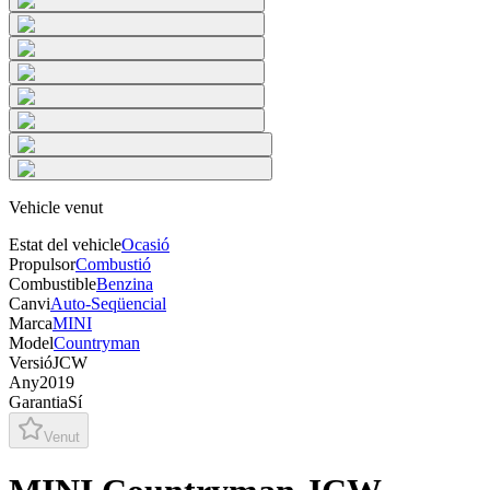
Vehicle venut
Estat del vehicle
Ocasió
Propulsor
Combustió
Combustible
Benzina
Canvi
Auto-Seqüencial
Marca
MINI
Model
Countryman
Versió
JCW
Any
2019
Garantia
Sí
Venut