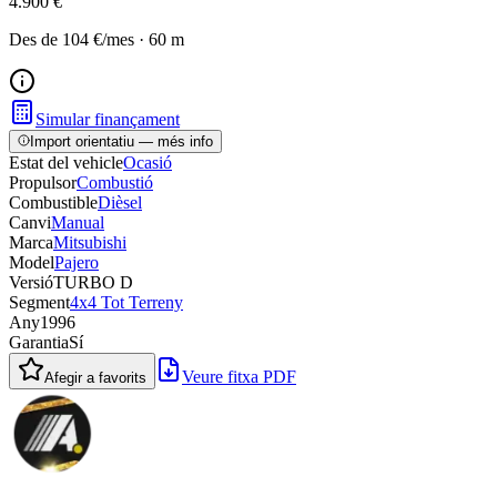
4.900 €
Des de
104 €
/mes
·
60
m
Simular finançament
Import orientatiu — més info
Estat del vehicle
Ocasió
Propulsor
Combustió
Combustible
Dièsel
Canvi
Manual
Marca
Mitsubishi
Model
Pajero
Versió
TURBO D
Segment
4x4 Tot Terreny
Any
1996
Garantia
Sí
Veure fitxa PDF
Afegir a favorits