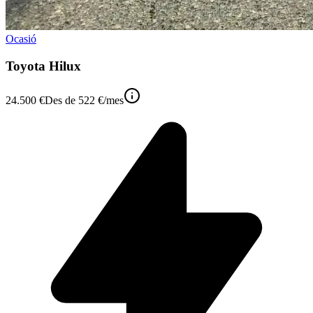
Ocasió
Toyota Hilux
24.500 €
Des de
522 €
/mes