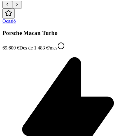
Ocasió
Porsche Macan Turbo
69.600 €
Des de
1.483 €
/mes