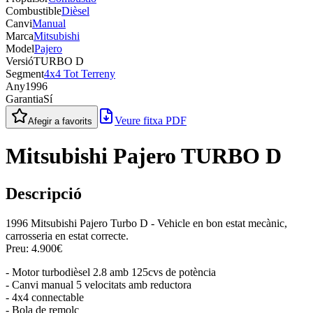
Combustible
Dièsel
Canvi
Manual
Marca
Mitsubishi
Model
Pajero
Versió
TURBO D
Segment
4x4 Tot Terreny
Any
1996
Garantia
Sí
Veure fitxa PDF
Afegir a favorits
Mitsubishi Pajero TURBO D
Descripció
1996 Mitsubishi Pajero Turbo D - Vehicle en bon estat mecànic,
carrosseria en estat correcte.
Preu: 4.900€
- Motor turbodièsel 2.8 amb 125cvs de potència
- Canvi manual 5 velocitats amb reductora
- 4x4 connectable
- Bola de remolc