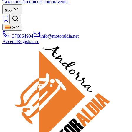
Taxacions
Documents compravenda
Blog
CA
+376864904
info@motoraldia.net
Accedir
Registrar-se