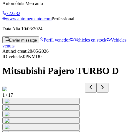
Automòbils Mercauto
722232
www.automercauto.com
Professional
Data Alta
10/03/2024
Perfil venedor
Vehicles en stock
Vehicles
Enviar missatge
venuts
Anunci creat
:
28/05/2026
ID vehicle
:
0PKMD0
Mitsubishi Pajero TURBO D
1
/
17