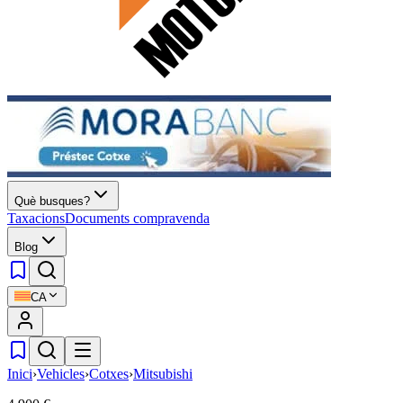
Què busques?
Taxacions
Documents compravenda
Blog
CA
Inici
›
Vehicles
›
Cotxes
›
Mitsubishi