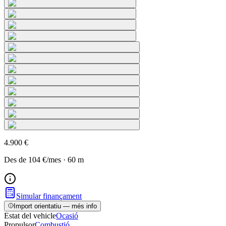
4.900 €
Des de
104 €
/mes
·
60
m
Simular finançament
Import orientatiu — més info
Estat del vehicle
Ocasió
Propulsor
Combustió