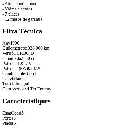
- Aire acondicionat
- Vidres elèctrics
- 7 places
- 12 mesos de garantia
Fitxa Tècnica
Any
1996
Quilometratge
328.000 km
Versió
TURBO D
Cilindrada
2800 cc
Potència
125 CV
Potència (kW)
92 kW
Combustible
Dièsel
Canvi
Manual
Tracció
Integral
Carrosseria
4x4 Tot Terreny
Característiques
Estat
Ocasió
Portes
5
Places
5