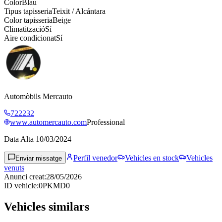
Color
Blau
Tipus tapisseria
Teixit / Alcántara
Color tapisseria
Beige
Climatització
Sí
Aire condicionat
Sí
Automòbils Mercauto
722232
www.automercauto.com
Professional
Data Alta
10/03/2024
Perfil venedor
Vehicles en stock
Vehicles
Enviar missatge
venuts
Anunci creat
:
28/05/2026
ID vehicle
:
0PKMD0
Vehicles similars