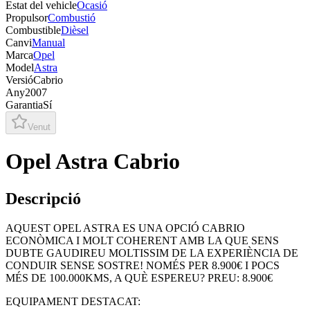
Estat del vehicle
Ocasió
Propulsor
Combustió
Combustible
Dièsel
Canvi
Manual
Marca
Opel
Model
Astra
Versió
Cabrio
Any
2007
Garantia
Sí
Venut
Opel Astra Cabrio
Descripció
AQUEST OPEL ASTRA ES UNA OPCIÓ CABRIO
ECONÒMICA I MOLT COHERENT AMB LA QUE SENS
DUBTE GAUDIREU MOLTISSIM DE LA EXPERIÈNCIA DE
CONDUIR SENSE SOSTRE! NOMÉS PER 8.900€ I POCS
MÉS DE 100.000KMS, A QUÈ ESPEREU? PREU: 8.900€
EQUIPAMENT DESTACAT: