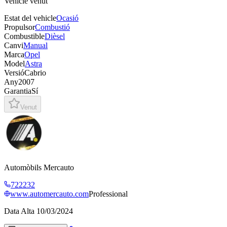
Vehicle venut
Estat del vehicle
Ocasió
Propulsor
Combustió
Combustible
Dièsel
Canvi
Manual
Marca
Opel
Model
Astra
Versió
Cabrio
Any
2007
Garantia
Sí
Venut
Automòbils Mercauto
722232
www.automercauto.com
Professional
Data Alta
10/03/2024