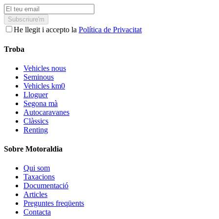
Subscriure'm
He llegit i accepto la
Política de Privacitat
Troba
Vehicles nous
Seminous
Vehicles km0
Lloguer
Segona mà
Autocaravanes
Clàssics
Renting
Sobre Motoraldia
Qui som
Taxacions
Documentació
Articles
Preguntes freqüents
Contacta