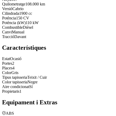
Quilometratge
108.000 km
Versió
Cabrio
Cilindrada
1900 cc
Potència
150 CV
Potència (kW)
110 kW
Combustible
Dièsel
Canvi
Manual
Tracció
Davant
Característiques
Estat
Ocasió
Portes
2
Places
4
Color
Gris
Tipus tapisseria
Teixit / Cuir
Color tapisseria
Negre
Aire condicionat
Sí
Propietaris
1
Equipament i Extras
ABS