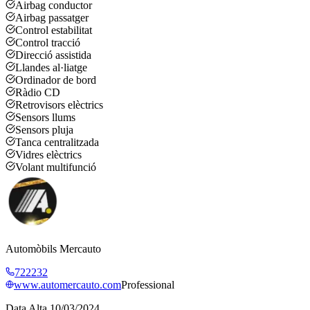
Airbag conductor
Airbag passatger
Control estabilitat
Control tracció
Direcció assistida
Llandes al·liatge
Ordinador de bord
Ràdio CD
Retrovisors elèctrics
Sensors llums
Sensors pluja
Tanca centralitzada
Vidres elèctrics
Volant multifunció
Automòbils Mercauto
722232
www.automercauto.com
Professional
Data Alta
10/03/2024