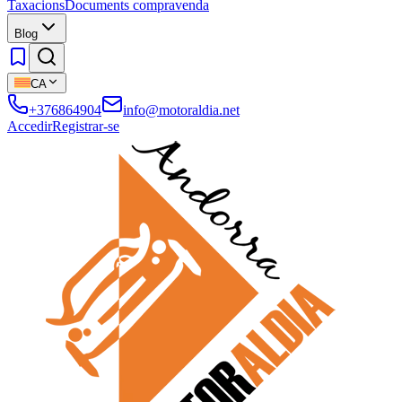
Taxacions
Documents compravenda
Blog
CA
+376864904
info@motoraldia.net
Accedir
Registrar-se