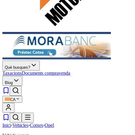
Què busques?
Taxacions
Documents compravenda
Blog
CA
Inici
›
Vehicles
›
Cotxes
›
Opel