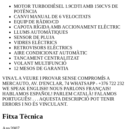
MOTOR TURBODIÈSEL 1.9CDTI AMB 150CVS DE
POTÈNCIA
CANVI MANUAL DE 6 VELOCITATS
EQUIP DE RÀDIO/CD
CAPOTA RÍGIDA AMB ACCIONAMENT ELÈCTRIC
LLUMS AUTOMÀTIQUES
SENSOR DE PLUJA
VIDRES ELÈCTRICS
RETROVISORS ELÈCTRICS
AIRE CONDICIONAT AUTOMÀTIC
TANCAMENT CENTRALITZAT
VOLANT MULTIFUNCIÓ
12 MESOS DE GARANTIA
VINA'L A VEURE I PROVAR SENSE COMPROMÍS A
MERCAUTO, AV. D'ENCLAR, 74 WHATSAPP - +376 722 232
WE SPEAK ENGLISH! NOUS PARLONS FRANÇAIS!
HABLAMOS ESPAÑOL! PARLEM CATALÀ! FALAMOS
PORTUGUÊS! . . . AQUESTA DESCRIPCIÓ POT TENIR
ERRORS I NO ÉS VINCULANT.
Fitxa Tècnica
Any
2007