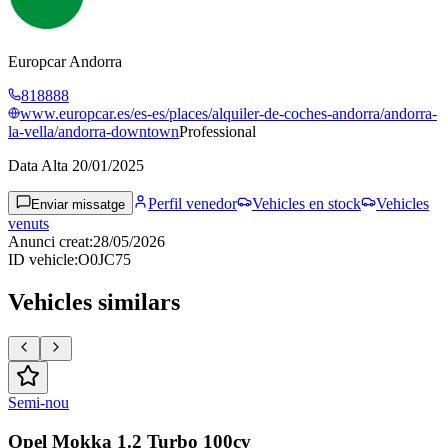
Europcar Andorra
818888
www.europcar.es/es-es/places/alquiler-de-coches-andorra/andorra-
la-vella/andorra-downtown
Professional
Data Alta
20/01/2025
Perfil venedor
Vehicles en stock
Vehicles
Enviar missatge
venuts
Anunci creat
:
28/05/2026
ID vehicle
:
O0JC75
Vehicles similars
Semi-nou
Opel Mokka 1.2 Turbo 100cv