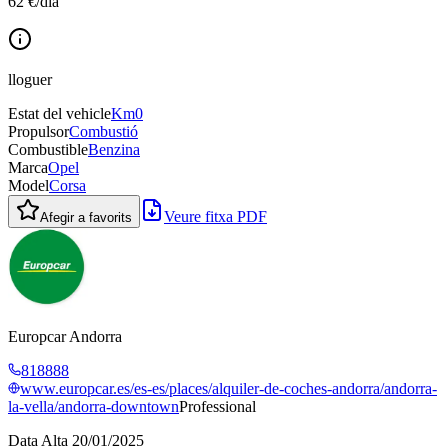
62 €
/
dia
lloguer
Estat del vehicle
Km0
Propulsor
Combustió
Combustible
Benzina
Marca
Opel
Model
Corsa
Veure fitxa PDF
Afegir a favorits
Europcar Andorra
818888
www.europcar.es/es-es/places/alquiler-de-coches-andorra/andorra-
la-vella/andorra-downtown
Professional
Data Alta
20/01/2025