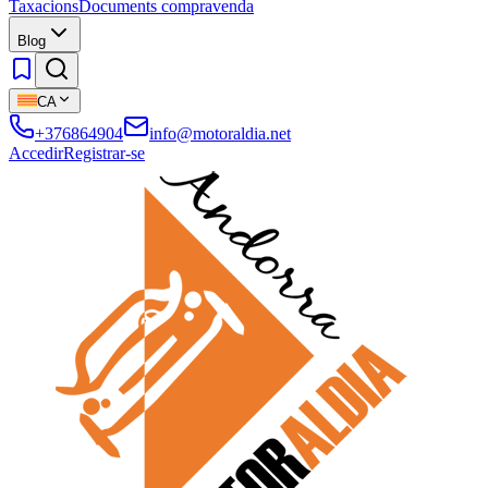
Taxacions
Documents compravenda
Blog
CA
+376864904
info@motoraldia.net
Accedir
Registrar-se