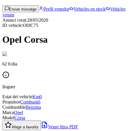
Perfil venedor
Vehicles en stock
Vehicles
Enviar missatge
venuts
Anunci creat
:
28/05/2026
ID vehicle
:
O0JC75
Opel Corsa
62 €
/
dia
lloguer
Estat del vehicle
Km0
Propulsor
Combustió
Combustible
Benzina
Marca
Opel
Model
Corsa
Veure fitxa PDF
Afegir a favorits