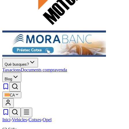
Què busques?
Taxacions
Documents compravenda
Blog
CA
Inici
›
Vehicles
›
Cotxes
›
Opel