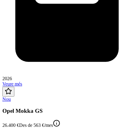
2026
Veure més
Nou
Opel Mokka GS
26.400 €
Des de
563 €
/mes