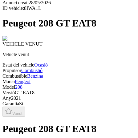
Anunci creat
:
28/05/2026
ID vehicle
:
8IWA1L
Peugeot 208 GT EAT8
VEHICLE VENUT
Vehicle venut
Estat del vehicle
Ocasió
Propulsor
Combustió
Combustible
Benzina
Marca
Peugeot
Model
208
Versió
GT EAT8
Any
2021
Garantia
Sí
Venut
Peugeot 208 GT EAT8