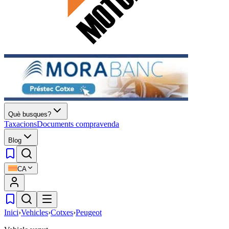
Què busques?
Taxacions
Documents compravenda
Blog
CA
Inici
›
Vehicles
›
Cotxes
›
Peugeot