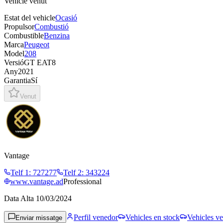
Vehicle venut
Estat del vehicle
Ocasió
Propulsor
Combustió
Combustible
Benzina
Marca
Peugeot
Model
208
Versió
GT EAT8
Any
2021
Garantia
Sí
Venut
Vantage
Telf 1
:
727277
Telf 2
:
343224
www.vantage.ad
Professional
Data Alta
10/03/2024
Perfil venedor
Vehicles en stock
Vehicles ve
Enviar missatge