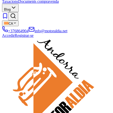
Taxacions
Documents compravenda
Blog
CA
+376864904
info@motoraldia.net
Accedir
Registrar-se