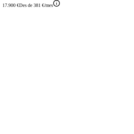
17.900 €
Des de
381 €
/mes