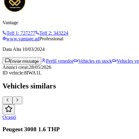
Vantage
Telf 1
:
727277
Telf 2
:
343224
www.vantage.ad
Professional
Data Alta
10/03/2024
Perfil venedor
Vehicles en stock
Vehicles ve
Enviar missatge
Anunci creat
:
28/05/2026
ID vehicle
:
8IWA1L
Vehicles similars
Ocasió
Peugeot 3008 1.6 THP