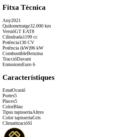
Fitxa Tècnica
Any
2021
Quilometratge
32.000 km
Versió
GT EAT8
Cilindrada
1199 cc
Potència
130 CV
Potència (kW)
96 kW
Combustible
Benzina
Tracció
Davant
Emissions
Euro 6
Característiques
Estat
Ocasió
Portes
5
Places
5
Color
Blau
Tipus tapisseria
Altres
Color tapisseria
Gris
Climatització
Sí