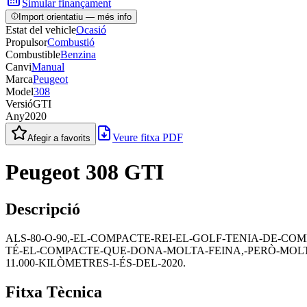
Simular finançament
Import orientatiu — més info
Estat del vehicle
Ocasió
Propulsor
Combustió
Combustible
Benzina
Canvi
Manual
Marca
Peugeot
Model
308
Versió
GTI
Any
2020
Veure fitxa PDF
Afegir a favorits
Peugeot 308 GTI
Descripció
ALS-80-O-90,-EL-COMPACTE-REI-EL-GOLF-TENIA-DE-COM
TÉ-EL-COMPACTE-QUE-DONA-MOLTA-FEINA,-PERÒ-MOLTA.
11.000-KILÒMETRES-I-ÉS-DEL-2020.
Fitxa Tècnica