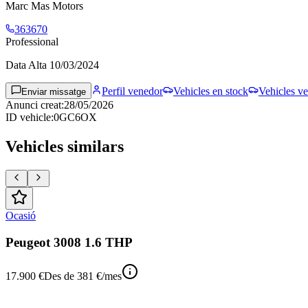
Marc Mas Motors
363670
Professional
Data Alta
10/03/2024
Perfil venedor
Vehicles en stock
Vehicles ve
Enviar missatge
Anunci creat
:
28/05/2026
ID vehicle
:
0GC6OX
Vehicles similars
Ocasió
Peugeot 3008 1.6 THP
17.900 €
Des de
381 €
/mes