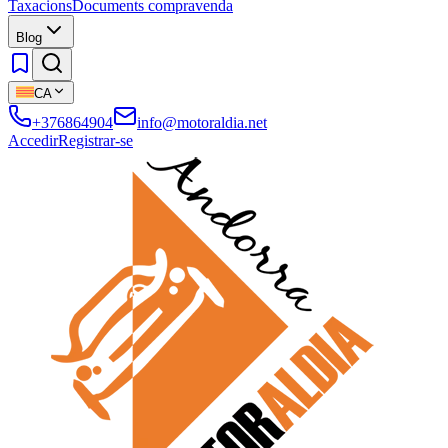
Taxacions
Documents compravenda
Blog
CA
+376864904
info@motoraldia.net
Accedir
Registrar-se