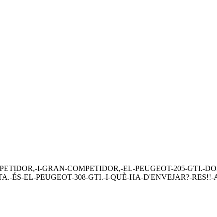
PETIDOR,-I-GRAN-COMPETIDOR,-EL-PEUGEOT-205-GTI.-DO
-ÉS-EL-PEUGEOT-308-GTI.-I-QUÈ-HA-D'ENVEJAR?-RES!!