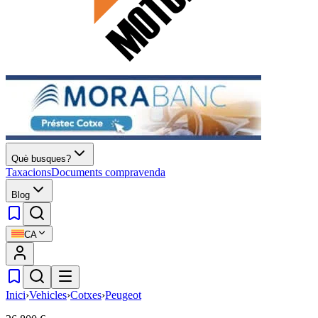
Què busques?
Taxacions
Documents compravenda
Blog
CA
Inici
›
Vehicles
›
Cotxes
›
Peugeot