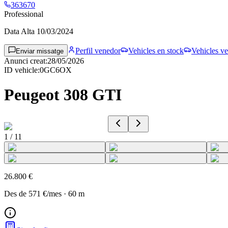
363670
Professional
Data Alta
10/03/2024
Perfil venedor
Vehicles en stock
Vehicles ve
Enviar missatge
Anunci creat
:
28/05/2026
ID vehicle
:
0GC6OX
Peugeot 308 GTI
1
/
11
26.800 €
Des de
571 €
/mes
·
60
m