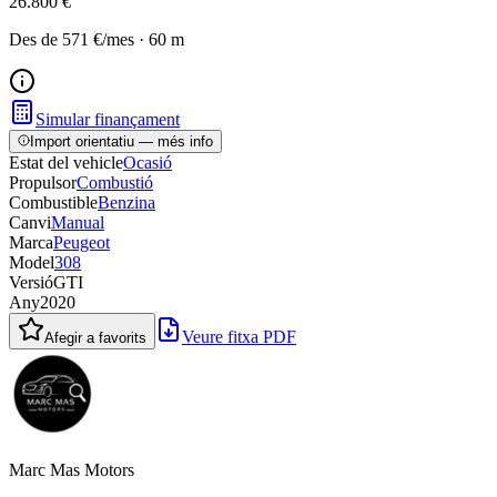
26.800 €
Des de
571 €
/mes
·
60
m
Simular finançament
Import orientatiu — més info
Estat del vehicle
Ocasió
Propulsor
Combustió
Combustible
Benzina
Canvi
Manual
Marca
Peugeot
Model
308
Versió
GTI
Any
2020
Veure fitxa PDF
Afegir a favorits
Marc Mas Motors