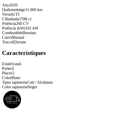
Any
2020
Quilometratge
11.000 km
Versió
GTI
Cilindrada
1598 cc
Potència
260 CV
Potència (kW)
191 kW
Combustible
Benzina
Canvi
Manual
Tracció
Davant
Característiques
Estat
Ocasió
Portes
5
Places
5
Color
Blanc
Tipus tapisseria
Cuir / Alcántara
Color tapisseria
Negre