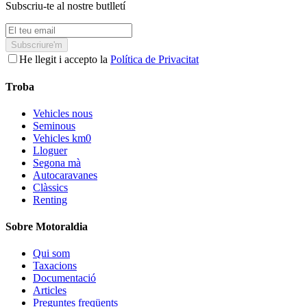
Subscriu-te al nostre butlletí
Subscriure'm
He llegit i accepto la
Política de Privacitat
Troba
Vehicles nous
Seminous
Vehicles km0
Lloguer
Segona mà
Autocaravanes
Clàssics
Renting
Sobre Motoraldia
Qui som
Taxacions
Documentació
Articles
Preguntes freqüents