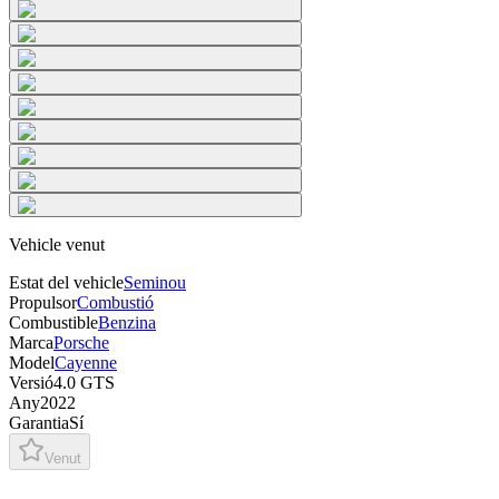
Vehicle venut
Estat del vehicle
Seminou
Propulsor
Combustió
Combustible
Benzina
Marca
Porsche
Model
Cayenne
Versió
4.0 GTS
Any
2022
Garantia
Sí
Venut