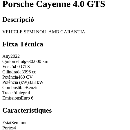
Porsche Cayenne 4.0 GTS
Descripció
VEHICLE SEMI NOU, AMB GARANTIA
Fitxa Tècnica
Any
2022
Quilometratge
30.000 km
Versió
4.0 GTS
Cilindrada
3996 cc
Potència
460 CV
Potència (kW)
338 kW
Combustible
Benzina
Tracció
Integral
Emissions
Euro 6
Característiques
Estat
Seminou
Portes
4