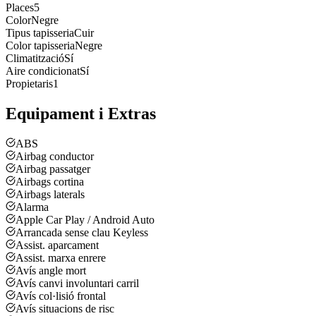
Places
5
Color
Negre
Tipus tapisseria
Cuir
Color tapisseria
Negre
Climatització
Sí
Aire condicionat
Sí
Propietaris
1
Equipament i Extras
ABS
Airbag conductor
Airbag passatger
Airbags cortina
Airbags laterals
Alarma
Apple Car Play / Android Auto
Arrancada sense clau Keyless
Assist. aparcament
Assist. marxa enrere
Avís angle mort
Avís canvi involuntari carril
Avís col·lisió frontal
Avís situacions de risc