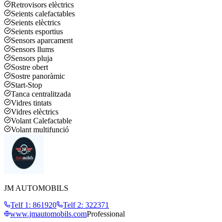
Retrovisors elèctrics
Seients calefactables
Seients elèctrics
Seients esportius
Sensors aparcament
Sensors llums
Sensors pluja
Sostre obert
Sostre panoràmic
Start-Stop
Tanca centralitzada
Vidres tintats
Vidres elèctrics
Volant Calefactable
Volant multifunció
JM AUTOMOBILS
Telf 1
:
861920
Telf 2
:
322371
www.jmautomobils.com
Professional