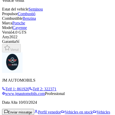
Vehicle venut
Estat del vehicle
Seminou
Propulsor
Combustió
Combustible
Benzina
Marca
Porsche
Model
Cayenne
Versió
4.0 GTS
Any
2022
Garantia
Sí
Venut
JM AUTOMOBILS
Telf 1
:
861920
Telf 2
:
322371
www.jmautomobils.com
Professional
Data Alta
10/03/2024
Perfil venedor
Vehicles en stock
Vehicles
Enviar missatge