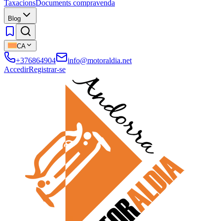
Taxacions
Documents compravenda
Blog
CA
+376864904
info@motoraldia.net
Accedir
Registrar-se