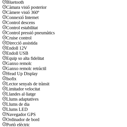
Bluetooth
Càmara visió posterior
Càmere visió 360º
Connexió Internet
Control descens
Control estabilitat
Control pressió pneumàtics
Cruise control
Direcció assistida
Endoll 12V
Endoll USB
Equip so alta fidelitat
Ganxo remolc
Ganxo remolc retràctil
Head Up Display
Isofix
Lector senyals de trànsit
Limitador velocitat
Llandes al·liatge
Llums adaptatives
Llums de dia
Llums LED
Navegador GPS
Ordinador de bord
Portò elèctric