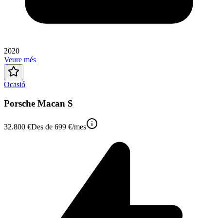
2020
Veure més
Ocasió
Porsche Macan S
32.800 €
Des de
699 €
/mes