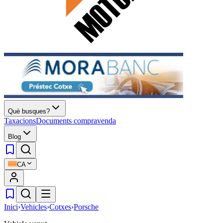
Què busques?
Taxacions
Documents compravenda
Blog
CA
Inici
›
Vehicles
›
Cotxes
›
Porsche