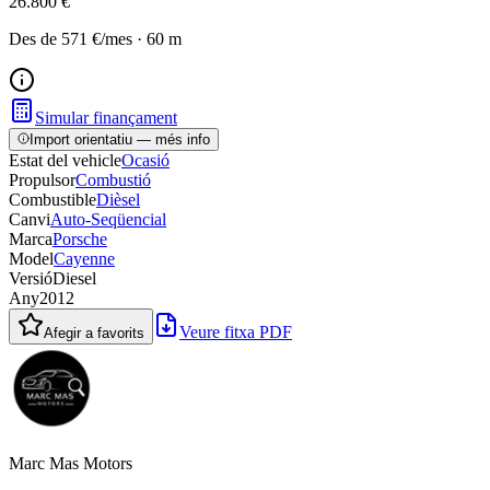
26.800 €
Des de
571 €
/mes
·
60
m
Simular finançament
Import orientatiu — més info
Estat del vehicle
Ocasió
Propulsor
Combustió
Combustible
Dièsel
Canvi
Auto-Seqüencial
Marca
Porsche
Model
Cayenne
Versió
Diesel
Any
2012
Veure fitxa PDF
Afegir a favorits
Marc Mas Motors