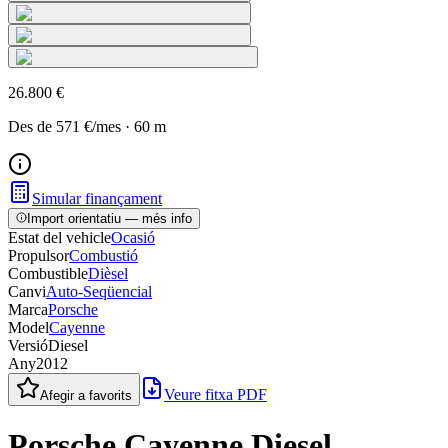
26.800 €
Des de
571 €
/mes
·
60
m
Simular finançament
Import orientatiu — més info
Estat del vehicle
Ocasió
Propulsor
Combustió
Combustible
Dièsel
Canvi
Auto-Seqüencial
Marca
Porsche
Model
Cayenne
Versió
Diesel
Any
2012
Veure fitxa PDF
Afegir a favorits
Porsche Cayenne Diesel