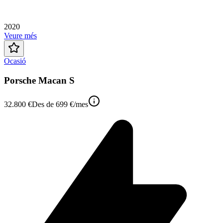
2020
Veure més
Ocasió
Porsche Macan S
32.800 €
Des de
699 €
/mes