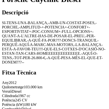
Descripció
SI-TENS-UNA-BALANÇA,-AMB-UN-COSTAT-POSES,-
PORCHE,-AMPLITUD-+-POTENCIA+-CONFORT+-
ESPORTIVITAT+-POC-CONSUM+-FULL-OPCIONS+-
QUANT-A-L'ALTRE-HAS-DE-POSAR-EL-PREU,-PER-
EQUILIBRAR,-A-QUÈ-FA-POR???-DONCS-TRANQUIL-
PERQUÈ-AQUÍ-A-MARC-MAS-MOTORS,-LA-BALANÇA-
ESTÀ-A-FAVOR-TEU!!!-QUE-ELS-COTXES-D'OCASIÓ-NO-
ESTAN-TAN-CARS-HOMEEEEEEEEEEEEEE.-AQUÍ-O-
TENS,-TOT-PER-26.800-€,-A-QUÈ-PESA-MÉS-EL-QUE-ET-
DONEM???--
Fitxa Tècnica
Any
2012
Quilometratge
103.000 km
Versió
Diesel
Cilindrada
1967 cc
Potència
245 CV
Potència (kW)
180 kW
Combustible
Dièsel