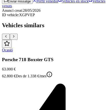
Perfil venedor
Vehicles en stock
Vehicles
Enviar missatge
venuts
Anunci creat
:
28/05/2026
ID vehicle
:
XGPVEP
Vehicles similars
Ocasió
Porsche 718 Boxster GTS
63.000 €
62.800 €
Des de
1.338 €
/mes