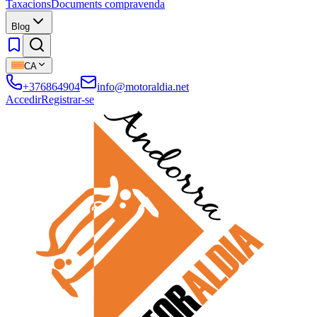
Taxacions
Documents compravenda
Blog
CA
+376864904
info@motoraldia.net
Accedir
Registrar-se