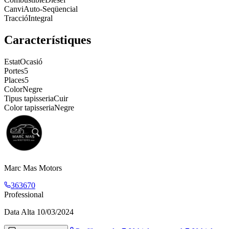
Canvi
Auto-Seqüencial
Tracció
Integral
Característiques
Estat
Ocasió
Portes
5
Places
5
Color
Negre
Tipus tapisseria
Cuir
Color tapisseria
Negre
Marc Mas Motors
363670
Professional
Data Alta
10/03/2024