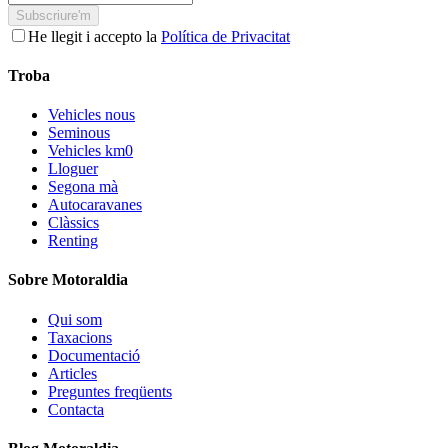
Subscriure'm
He llegit i accepto la
Política de Privacitat
Troba
Vehicles nous
Seminous
Vehicles km0
Lloguer
Segona mà
Autocaravanes
Clàssics
Renting
Sobre Motoraldia
Qui som
Taxacions
Documentació
Articles
Preguntes freqüents
Contacta