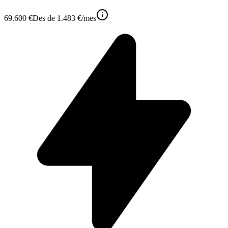
69.600 €
Des de
1.483 €
/mes