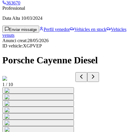
363670
Professional
Data Alta
10/03/2024
Perfil venedor
Vehicles en stock
Vehicles
Enviar missatge
venuts
Anunci creat
:
28/05/2026
ID vehicle
:
XGPVEP
Porsche Cayenne Diesel
1
/
10