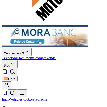
Què busques?
Taxacions
Documents compravenda
Blog
CA
Inici
›
Vehicles
›
Cotxes
›
Porsche