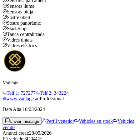
Sensors aparcament
Sensors llums
Sensors pluja
Sostre obert
Sostre panoràmic
Start-Stop
Tanca centralitzada
Vidres tintats
Vidres elèctrics
Vantage
Telf 1
:
727277
Telf 2
:
343224
www.vantage.ad
Professional
Data Alta
10/03/2024
Perfil venedor
Vehicles en stock
Vehicles
Enviar missatge
venuts
Anunci creat
:
28/05/2026
ID vehicle
:
3Q04CF