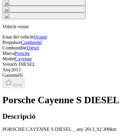
Vehicle venut
Estat del vehicle
Ocasió
Propulsor
Combustió
Combustible
Dièsel
Marca
Porsche
Model
Cayenne
Versió
S DIESEL
Any
2013
Garantia
Sí
Venut
Porsche Cayenne S DIESEL
Descripció
PORSCHE CAYENNE S DIESEL _ any 2013_92.300km