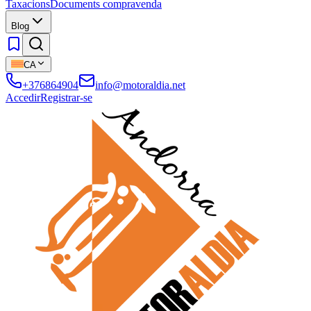
Taxacions
Documents compravenda
Blog
CA
+376864904
info@motoraldia.net
Accedir
Registrar-se