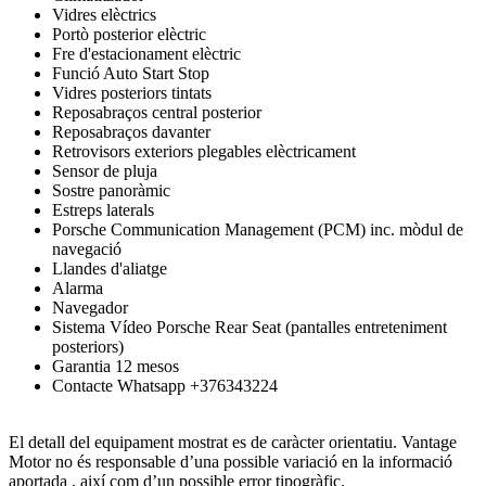
Vidres elèctrics
Portò posterior elèctric
Fre d'estacionament elèctric
Funció Auto Start Stop
Vidres posteriors tintats
Reposabraços central posterior
Reposabraços davanter
Retrovisors exteriors plegables elèctricament
Sensor de pluja
Sostre panoràmic
Estreps laterals
Porsche Communication Management (PCM) inc. mòdul de
navegació
Llandes d'aliatge
Alarma
Navegador
Sistema Vídeo Porsche Rear Seat (pantalles entreteniment
posteriors)
Garantia 12 mesos
Contacte Whatsapp +376343224
El detall del equipament mostrat es de caràcter orientatiu. Vantage
Motor no és responsable d’una possible variació en la informació
aportada , així com d’un possible error tipogràfic.