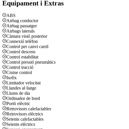
Equipament i Extras
ABS
Airbag conductor
Airbag passatger
Airbags laterals
Càmara visió posterior
Connexió telèfon
Control per canvi carril
Control descens
Control estabilitat
Control pressió pneumàtics
Control tracció
Cruise control
Isofix
Limitador velocitat
Llandes al·liatge
Llums de dia
Ordinador de bord
Portò elèctric
Retrovisors calefactables
Retrovisors elèctrics
Seients calefactables
Seients elèctrics