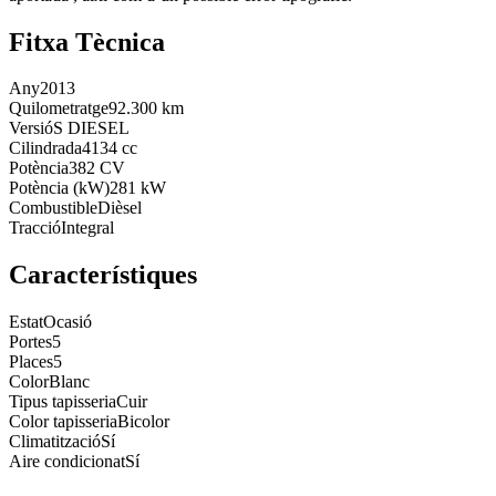
Fitxa Tècnica
Any
2013
Quilometratge
92.300 km
Versió
S DIESEL
Cilindrada
4134 cc
Potència
382 CV
Potència (kW)
281 kW
Combustible
Dièsel
Tracció
Integral
Característiques
Estat
Ocasió
Portes
5
Places
5
Color
Blanc
Tipus tapisseria
Cuir
Color tapisseria
Bicolor
Climatització
Sí
Aire condicionat
Sí