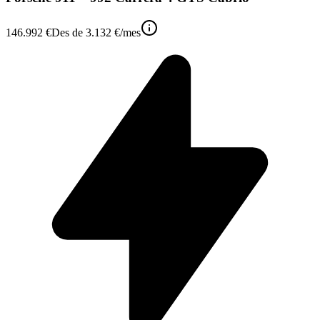
146.992 €
Des de
3.132 €
/mes