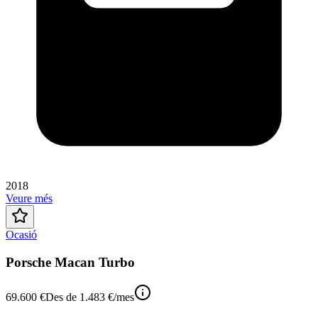
2018
Veure més
Ocasió
Porsche Macan Turbo
69.600 €
Des de
1.483 €
/mes