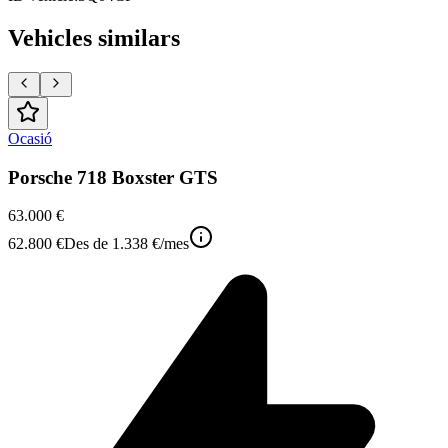
Vehicles similars
Ocasió
Porsche 718 Boxster GTS
63.000 €
62.800 €
Des de
1.338 €
/mes