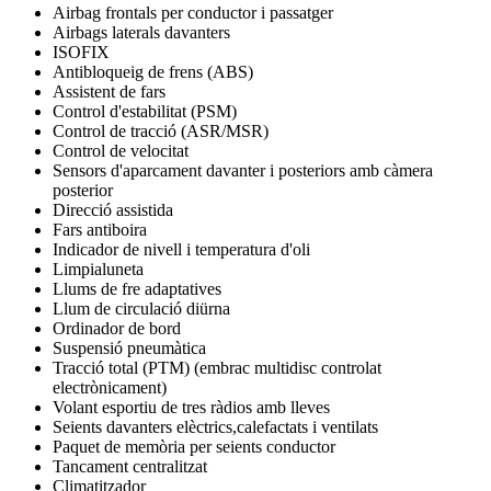
Airbag frontals per conductor i passatger
Airbags laterals davanters
ISOFIX
Antibloqueig de frens (ABS)
Assistent de fars
Control d'estabilitat (PSM)
Control de tracció (ASR/MSR)
Control de velocitat
Sensors d'aparcament davanter i posteriors amb càmera
posterior
Direcció assistida
Fars antiboira
Indicador de nivell i temperatura d'oli
Limpialuneta
Llums de fre adaptatives
Llum de circulació diürna
Ordinador de bord
Suspensió pneumàtica
Tracció total (PTM) (embrac multidisc controlat
electrònicament)
Volant esportiu de tres ràdios amb lleves
Seients davanters elèctrics,calefactats i ventilats
Paquet de memòria per seients conductor
Tancament centralitzat
Climatitzador