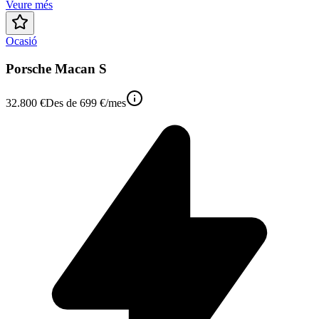
Veure més
Ocasió
Porsche Macan S
32.800 €
Des de
699 €
/mes