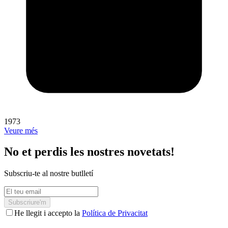
1973
Veure més
No et perdis les nostres novetats!
Subscriu-te al nostre butlletí
Subscriure'm
He llegit i accepto la
Política de Privacitat