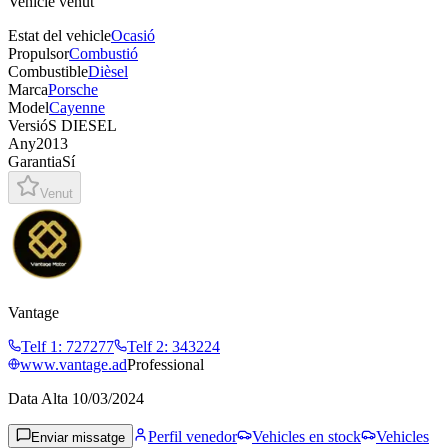
Vehicle venut
Estat del vehicle
Ocasió
Propulsor
Combustió
Combustible
Dièsel
Marca
Porsche
Model
Cayenne
Versió
S DIESEL
Any
2013
Garantia
Sí
Venut
Vantage
Telf 1
:
727277
Telf 2
:
343224
www.vantage.ad
Professional
Data Alta
10/03/2024
Perfil venedor
Vehicles en stock
Vehicles
Enviar missatge