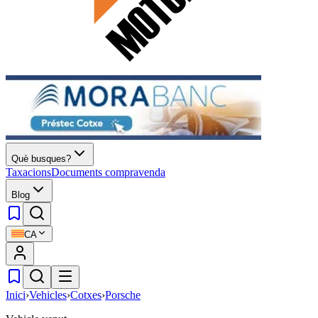
Què busques?
Taxacions
Documents compravenda
Blog
CA
Inici
›
Vehicles
›
Cotxes
›
Porsche