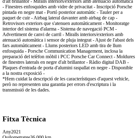
d'alt brillantor - Miralls interiors/exteriors amb atenuació automàtica
- Finestres enfosquides amb vidre de privacitat - Inscripció Porsche
pintada en negre mat - Portó posterior automàtic - Tauler per a
paquet de cuir - Airbag lateral davanter amb airbag de cap -
Retrovisors exteriors que s'atenuen automàticament - Monitoratge
interior del sistema d'alarma - Sistema de navegació PCM -
Advertiment de canvi de carril - Miralls interiors/exteriors amb
atenuació automàtica i sensor de pluja integrat - Ajust de l'abast dels
fars automàticament - Llums posteriors LED amb tira de llum
enfosquida - Porsche Communication Management, inclosa la
preparació del telèfon mòbil i PCC Porsche Car Connect - Moldures
de finestres laterals en negre d'alt brillantor - Ràdio digital DAB -
Plaques d'entrada de porta d'alumini raspallat en negre - Disponible
a la nostra exposició -
*Hem cuidat la descripció de les característiques d'aquest vehicle,
però no representen una garantia per errors d'escriptura i la
transmissió de les dades.
Fitxa Tècnica
Any
2021
Quilometratge
36.000 km