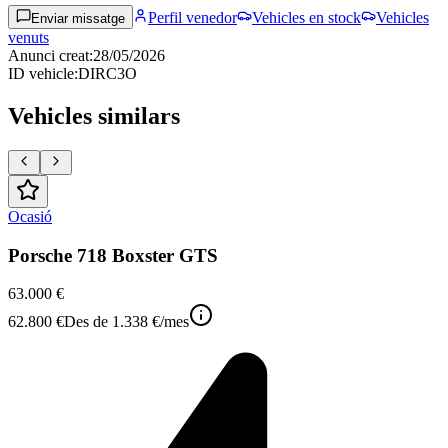
Perfil venedor
Vehicles en stock
Vehicles
Enviar missatge
venuts
Anunci creat
:
28/05/2026
ID vehicle
:
DIRC3O
Vehicles similars
Ocasió
Porsche 718 Boxster GTS
63.000 €
62.800 €
Des de
1.338 €
/mes