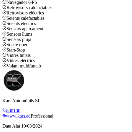
Navegador GPS
Retrovisors calefactables
Retrovisors elèctrics
Seients calefactables
Seients elèctrics
Sensors aparcament
Sensors llums
Sensors pluja
Sostre obert
Start-Stop
Vidres tintats
Vidres elèctrics
Volant multifunció
Kars Automòbils SL
800100
www.kars.ad
Professional
Data Alta
10/03/2024