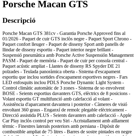
Porsche Macan GTS
Descripció
Porsche Macan GTS 381cv - Garantia Porsche Approved fins al
01/2026 - Paquet de cuir GTS inclòs negre - Paquet Sport Chrono -
Paquet confort lleuger - Paquet de disseny Sport amb panells de
llindar de disseny esportiu - Paquet interior negre brillant -
Suspensió pneumàtica amb Porsche Active Suspensión Management
PASM - Paquet de memòria - Paquet de cuir per consola central -
Paquet acústic ampliat - Llantes de disseny RS Spyder DE 21
polzades - Teulada panoràmica oberta - Sistema d'escapament
esportiu que inclou sortides d'escapament esportives negres - Fars
LED enfosquits inclou PDLS Porsche Dynamic Light System -
Control climàtic automàtic de 3 zones - Sistema de so envolvent
BOSE - Seients esportius davanters GTS, elèctrics de 8 posicions -
Volant esportiu GT multifunció amb calefacció al volant -
Assistència d'aparcament davantera i posterior - Càmeres de visió
envoltant 360 graus - Enganxí de remolc plegable elèctricament -
Direcció assistida PLUS - Seients davanters amb calefacció - Apple
Car Play inclòs control per veu Siri - Acristallament amb aïllament
tèrmic - Finestres laterals posteriors amb persiana - Dipòsit de
combustible ampliat de 75 litres - Barres de sostre pintades en negre