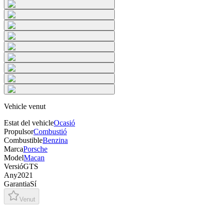
Vehicle venut
Estat del vehicle
Ocasió
Propulsor
Combustió
Combustible
Benzina
Marca
Porsche
Model
Macan
Versió
GTS
Any
2021
Garantia
Sí
Venut