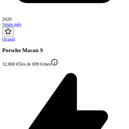
2020
Veure més
Ocasió
Porsche Macan S
32.800 €
Des de
699 €
/mes