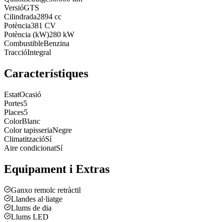
Versió
GTS
Cilindrada
2894 cc
Potència
381 CV
Potència (kW)
280 kW
Combustible
Benzina
Tracció
Integral
Característiques
Estat
Ocasió
Portes
5
Places
5
Color
Blanc
Color tapisseria
Negre
Climatització
Sí
Aire condicionat
Sí
Equipament i Extras
Ganxo remolc retràctil
Llandes al·liatge
Llums de dia
Llums LED