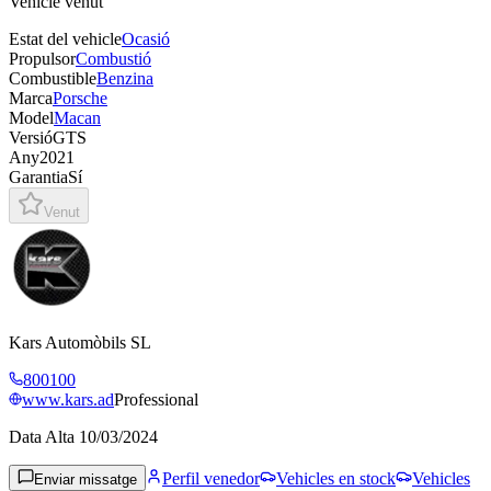
Vehicle venut
Estat del vehicle
Ocasió
Propulsor
Combustió
Combustible
Benzina
Marca
Porsche
Model
Macan
Versió
GTS
Any
2021
Garantia
Sí
Venut
Kars Automòbils SL
800100
www.kars.ad
Professional
Data Alta
10/03/2024
Perfil venedor
Vehicles en stock
Vehicles
Enviar missatge