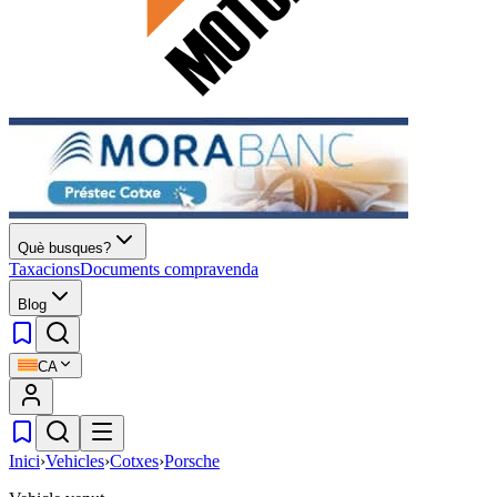
Què busques?
Taxacions
Documents compravenda
Blog
CA
Inici
›
Vehicles
›
Cotxes
›
Porsche