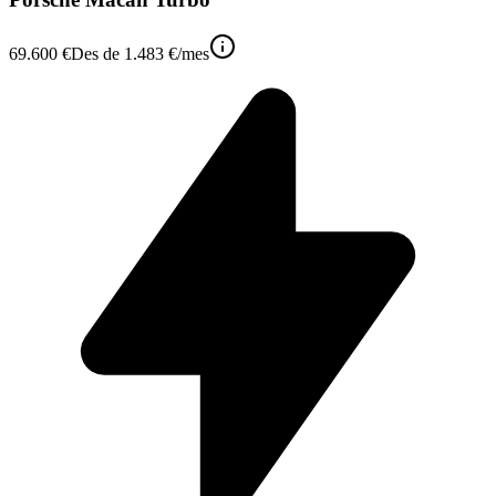
69.600 €
Des de
1.483 €
/mes