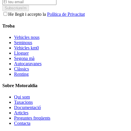
Subscriure'm
He llegit i accepto la
Política de Privacitat
Troba
Vehicles nous
Seminous
Vehicles km0
Lloguer
Segona mà
Autocaravanes
Clàssics
Renting
Sobre Motoraldia
Qui som
Taxacions
Documentació
Articles
Preguntes freqüents
Contacta