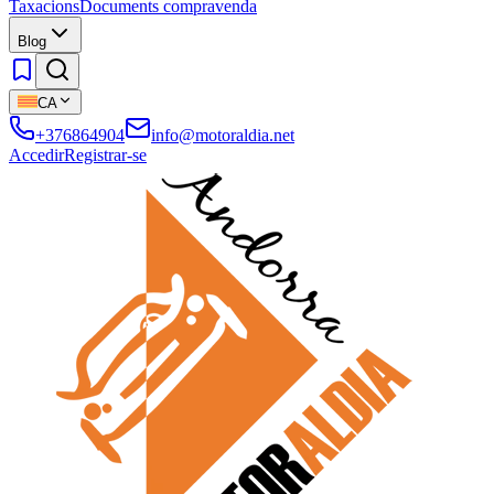
Taxacions
Documents compravenda
Blog
CA
+376864904
info@motoraldia.net
Accedir
Registrar-se