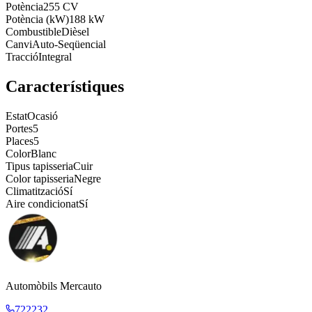
Potència
255 CV
Potència (kW)
188 kW
Combustible
Dièsel
Canvi
Auto-Seqüencial
Tracció
Integral
Característiques
Estat
Ocasió
Portes
5
Places
5
Color
Blanc
Tipus tapisseria
Cuir
Color tapisseria
Negre
Climatització
Sí
Aire condicionat
Sí
Automòbils Mercauto
722232