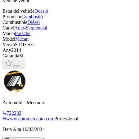
Vehicle venut
Estat del vehicle
Ocasió
Propulsor
Combustió
Combustible
Dièsel
Canvi
Auto-Seqüencial
Marca
Porsche
Model
Macan
Versió
S DIESEL
Any
2014
Garantia
Sí
Venut
Automòbils Mercauto
722232
www.automercauto.com
Professional
Data Alta
10/03/2024