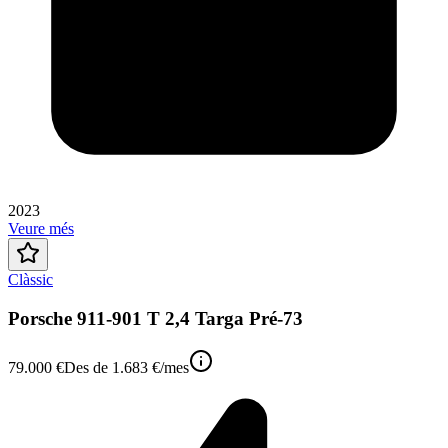
2023
Veure més
Clàssic
Porsche 911-901 T 2,4 Targa Pré-73
79.000 €
Des de
1.683 €
/mes