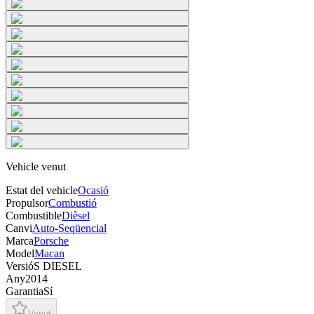
Vehicle venut
Estat del vehicle
Ocasió
Propulsor
Combustió
Combustible
Dièsel
Canvi
Auto-Seqüencial
Marca
Porsche
Model
Macan
Versió
S DIESEL
Any
2014
Garantia
Sí
Venut