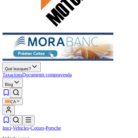
Què busques?
Taxacions
Documents compravenda
Blog
CA
Inici
›
Vehicles
›
Cotxes
›
Porsche