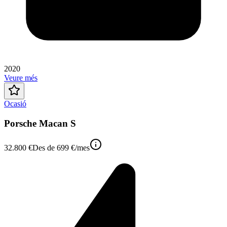
2020
Veure més
Ocasió
Porsche Macan S
32.800 €
Des de
699 €
/mes