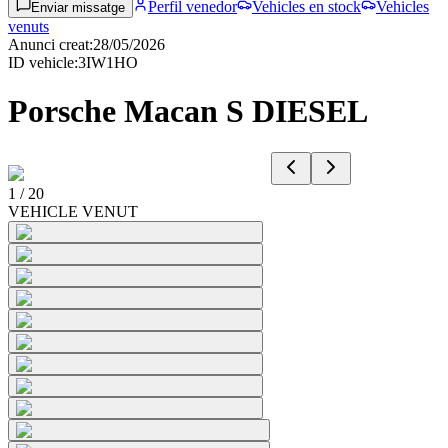
Perfil venedor
Vehicles en stock
Vehicles
Enviar missatge
venuts
Anunci creat
:
28/05/2026
ID vehicle
:
3IW1HO
Porsche Macan S DIESEL
1
/
20
VEHICLE VENUT