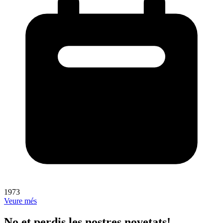
1973
Veure més
No et perdis les nostres novetats!