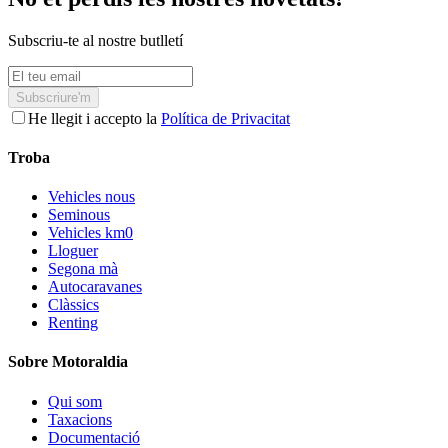
Subscriu-te al nostre butlletí
Subscriure'm
He llegit i accepto la
Política de Privacitat
Troba
Vehicles nous
Seminous
Vehicles km0
Lloguer
Segona mà
Autocaravanes
Clàssics
Renting
Sobre Motoraldia
Qui som
Taxacions
Documentació