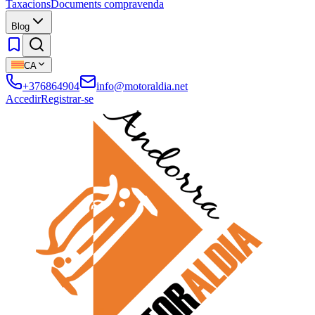
Taxacions
Documents compravenda
Blog
CA
+376864904
info@motoraldia.net
Accedir
Registrar-se