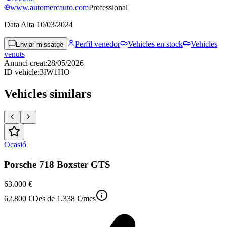
www.automercauto.com
Professional
Data Alta
10/03/2024
Perfil venedor
Vehicles en stock
Vehicles
Enviar missatge
venuts
Anunci creat
:
28/05/2026
ID vehicle
:
3IW1HO
Vehicles similars
Ocasió
Porsche 718 Boxster GTS
63.000 €
62.800 €
Des de
1.338 €
/mes