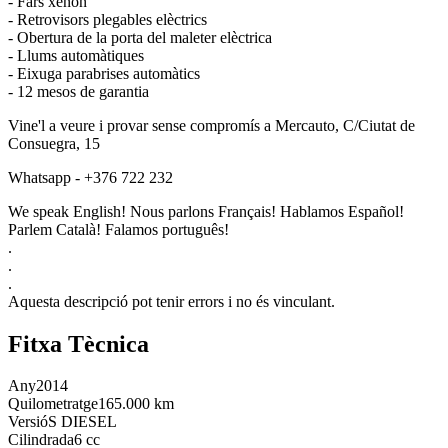
- Fars xenon
- Retrovisors plegables elèctrics
- Obertura de la porta del maleter elèctrica
- Llums automàtiques
- Eixuga parabrises automàtics
- 12 mesos de garantia
Vine'l a veure i provar sense compromís a Mercauto, C/Ciutat de
Consuegra, 15
Whatsapp - +376 722 232
We speak English! Nous parlons Français! Hablamos Español!
Parlem Català! Falamos português!
.
.
.
Aquesta descripció pot tenir errors i no és vinculant.
Fitxa Tècnica
Any
2014
Quilometratge
165.000 km
Versió
S DIESEL
Cilindrada
6 cc