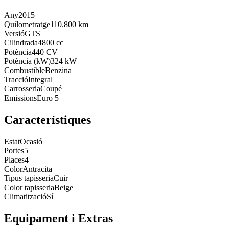
Any
2015
Quilometratge
110.800 km
Versió
GTS
Cilindrada
4800 cc
Potència
440 CV
Potència (kW)
324 kW
Combustible
Benzina
Tracció
Integral
Carrosseria
Coupé
Emissions
Euro 5
Característiques
Estat
Ocasió
Portes
5
Places
4
Color
Antracita
Tipus tapisseria
Cuir
Color tapisseria
Beige
Climatització
Sí
Equipament i Extras