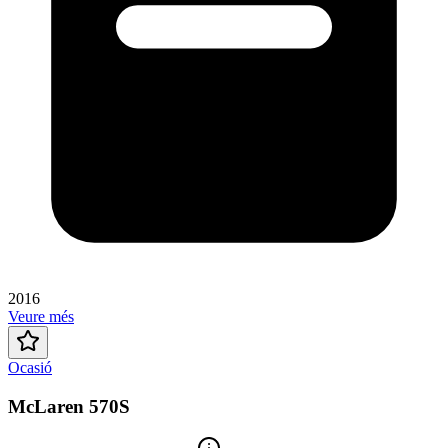
2016
Veure més
Ocasió
McLaren 570S