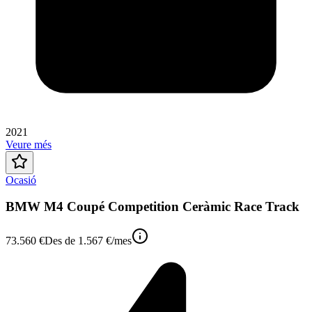
2021
Veure més
Ocasió
BMW M4 Coupé Competition Ceràmic Race Track
73.560 €
Des de
1.567 €
/mes