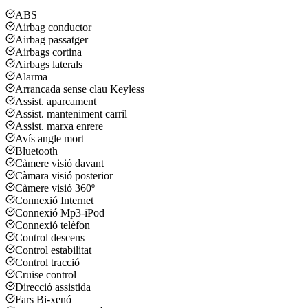
ABS
Airbag conductor
Airbag passatger
Airbags cortina
Airbags laterals
Alarma
Arrancada sense clau Keyless
Assist. aparcament
Assist. manteniment carril
Assist. marxa enrere
Avís angle mort
Bluetooth
Càmere visió davant
Càmara visió posterior
Càmere visió 360º
Connexió Internet
Connexió Mp3-iPod
Connexió telèfon
Control descens
Control estabilitat
Control tracció
Cruise control
Direcció assistida
Fars Bi-xenó