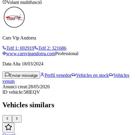
Volant multifunció
Cars Vip Andorra
Telf 1
:
692919
Telf 2
:
321686
www.carsvipandorra.com
Professional
Data Alta
18/03/2024
Perfil venedor
Vehicles en stock
Vehicles
Enviar missatge
venuts
Anunci creat
:
28/05/2026
ID vehicle
:
58IEQV
Vehicles similars