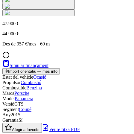
47.900 €
44.900 €
Des de
957 €
/mes
·
60
m
Simular finançament
Import orientatiu — més info
Estat del vehicle
Ocasió
Propulsor
Combustió
Combustible
Benzina
Marca
Porsche
Model
Panamera
Versió
GTS
Segment
Coupé
Any
2015
Garantia
Sí
Veure fitxa PDF
Afegir a favorits