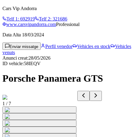
Cars Vip Andorra
Telf 1
:
692919
Telf 2
:
321686
www.carsvipandorra.com
Professional
Data Alta
18/03/2024
Perfil venedor
Vehicles en stock
Vehicles
Enviar missatge
venuts
Anunci creat
:
28/05/2026
ID vehicle
:
58IEQV
Porsche Panamera GTS
1
/
7