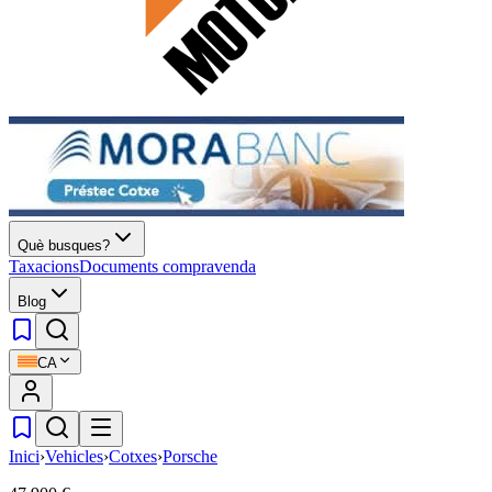
Què busques?
Taxacions
Documents compravenda
Blog
CA
Inici
›
Vehicles
›
Cotxes
›
Porsche