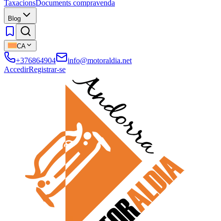
Taxacions
Documents compravenda
Blog
CA
+376864904
info@motoraldia.net
Accedir
Registrar-se