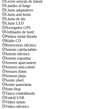
Lector senyals de trànsit
Llandes al·liatge
Llums adaptatives
Llums anti-boira
Llums de dia
Llums LED
Navegador GPS
Ordinador de bord
Pintura metal·litzada
Ràdio CD
Retrovisors elèctrics
Seients calefactables
Seients elèctrics
Seients esportius
Sensors aparcament
Sensors anti-colisió
Sensors llums
Sensors pluja
Sostre obert
Sostre panoràmic
Start-Stop
Tanca centralitzada
Endoll USB
Vidres tintats
Vidres elèctrics