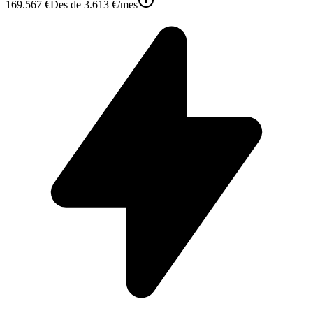
169.567 €
Des de
3.613 €
/mes