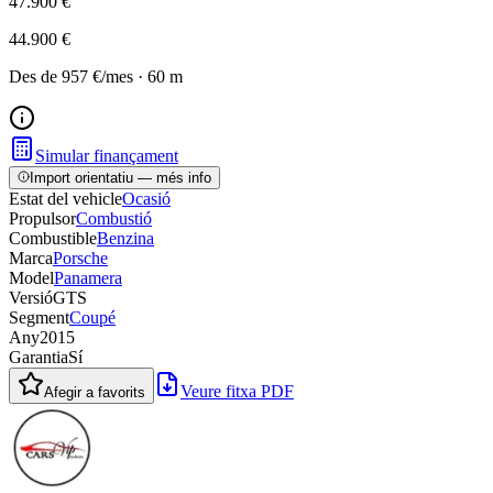
47.900 €
44.900 €
Des de
957 €
/mes
·
60
m
Simular finançament
Import orientatiu — més info
Estat del vehicle
Ocasió
Propulsor
Combustió
Combustible
Benzina
Marca
Porsche
Model
Panamera
Versió
GTS
Segment
Coupé
Any
2015
Garantia
Sí
Veure fitxa PDF
Afegir a favorits