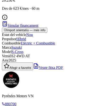
29.250 €
Des de
623 €
/mes
·
60
m
Simular finançament
Import orientatiu — més info
Estat del vehicle
Nou
Propulsor
Híbrid
Combustible
Elèctric + Combustible
Marca
Suzuki
Model
S-Cross
Versió
S2 4WD AT
Any
2025
Veure fitxa PDF
Afegir a favorits
Pyrénées Motors VN
880700