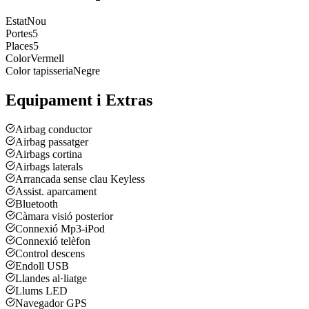
Estat
Nou
Portes
5
Places
5
Color
Vermell
Color tapisseria
Negre
Equipament i Extras
Airbag conductor
Airbag passatger
Airbags cortina
Airbags laterals
Arrancada sense clau Keyless
Assist. aparcament
Bluetooth
Càmara visió posterior
Connexió Mp3-iPod
Connexió telèfon
Control descens
Endoll USB
Llandes al·liatge
Llums LED
Navegador GPS