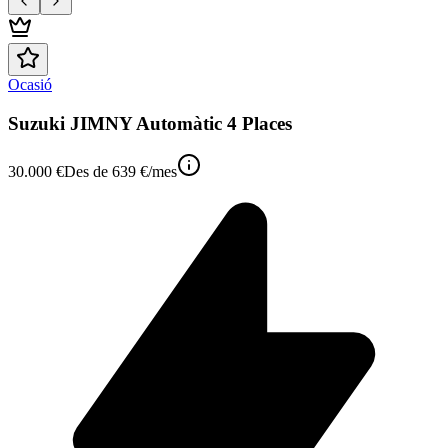
Ocasió
Suzuki JIMNY Automàtic 4 Places
30.000 €
Des de
639 €
/mes