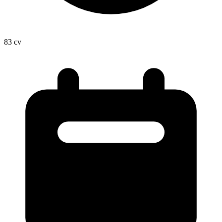
83
cv