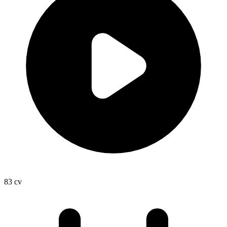
83
cv