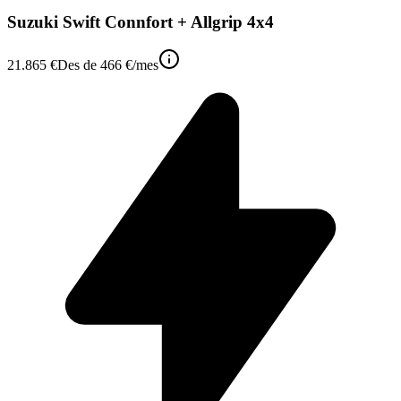
Suzuki Swift Connfort + Allgrip 4x4
21.865 €
Des de
466 €
/mes