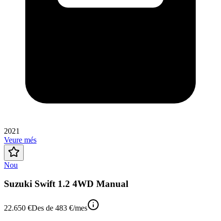
2021
Veure més
Nou
Suzuki Swift 1.2 4WD Manual
22.650 €
Des de
483 €
/mes