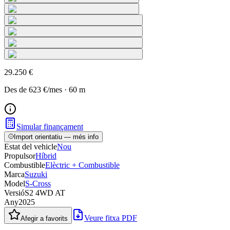
29.250 €
Des de
623 €
/mes
·
60
m
Simular finançament
Import orientatiu — més info
Estat del vehicle
Nou
Propulsor
Híbrid
Combustible
Elèctric + Combustible
Marca
Suzuki
Model
S-Cross
Versió
S2 4WD AT
Any
2025
Veure fitxa PDF
Afegir a favorits