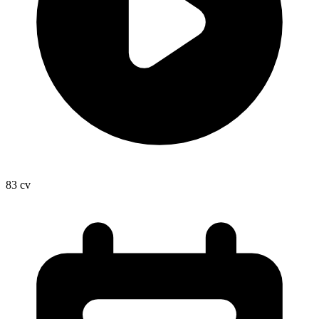
83
cv