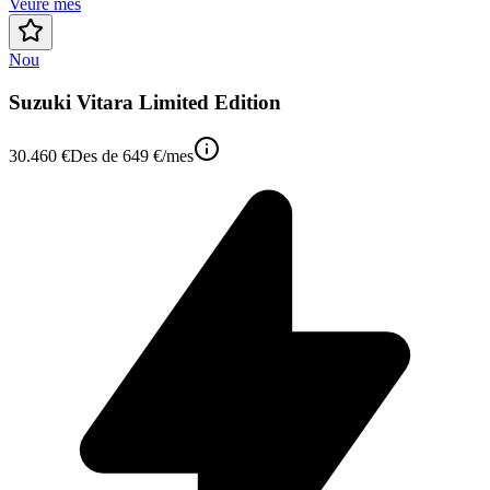
Veure més
Nou
Suzuki Vitara Limited Edition
30.460 €
Des de
649 €
/mes