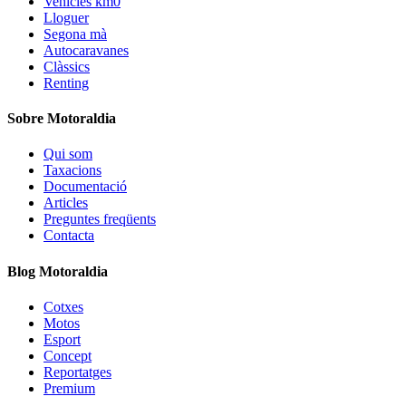
Vehicles km0
Lloguer
Segona mà
Autocaravanes
Clàssics
Renting
Sobre Motoraldia
Qui som
Taxacions
Documentació
Articles
Preguntes freqüents
Contacta
Blog Motoraldia
Cotxes
Motos
Esport
Concept
Reportatges
Premium