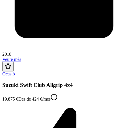
2018
Veure més
Ocasió
Suzuki Swift Club Allgrip 4x4
19.875 €
Des de
424 €
/mes