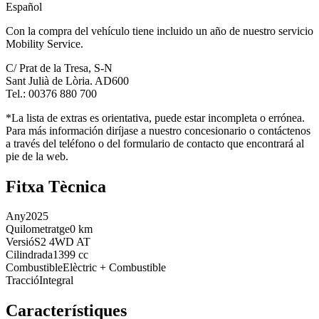
Español
Con la compra del vehículo tiene incluido un año de nuestro servicio
Mobility Service.
C/ Prat de la Tresa, S-N
Sant Julià de Lòria. AD600
Tel.: 00376 880 700
*La lista de extras es orientativa, puede estar incompleta o errónea.
Para más información diríjase a nuestro concesionario o contáctenos
a través del teléfono o del formulario de contacto que encontrará al
pie de la web.
Fitxa Tècnica
Any
2025
Quilometratge
0 km
Versió
S2 4WD AT
Cilindrada
1399 cc
Combustible
Elèctric + Combustible
Tracció
Integral
Característiques