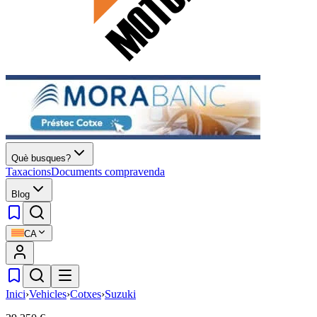
Què busques?
Taxacions
Documents compravenda
Blog
CA
Inici
›
Vehicles
›
Cotxes
›
Suzuki