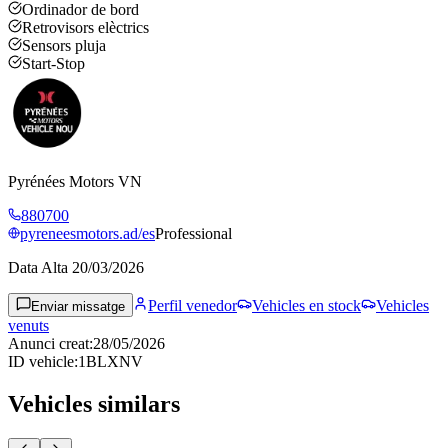
Ordinador de bord
Retrovisors elèctrics
Sensors pluja
Start-Stop
Pyrénées Motors VN
880700
pyreneesmotors.ad/es
Professional
Data Alta
20/03/2026
Perfil venedor
Vehicles en stock
Vehicles
Enviar missatge
venuts
Anunci creat
:
28/05/2026
ID vehicle
:
1BLXNV
Vehicles similars