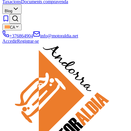
Taxacions
Documents compravenda
Blog
CA
+376864904
info@motoraldia.net
Accedir
Registrar-se