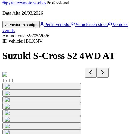
pyreneesmotors.ad/es
Professional
Data Alta
20/03/2026
Perfil venedor
Vehicles en stock
Vehicles
Enviar missatge
venuts
Anunci creat
:
28/05/2026
ID vehicle
:
1BLXNV
Suzuki S-Cross S2 4WD AT
1
/
13