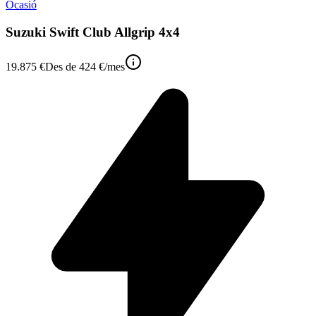
Ocasió
Suzuki Swift Club Allgrip 4x4
19.875 €
Des de
424 €
/mes