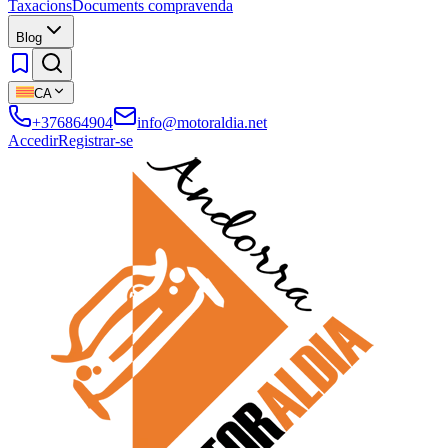
Taxacions
Documents compravenda
Blog
CA
+376864904
info@motoraldia.net
Accedir
Registrar-se