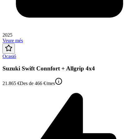
2025
Veure més
Ocasió
Suzuki Swift Connfort + Allgrip 4x4
21.865 €
Des de
466 €
/mes