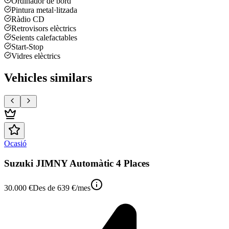
Ordinador de bord
Pintura metal·litzada
Ràdio CD
Retrovisors elèctrics
Seients calefactables
Start-Stop
Vidres elèctrics
Vehicles similars
Ocasió
Suzuki JIMNY Automàtic 4 Places
30.000 €
Des de
639 €
/mes