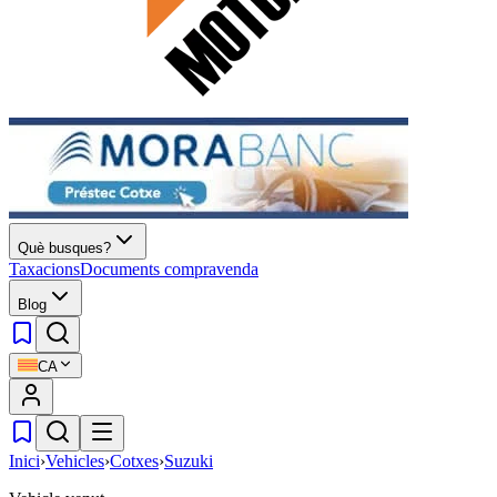
Què busques?
Taxacions
Documents compravenda
Blog
CA
Inici
›
Vehicles
›
Cotxes
›
Suzuki