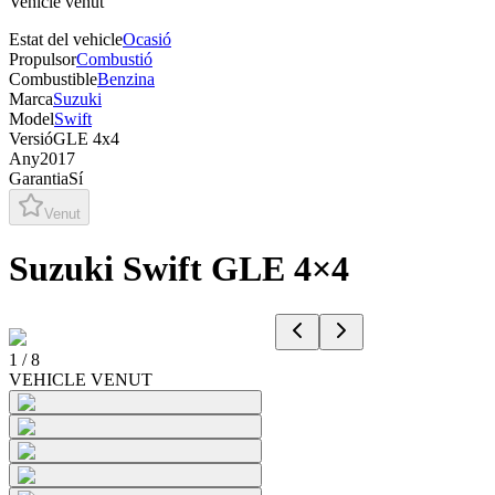
Vehicle venut
Estat del vehicle
Ocasió
Propulsor
Combustió
Combustible
Benzina
Marca
Suzuki
Model
Swift
Versió
GLE 4x4
Any
2017
Garantia
Sí
Venut
Suzuki Swift GLE 4×4
1
/
8
VEHICLE VENUT