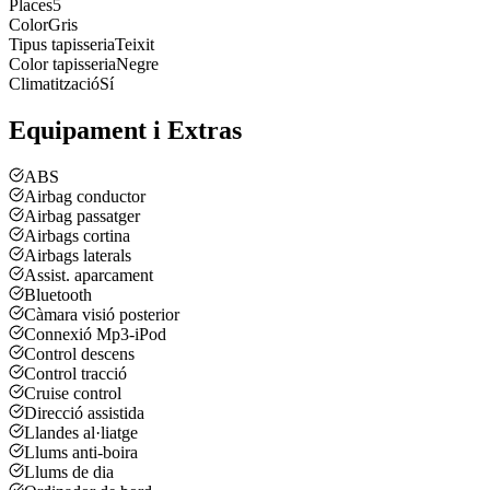
Places
5
Color
Gris
Tipus tapisseria
Teixit
Color tapisseria
Negre
Climatització
Sí
Equipament i Extras
ABS
Airbag conductor
Airbag passatger
Airbags cortina
Airbags laterals
Assist. aparcament
Bluetooth
Càmara visió posterior
Connexió Mp3-iPod
Control descens
Control tracció
Cruise control
Direcció assistida
Llandes al·liatge
Llums anti-boira
Llums de dia