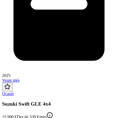
2025
Veure més
Ocasió
Suzuki Swift GLE 4x4
15.900 €
Des de
339 €
/mes