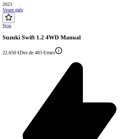
2021
Veure més
Nou
Suzuki Swift 1.2 4WD Manual
22.650 €
Des de
483 €
/mes