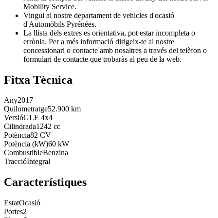
Mobility Service.
Vingui al nostre departament de vehicles d'ocasió
d'Automòbils Pyrénées.
La llista dels extres es orientativa, pot estar incompleta o
errònia. Per a més informació dirigeix-te al nostre
concessionari o contacte amb nosaltres a través del telèfon o
formulari de contacte que trobaràs al peu de la web.
Fitxa Tècnica
Any
2017
Quilometratge
52.900 km
Versió
GLE 4x4
Cilindrada
1242 cc
Potència
82 CV
Potència (kW)
60 kW
Combustible
Benzina
Tracció
Integral
Característiques
Estat
Ocasió
Portes
2