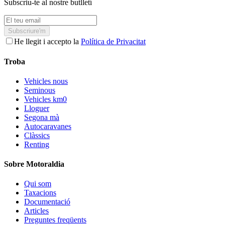
Subscriu-te al nostre butlletí
Subscriure'm
He llegit i accepto la
Política de Privacitat
Troba
Vehicles nous
Seminous
Vehicles km0
Lloguer
Segona mà
Autocaravanes
Clàssics
Renting
Sobre Motoraldia
Qui som
Taxacions
Documentació
Articles
Preguntes freqüents