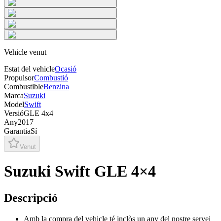
Vehicle venut
Estat del vehicle
Ocasió
Propulsor
Combustió
Combustible
Benzina
Marca
Suzuki
Model
Swift
Versió
GLE 4x4
Any
2017
Garantia
Sí
Venut
Suzuki Swift GLE 4×4
Descripció
Amb la compra del vehicle té inclòs un any del nostre servei