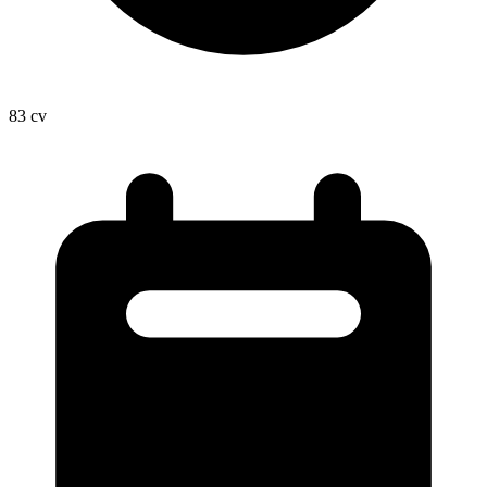
83
cv