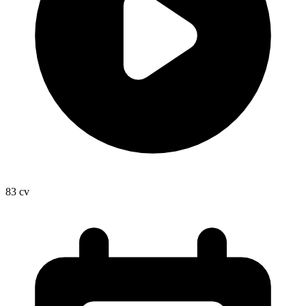
83
cv