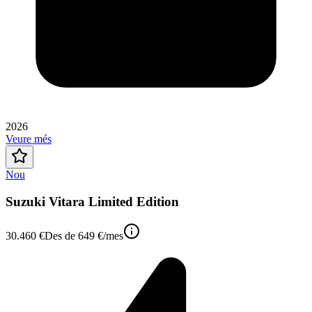
2026
Veure més
Nou
Suzuki Vitara Limited Edition
30.460 €
Des de
649 €
/mes