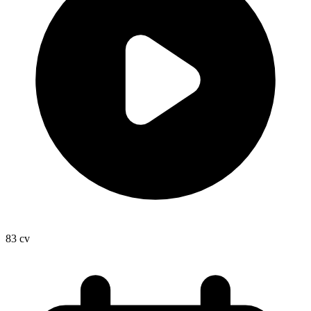
83
cv