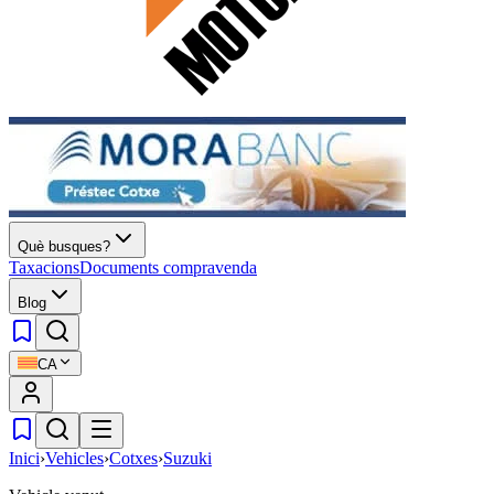
Què busques?
Taxacions
Documents compravenda
Blog
CA
Inici
›
Vehicles
›
Cotxes
›
Suzuki