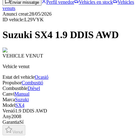
Perfil venedor
Vehicles en stock
Vehicles
Enviar missatge
venuts
Anunci creat
:
28/05/2026
ID vehicle
:
L29VYK
Suzuki SX4 1.9 DDIS AWD
VEHICLE VENUT
Vehicle venut
Estat del vehicle
Ocasió
Propulsor
Combustió
Combustible
Dièsel
Canvi
Manual
Marca
Suzuki
Model
SX4
Versió
1.9 DDIS AWD
Any
2008
Garantia
Sí
Venut