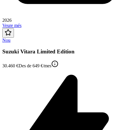
2026
Veure més
Nou
Suzuki Vitara Limited Edition
30.460 €
Des de
649 €
/mes