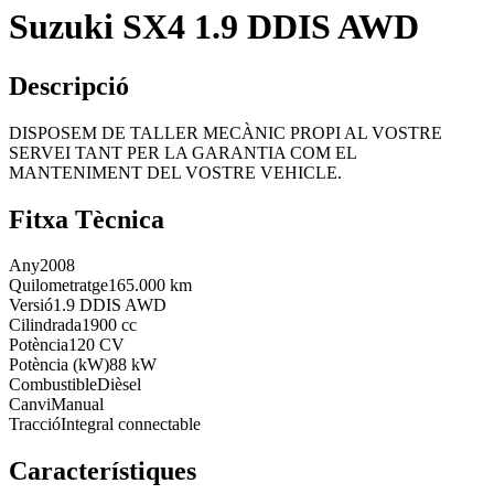
Suzuki SX4 1.9 DDIS AWD
Descripció
DISPOSEM DE TALLER MECÀNIC PROPI AL VOSTRE
SERVEI TANT PER LA GARANTIA COM EL
MANTENIMENT DEL VOSTRE VEHICLE.
Fitxa Tècnica
Any
2008
Quilometratge
165.000 km
Versió
1.9 DDIS AWD
Cilindrada
1900 cc
Potència
120 CV
Potència (kW)
88 kW
Combustible
Dièsel
Canvi
Manual
Tracció
Integral connectable
Característiques