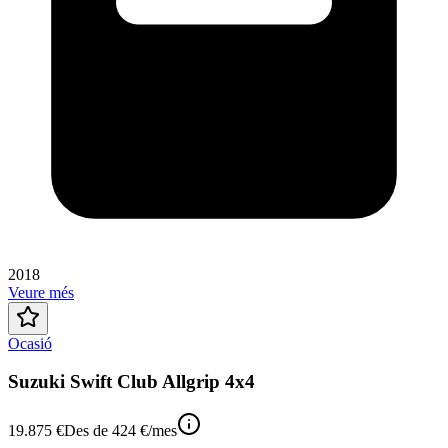
2018
Veure més
Ocasió
Suzuki Swift Club Allgrip 4x4
19.875 €
Des de
424 €
/mes