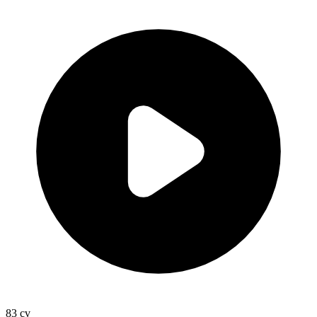
83
cv