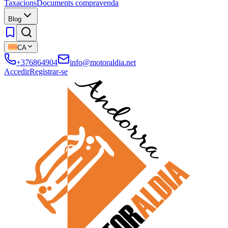
Taxacions
Documents compravenda
Blog
CA
+376864904
info@motoraldia.net
Accedir
Registrar-se