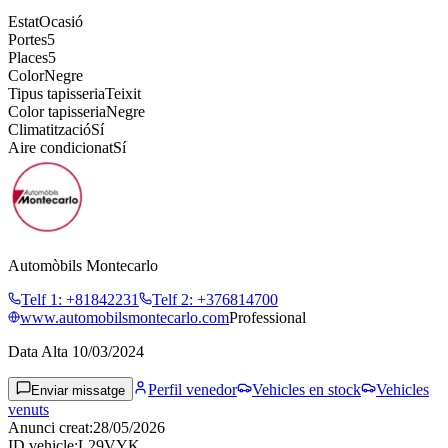
Estat
Ocasió
Portes
5
Places
5
Color
Negre
Tipus tapisseria
Teixit
Color tapisseria
Negre
Climatització
Sí
Aire condicionat
Sí
Automòbils Montecarlo
Telf 1
:
+81842231
Telf 2
:
+376814700
www.automobilsmontecarlo.com
Professional
Data Alta
10/03/2024
Perfil venedor
Vehicles en stock
Vehicles
Enviar missatge
venuts
Anunci creat
:
28/05/2026
ID vehicle
:
L29VYK