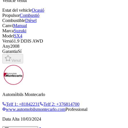
Vehicle venut
Estat del vehicle
Ocasió
Propulsor
Combustió
Combustible
Dièsel
Canvi
Manual
Marca
Suzuki
Model
SX4
Versió
1.9 DDIS AWD
Any
2008
Garantia
Sí
Venut
Automòbils Montecarlo
Telf 1
:
+81842231
Telf 2
:
+376814700
www.automobilsmontecarlo.com
Professional
Data Alta
10/03/2024