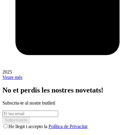
2025
Veure més
No et perdis les nostres novetats!
Subscriu-te al nostre butlletí
Subscriure'm
He llegit i accepto la
Política de Privacitat