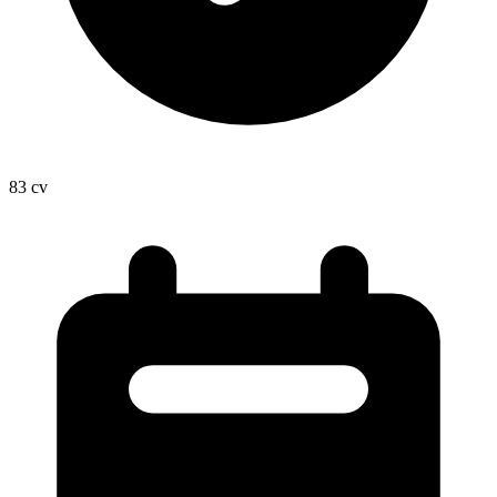
83
cv