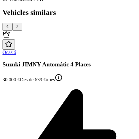
Vehicles similars
Ocasió
Suzuki JIMNY Automàtic 4 Places
30.000 €
Des de
639 €
/mes