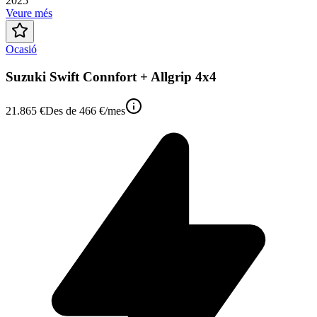
2025
Veure més
Ocasió
Suzuki Swift Connfort + Allgrip 4x4
21.865 €
Des de
466 €
/mes