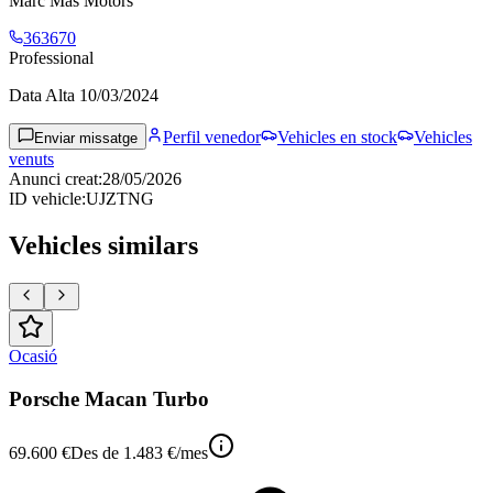
Marc Mas Motors
363670
Professional
Data Alta
10/03/2024
Perfil venedor
Vehicles en stock
Vehicles
Enviar missatge
venuts
Anunci creat
:
28/05/2026
ID vehicle
:
UJZTNG
Vehicles similars
Ocasió
Porsche Macan Turbo
69.600 €
Des de
1.483 €
/mes