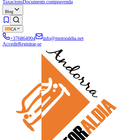
Taxacions
Documents compravenda
Blog
CA
+376864904
info@motoraldia.net
Accedir
Registrar-se