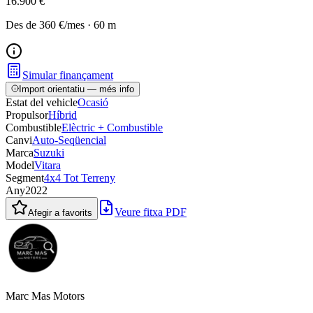
16.900 €
Des de
360 €
/mes
·
60
m
Simular finançament
Import orientatiu — més info
Estat del vehicle
Ocasió
Propulsor
Híbrid
Combustible
Elèctric + Combustible
Canvi
Auto-Seqüencial
Marca
Suzuki
Model
Vitara
Segment
4x4 Tot Terreny
Any
2022
Veure fitxa PDF
Afegir a favorits
Marc Mas Motors