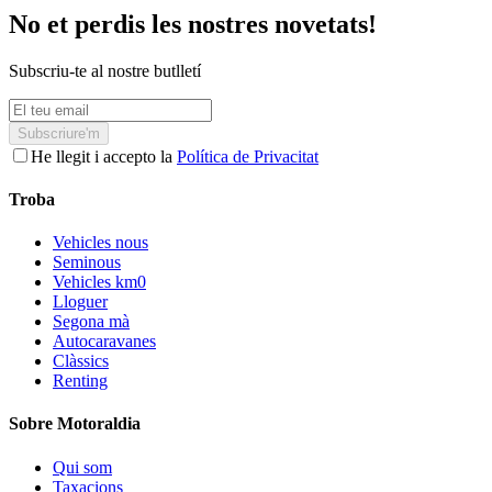
No et perdis les nostres novetats!
Subscriu-te al nostre butlletí
Subscriure'm
He llegit i accepto la
Política de Privacitat
Troba
Vehicles nous
Seminous
Vehicles km0
Lloguer
Segona mà
Autocaravanes
Clàssics
Renting
Sobre Motoraldia
Qui som
Taxacions