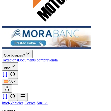
Què busques?
Taxacions
Documents compravenda
Blog
CA
Inici
›
Vehicles
›
Cotxes
›
Suzuki