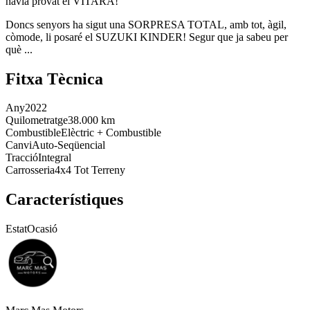
havia provat el VITARA!
Doncs senyors ha sigut una SORPRESA TOTAL, amb tot, àgil,
còmode, li posaré el SUZUKI KINDER! Segur que ja sabeu per
què ...
Fitxa Tècnica
Any
2022
Quilometratge
38.000 km
Combustible
Elèctric + Combustible
Canvi
Auto-Seqüencial
Tracció
Integral
Carrosseria
4x4 Tot Terreny
Característiques
Estat
Ocasió