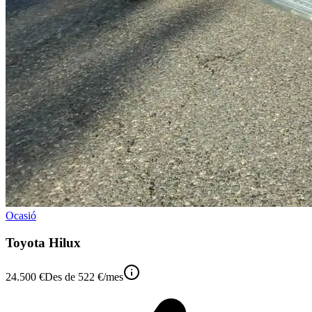
Ocasió
Toyota Hilux
24.500 €
Des de
522 €
/mes