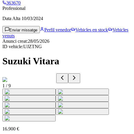
363670
Professional
Data Alta
10/03/2024
Perfil venedor
Vehicles en stock
Vehicles
Enviar missatge
venuts
Anunci creat
:
28/05/2026
ID vehicle
:
UJZTNG
Suzuki Vitara
1
/
9
16.900 €