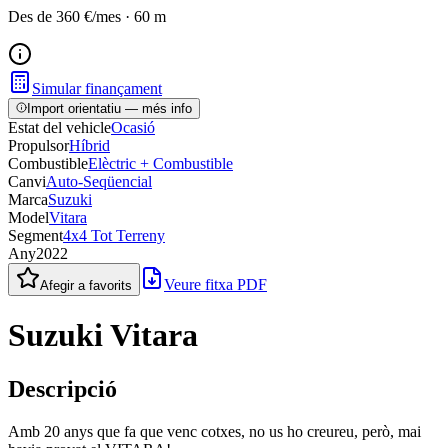
Des de
360 €
/mes
·
60
m
Simular finançament
Import orientatiu — més info
Estat del vehicle
Ocasió
Propulsor
Híbrid
Combustible
Elèctric + Combustible
Canvi
Auto-Seqüencial
Marca
Suzuki
Model
Vitara
Segment
4x4 Tot Terreny
Any
2022
Veure fitxa PDF
Afegir a favorits
Suzuki Vitara
Descripció
Amb 20 anys que fa que venc cotxes, no us ho creureu, però, mai