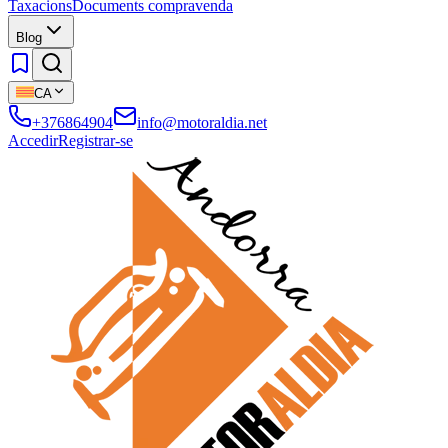
Taxacions
Documents compravenda
Blog
CA
+376864904
info@motoraldia.net
Accedir
Registrar-se