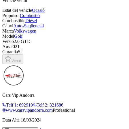
Vehicle venut
Estat del vehicle
Ocasió
Propulsor
Combustió
Combustible
Dièsel
Canvi
Auto-Seqüencial
Marca
Volkswagen
Model
Golf
Versió
2.0 GTD
Any
2021
Garantia
Sí
Venut
Cars Vip Andorra
Telf 1
:
692919
Telf 2
:
321686
www.carsvipandorra.com
Professional
Data Alta
18/03/2024