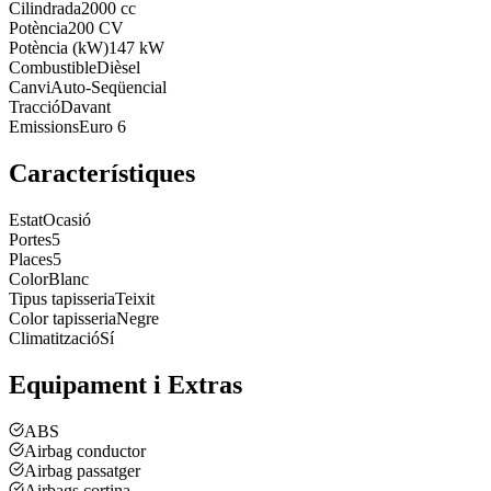
Cilindrada
2000 cc
Potència
200 CV
Potència (kW)
147 kW
Combustible
Dièsel
Canvi
Auto-Seqüencial
Tracció
Davant
Emissions
Euro 6
Característiques
Estat
Ocasió
Portes
5
Places
5
Color
Blanc
Tipus tapisseria
Teixit
Color tapisseria
Negre
Climatització
Sí
Equipament i Extras
ABS
Airbag conductor
Airbag passatger
Airbags cortina