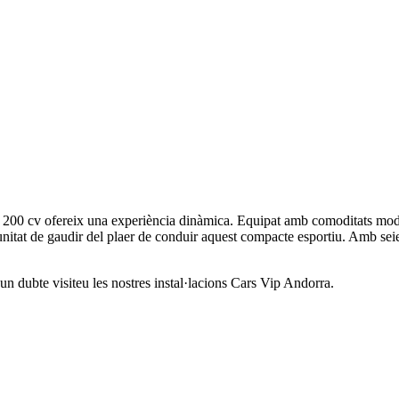
 200 cv ofereix una experiència dinàmica. Equipat amb comoditats moder
tat de gaudir del plaer de conduir aquest compacte esportiu. Amb seient
gun dubte visiteu les nostres instal·lacions Cars Vip Andorra.