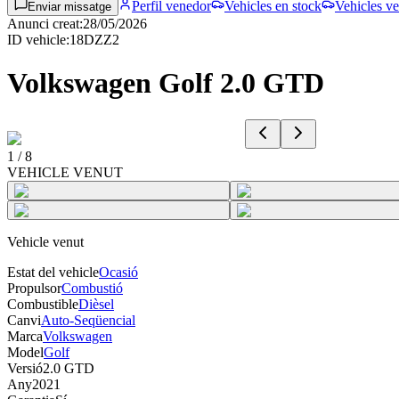
Perfil venedor
Vehicles en stock
Vehicles ve
Enviar missatge
Anunci creat
:
28/05/2026
ID vehicle
:
18DZZ2
Volkswagen Golf 2.0 GTD
1
/
8
VEHICLE VENUT
Vehicle venut
Estat del vehicle
Ocasió
Propulsor
Combustió
Combustible
Dièsel
Canvi
Auto-Seqüencial
Marca
Volkswagen
Model
Golf
Versió
2.0 GTD
Any
2021