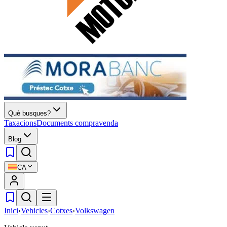
Què busques?
Taxacions
Documents compravenda
Blog
CA
Inici
›
Vehicles
›
Cotxes
›
Volkswagen