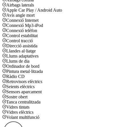
Airbags laterals
Apple Car Play / Android Auto
Avís angle mort
Connexió Internet
Connexió Mp3-iPod
Connexió telèfon
Control estabilitat
Control tracció
Direcció assistida
Llandes al·liatge
Llums adaptatives
Llums de dia
Ordinador de bord
Pintura metal·litzada
Ràdio CD
Retrovisors elèctrics
Seients elèctrics
Sensors aparcament
Sostre obert
Tanca centralitzada
Vidres tintats
Vidres elèctrics
Volant multifunció