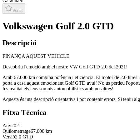
Garantia
Sí
Venut
Volkswagen Golf 2.0 GTD
Descripció
FINANÇA AQUEST VEHICLE
Descobriu l'emoció amb el nostre VW Golf GTD 2.0 del 2021!
Amb 67.000 km combina potència i eficiència. El motor de 2.0 litres i
porta a casa aquest emocionant Golf GTD avui! No us perdeu l'oportuni
fes realitat els teus somnis automobilístics amb nosaltres!
Aquesta és una descripció orientativa i pot contenir errors. Si teniu al
Fitxa Tècnica
Any
2021
Quilometratge
67.000 km
Versió
2.0 GTD