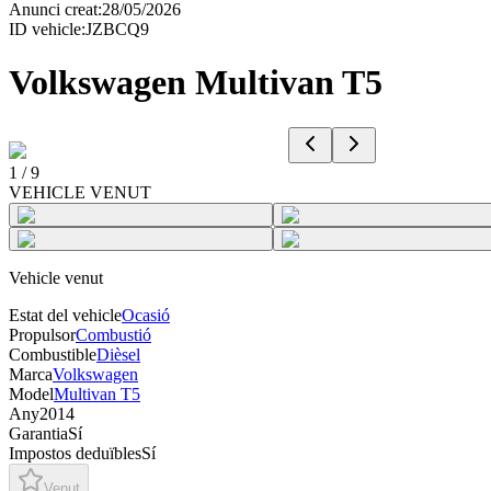
Anunci creat
:
28/05/2026
ID vehicle
:
JZBCQ9
Volkswagen Multivan T5
1
/
9
VEHICLE VENUT
Vehicle venut
Estat del vehicle
Ocasió
Propulsor
Combustió
Combustible
Dièsel
Marca
Volkswagen
Model
Multivan T5
Any
2014
Garantia
Sí
Impostos deduïbles
Sí
Venut