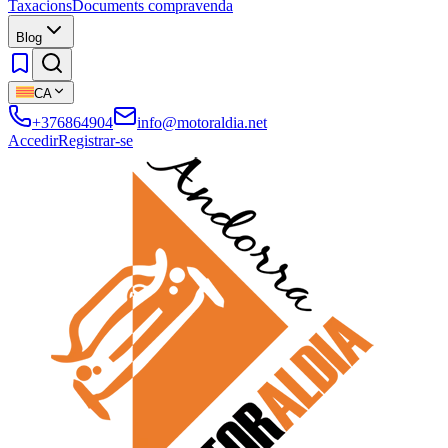
Taxacions
Documents compravenda
Blog
CA
+376864904
info@motoraldia.net
Accedir
Registrar-se