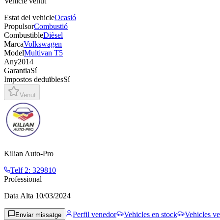
Vehicle venut
Estat del vehicle
Ocasió
Propulsor
Combustió
Combustible
Dièsel
Marca
Volkswagen
Model
Multivan T5
Any
2014
Garantia
Sí
Impostos deduïbles
Sí
Venut
Kilian Auto-Pro
Telf 2
:
329810
Professional
Data Alta
10/03/2024
Perfil venedor
Vehicles en stock
Vehicles ve
Enviar missatge