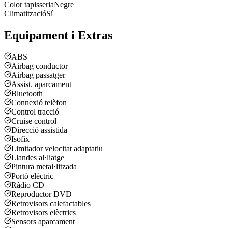
Color tapisseria
Negre
Climatització
Sí
Equipament i Extras
ABS
Airbag conductor
Airbag passatger
Assist. aparcament
Bluetooth
Connexió telèfon
Control tracció
Cruise control
Direcció assistida
Isofix
Limitador velocitat adaptatiu
Llandes al·liatge
Pintura metal·litzada
Portò elèctric
Ràdio CD
Reproductor DVD
Retrovisors calefactables
Retrovisors elèctrics
Sensors aparcament