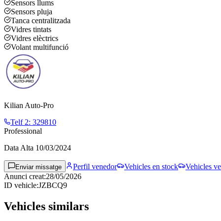
Sensors llums
Sensors pluja
Tanca centralitzada
Vidres tintats
Vidres elèctrics
Volant multifunció
Kilian Auto-Pro
Telf 2
:
329810
Professional
Data Alta
10/03/2024
Perfil venedor
Vehicles en stock
Vehicles ve
Enviar missatge
Anunci creat
:
28/05/2026
ID vehicle
:
JZBCQ9
Vehicles similars