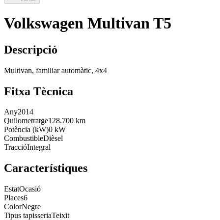
Volkswagen Multivan T5
Descripció
Multivan, familiar automàtic, 4x4
Fitxa Tècnica
Any
2014
Quilometratge
128.700 km
Potència (kW)
0 kW
Combustible
Dièsel
Tracció
Integral
Característiques
Estat
Ocasió
Places
6
Color
Negre
Tipus tapisseria
Teixit