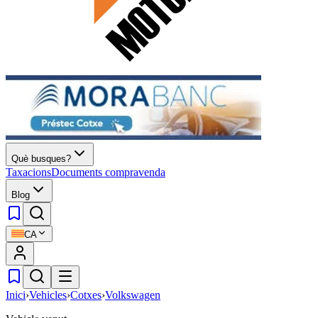
Què busques?
Taxacions
Documents compravenda
Blog
CA
Inici
›
Vehicles
›
Cotxes
›
Volkswagen