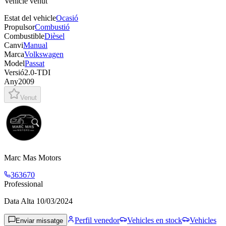
Vehicle venut
Estat del vehicle
Ocasió
Propulsor
Combustió
Combustible
Dièsel
Canvi
Manual
Marca
Volkswagen
Model
Passat
Versió
2.0-TDI
Any
2009
Venut
Marc Mas Motors
363670
Professional
Data Alta
10/03/2024
Perfil venedor
Vehicles en stock
Vehicles
Enviar missatge