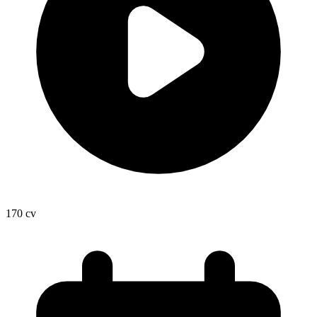
170
cv