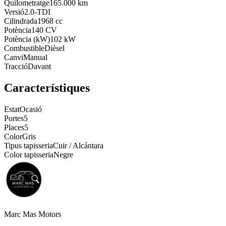
Quilometratge
165.000 km
Versió
2.0-TDI
Cilindrada
1968 cc
Potència
140 CV
Potència (kW)
102 kW
Combustible
Dièsel
Canvi
Manual
Tracció
Davant
Característiques
Estat
Ocasió
Portes
5
Places
5
Color
Gris
Tipus tapisseria
Cuir / Alcántara
Color tapisseria
Negre
Marc Mas Motors