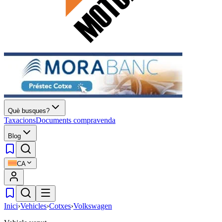
Què busques?
Taxacions
Documents compravenda
Blog
CA
Inici
›
Vehicles
›
Cotxes
›
Volkswagen