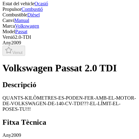
Estat del vehicle
Ocasió
Propulsor
Combustió
Combustible
Dièsel
Canvi
Manual
Marca
Volkswagen
Model
Passat
Versió
2.0-TDI
Any
2009
Venut
Volkswagen Passat 2.0 TDI
Descripció
QUANTS-KILÒMETRES-ES-PODEN-FER-AMB-EL-MOTOR-
DE-VOLKSWAGEN-DE-140-CV-TDI???-EL-LÍMIT-EL-
POSES-TU!!!
Fitxa Tècnica
Any
2009