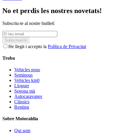
No et perdis les nostres novetats!
Subscriu-te al nostre butlletí
Subscriure'm
He llegit i accepto la
Política de Privacitat
Troba
Vehicles nous
Seminous
Vehicles km0
Lloguer
Segona mà
Autocaravanes
Clàssics
Renting
Sobre Motoraldia
Qui som