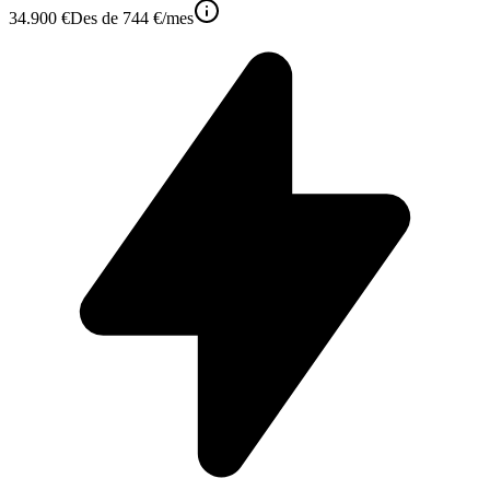
34.900 €
Des de
744 €
/mes