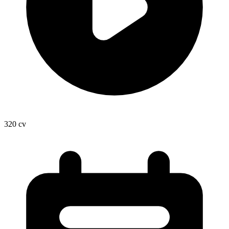
320
cv