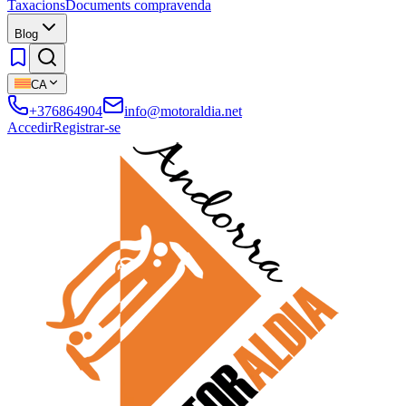
Taxacions
Documents compravenda
Blog
CA
+376864904
info@motoraldia.net
Accedir
Registrar-se