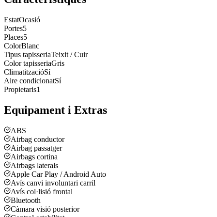
Estat
Ocasió
Portes
5
Places
5
Color
Blanc
Tipus tapisseria
Teixit / Cuir
Color tapisseria
Gris
Climatització
Sí
Aire condicionat
Sí
Propietaris
1
Equipament i Extras
ABS
Airbag conductor
Airbag passatger
Airbags cortina
Airbags laterals
Apple Car Play / Android Auto
Avís canvi involuntari carril
Avís col·lisió frontal
Bluetooth
Càmara visió posterior