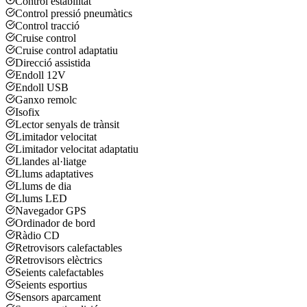
Control estabilitat
Control pressió pneumàtics
Control tracció
Cruise control
Cruise control adaptatiu
Direcció assistida
Endoll 12V
Endoll USB
Ganxo remolc
Isofix
Lector senyals de trànsit
Limitador velocitat
Limitador velocitat adaptatiu
Llandes al·liatge
Llums adaptatives
Llums de dia
Llums LED
Navegador GPS
Ordinador de bord
Ràdio CD
Retrovisors calefactables
Retrovisors elèctrics
Seients calefactables
Seients esportius
Sensors aparcament