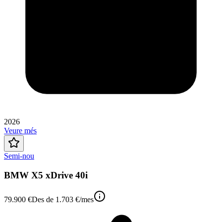
2026
Veure més
Semi-nou
BMW X5 xDrive 40i
79.900 €
Des de
1.703 €
/mes