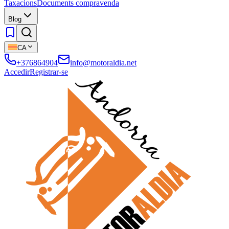
Taxacions
Documents compravenda
Blog
CA
+376864904
info@motoraldia.net
Accedir
Registrar-se