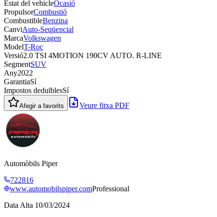
Estat del vehicle
Ocasió
Propulsor
Combustió
Combustible
Benzina
Canvi
Auto-Seqüencial
Marca
Volkswagen
Model
T-Roc
Versió
2.0 TSI 4MOTION 190CV AUTO. R-LINE
Segment
SUV
Any
2022
Garantia
Sí
Impostos deduïbles
Sí
Veure fitxa PDF
Afegir a favorits
Automòbils Piper
722816
www.automobilspiper.com
Professional
Data Alta
10/03/2024