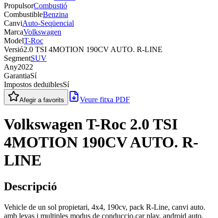
Propulsor
Combustió
Combustible
Benzina
Canvi
Auto-Seqüencial
Marca
Volkswagen
Model
T-Roc
Versió
2.0 TSI 4MOTION 190CV AUTO. R-LINE
Segment
SUV
Any
2022
Garantia
Sí
Impostos deduïbles
Sí
Veure fitxa PDF
Afegir a favorits
Volkswagen T-Roc 2.0 TSI
4MOTION 190CV AUTO. R-
LINE
Descripció
Vehicle de un sol propietari, 4x4, 190cv, pack R-Line, canvi auto.
amb levas i multiples modus de conduccio,car play, android auto,