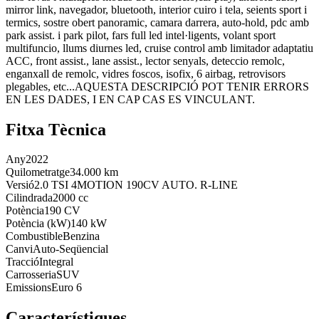
mirror link, navegador, bluetooth, interior cuiro i tela, seients sport i
termics, sostre obert panoramic, camara darrera, auto-hold, pdc amb
park assist. i park pilot, fars full led intel·ligents, volant sport
multifuncio, llums diurnes led, cruise control amb limitador adaptatiu
ACC, front assist., lane assist., lector senyals, deteccio remolc,
enganxall de remolc, vidres foscos, isofix, 6 airbag, retrovisors
plegables, etc...AQUESTA DESCRIPCIÓ POT TENIR ERRORS
EN LES DADES, I EN CAP CAS ES VINCULANT.
Fitxa Tècnica
Any
2022
Quilometratge
34.000 km
Versió
2.0 TSI 4MOTION 190CV AUTO. R-LINE
Cilindrada
2000 cc
Potència
190 CV
Potència (kW)
140 kW
Combustible
Benzina
Canvi
Auto-Seqüencial
Tracció
Integral
Carrosseria
SUV
Emissions
Euro 6
Característiques