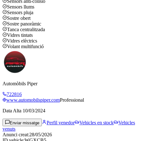
Sensors anti-colisió
Sensors llums
Sensors pluja
Sostre obert
Sostre panoràmic
Tanca centralitzada
Vidres tintats
Vidres elèctrics
Volant multifunció
Automòbils Piper
722816
www.automobilspiper.com
Professional
Data Alta
10/03/2024
Perfil venedor
Vehicles en stock
Vehicles
Enviar missatge
venuts
Anunci creat
:
28/05/2026
ID vehicle
:
WGXCB5