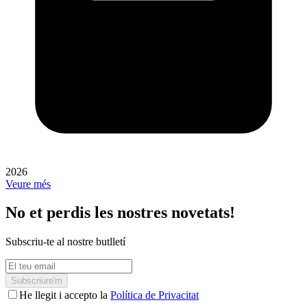
2026
Veure més
No et perdis les nostres novetats!
Subscriu-te al nostre butlletí
Subscriure'm
He llegit i accepto la
Política de Privacitat