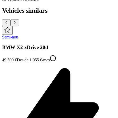
Vehicles similars
Semi-nou
BMW X2 xDrive 20d
49.500 €
Des de
1.055 €
/mes