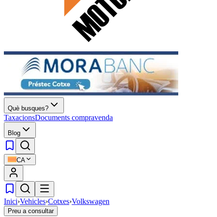
Què busques?
Taxacions
Documents compravenda
Blog
CA
Inici
›
Vehicles
›
Cotxes
›
Volkswagen
Preu a consultar