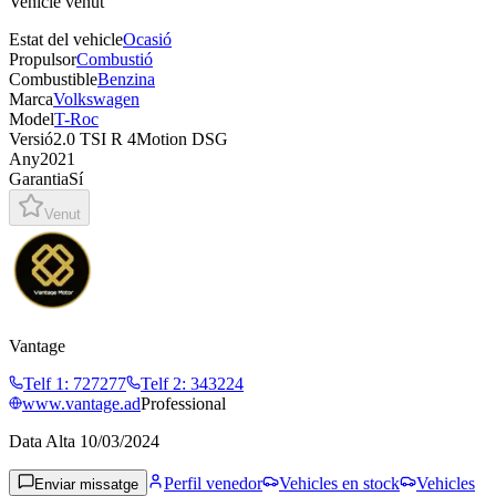
Vehicle venut
Estat del vehicle
Ocasió
Propulsor
Combustió
Combustible
Benzina
Marca
Volkswagen
Model
T-Roc
Versió
2.0 TSI R 4Motion DSG
Any
2021
Garantia
Sí
Venut
Vantage
Telf 1
:
727277
Telf 2
:
343224
www.vantage.ad
Professional
Data Alta
10/03/2024
Perfil venedor
Vehicles en stock
Vehicles
Enviar missatge