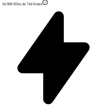
34.900 €
Des de
744 €
/mes