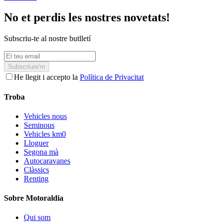
No et perdis les nostres novetats!
Subscriu-te al nostre butlletí
Subscriure'm
He llegit i accepto la
Política de Privacitat
Troba
Vehicles nous
Seminous
Vehicles km0
Lloguer
Segona mà
Autocaravanes
Clàssics
Renting
Sobre Motoraldia
Qui som