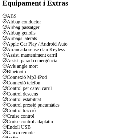
Equipament i Extras
ABS
Airbag conductor
Airbag passatger
Airbag genolls
Airbags laterals
Apple Car Play / Android Auto
Arrancada sense clau Keyless
Assist. manteniment carril
Assist. parada emergència
Avís angle mort
Bluetooth
Connexió Mp3-iPod
Connexió telèfon
Control per canvi carril
Control descens
Control estabilitat
Control pressió pneumàtics
Control tracció
Cruise control
Cruise control adaptatiu
Endoll USB
Ganxo remolc