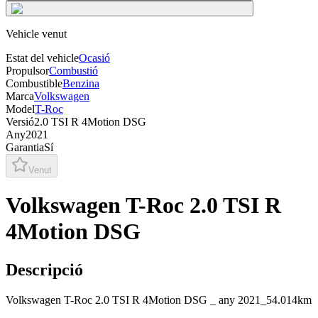
Vehicle venut
Estat del vehicle
Ocasió
Propulsor
Combustió
Combustible
Benzina
Marca
Volkswagen
Model
T-Roc
Versió
2.0 TSI R 4Motion DSG
Any
2021
Garantia
Sí
Venut
Volkswagen T-Roc 2.0 TSI R
4Motion DSG
Descripció
Volkswagen T-Roc 2.0 TSI R 4Motion DSG _ any 2021_54.014km