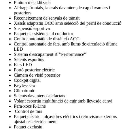
Pintura metal.litzada
Airbags frontals, laterals davanters,de cap davanters i
posteriors
Reconeixement de senyals de trànsit
Xassís adaptatiu DCC amb selecció del perfil de conducció
Suspensió esportiva
Paquet d'assistència al conductor
Control automàtic de distància ACC
Control automàtic de fars, amb llums de circulació diürna
LED
Sistema d'escapament R-"Performance"
Seients esportius
Fars LED
Portó posterior elèctric
Càmera de visió posterior
Cockpit digital
Keyless Go
Climatronic
Seients davanters calefactats
Volant esportiu multifunció de cuir amb llevesde canvi
Para-xocs R-Line
Control de fars
Paquet elèctric : alçavidres elèctrics i retrovisors exteriors
ajustables elèctricament
Paquet exclusiu