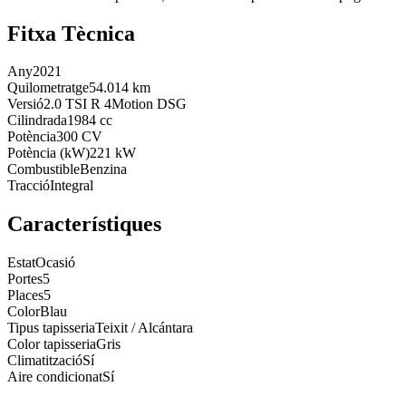
Fitxa Tècnica
Any
2021
Quilometratge
54.014 km
Versió
2.0 TSI R 4Motion DSG
Cilindrada
1984 cc
Potència
300 CV
Potència (kW)
221 kW
Combustible
Benzina
Tracció
Integral
Característiques
Estat
Ocasió
Portes
5
Places
5
Color
Blau
Tipus tapisseria
Teixit / Alcántara
Color tapisseria
Gris
Climatització
Sí
Aire condicionat
Sí