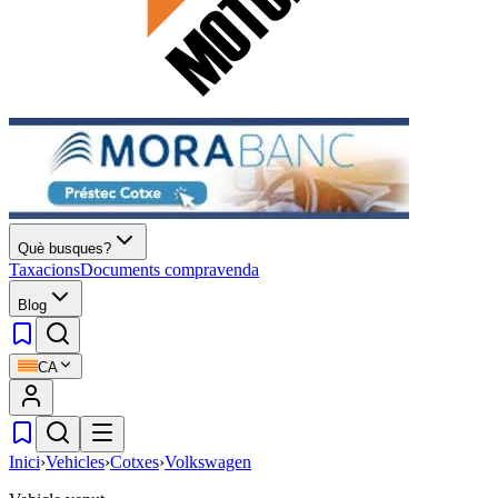
Què busques?
Taxacions
Documents compravenda
Blog
CA
Inici
›
Vehicles
›
Cotxes
›
Volkswagen