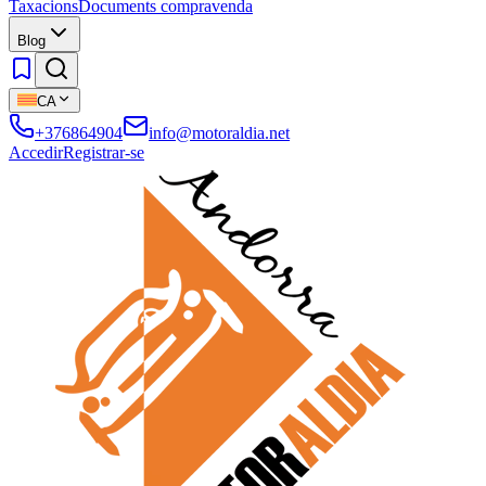
Taxacions
Documents compravenda
Blog
CA
+376864904
info@motoraldia.net
Accedir
Registrar-se