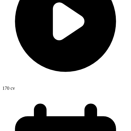
170
cv