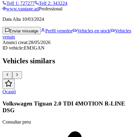
Telf 1
:
727277
Telf 2
:
343224
www.vantage.ad
Professional
Data Alta
10/03/2024
Perfil venedor
Vehicles en stock
Vehicles
Enviar missatge
venuts
Anunci creat
:
28/05/2026
ID vehicle
:
EM3GAN
Vehicles similars
Ocasió
Volkswagen Tiguan 2.0 TDI 4MOTION R-LINE
DSG
Consultar preu