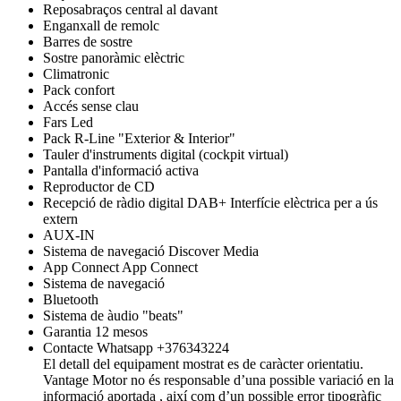
Reposabraços central al davant
Enganxall de remolc
Barres de sostre
Sostre panoràmic elèctric
Climatronic
Pack confort
Accés sense clau
Fars Led
Pack R-Line "Exterior & Interior"
Tauler d'instruments digital (cockpit virtual)
Pantalla d'informació activa
Reproductor de CD
Recepció de ràdio digital DAB+ Interfície elèctrica per a ús
extern
AUX-IN
Sistema de navegació Discover Media
App Connect App Connect
Sistema de navegació
Bluetooth
Sistema de àudio "beats"
Garantia 12 mesos
Contacte Whatsapp +376343224
El detall del equipament mostrat es de caràcter orientatiu.
Vantage Motor no és responsable d’una possible variació en la
informació aportada , així com d’un possible error tipogràfic