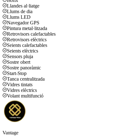
Isofix
Llandes al·liatge
Llums de dia
Llums LED
Navegador GPS
Pintura metal·litzada
Retrovisors calefactables
Retrovisors elèctrics
Seients calefactables
Seients elèctrics
Sensors pluja
Sostre obert
Sostre panoràmic
Start-Stop
Tanca centralitzada
Vidres tintats
Vidres elèctrics
Volant multifunció
Vantage