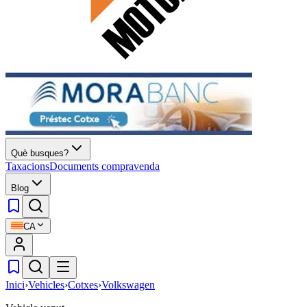
Què busques?
Taxacions
Documents compravenda
Blog
CA
Inici
›
Vehicles
›
Cotxes
›
Volkswagen