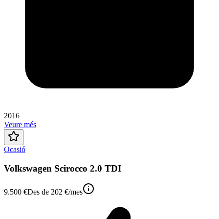
2016
Veure més
Ocasió
Volkswagen Scirocco 2.0 TDI
9.500 €
Des de
202 €
/mes