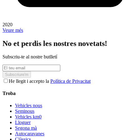
2020
Veure més
No et perdis les nostres novetats!
Subscriu-te al nostre butlletí
Subscriure'm
He llegit i accepto la
Política de Privacitat
Troba
Vehicles nous
Seminous
Vehicles km0
Lloguer
Segona mà
Autocaravanes
Clàssics