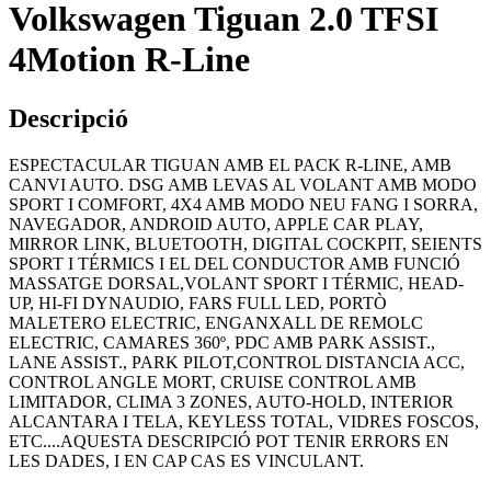
Volkswagen Tiguan 2.0 TFSI
4Motion R-Line
Descripció
ESPECTACULAR TIGUAN AMB EL PACK R-LINE, AMB
CANVI AUTO. DSG AMB LEVAS AL VOLANT AMB MODO
SPORT I COMFORT, 4X4 AMB MODO NEU FANG I SORRA,
NAVEGADOR, ANDROID AUTO, APPLE CAR PLAY,
MIRROR LINK, BLUETOOTH, DIGITAL COCKPIT, SEIENTS
SPORT I TÉRMICS I EL DEL CONDUCTOR AMB FUNCIÓ
MASSATGE DORSAL,VOLANT SPORT I TÉRMIC, HEAD-
UP, HI-FI DYNAUDIO, FARS FULL LED, PORTÒ
MALETERO ELECTRIC, ENGANXALL DE REMOLC
ELECTRIC, CAMARES 360º, PDC AMB PARK ASSIST.,
LANE ASSIST., PARK PILOT,CONTROL DISTANCIA ACC,
CONTROL ANGLE MORT, CRUISE CONTROL AMB
LIMITADOR, CLIMA 3 ZONES, AUTO-HOLD, INTERIOR
ALCANTARA I TELA, KEYLESS TOTAL, VIDRES FOSCOS,
ETC....AQUESTA DESCRIPCIÓ POT TENIR ERRORS EN
LES DADES, I EN CAP CAS ES VINCULANT.