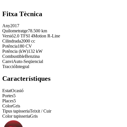
Fitxa Tècnica
Any
2017
Quilometratge
78.500 km
Versió
2.0 TFSI 4Motion R-Line
Cilindrada
2000 cc
Potència
180 CV
Potència (kW)
132 kW
Combustible
Benzina
Canvi
Auto-Seqüencial
Tracció
Integral
Característiques
Estat
Ocasió
Portes
5
Places
5
Color
Gris
Tipus tapisseria
Teixit / Cuir
Color tapisseria
Gris