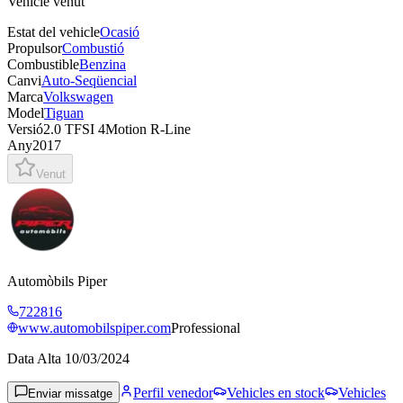
Vehicle venut
Estat del vehicle
Ocasió
Propulsor
Combustió
Combustible
Benzina
Canvi
Auto-Seqüencial
Marca
Volkswagen
Model
Tiguan
Versió
2.0 TFSI 4Motion R-Line
Any
2017
Venut
Automòbils Piper
722816
www.automobilspiper.com
Professional
Data Alta
10/03/2024
Perfil venedor
Vehicles en stock
Vehicles
Enviar missatge