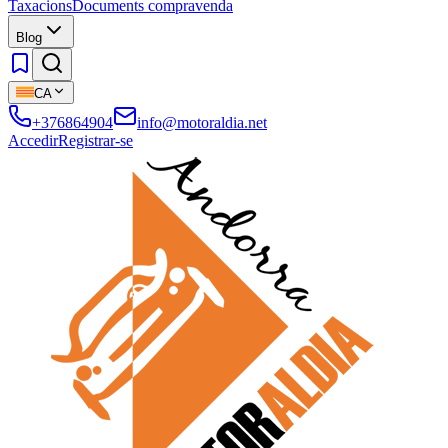
Taxacions
Documents compravenda
Blog
CA
+376864904
info@motoraldia.net
Accedir
Registrar-se