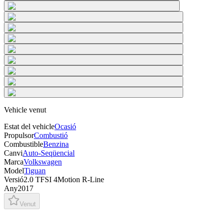
Vehicle venut
Estat del vehicle
Ocasió
Propulsor
Combustió
Combustible
Benzina
Canvi
Auto-Seqüencial
Marca
Volkswagen
Model
Tiguan
Versió
2.0 TFSI 4Motion R-Line
Any
2017
Venut