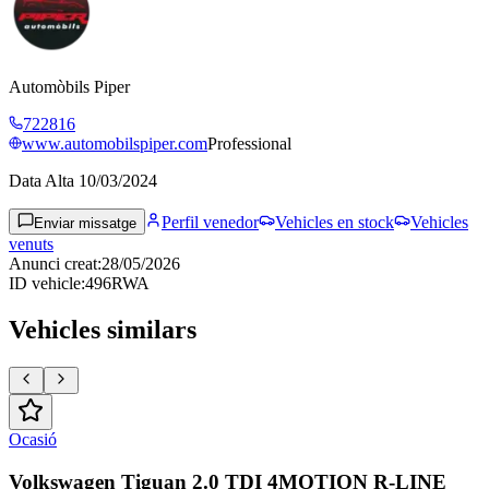
Automòbils Piper
722816
www.automobilspiper.com
Professional
Data Alta
10/03/2024
Perfil venedor
Vehicles en stock
Vehicles
Enviar missatge
venuts
Anunci creat
:
28/05/2026
ID vehicle
:
496RWA
Vehicles similars
Ocasió
Volkswagen Tiguan 2.0 TDI 4MOTION R-LINE