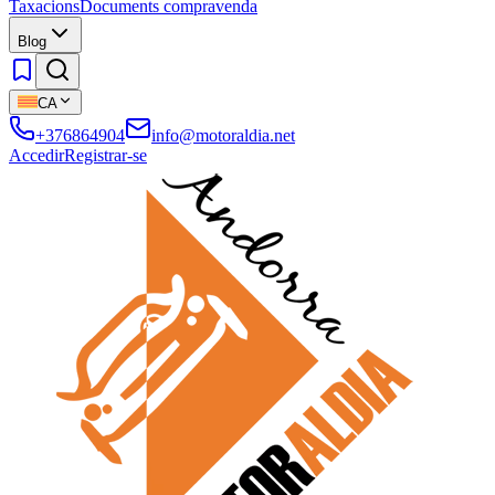
Taxacions
Documents compravenda
Blog
CA
+376864904
info@motoraldia.net
Accedir
Registrar-se