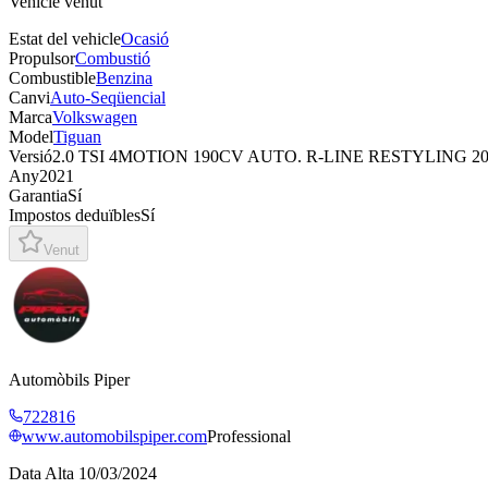
Vehicle venut
Estat del vehicle
Ocasió
Propulsor
Combustió
Combustible
Benzina
Canvi
Auto-Seqüencial
Marca
Volkswagen
Model
Tiguan
Versió
2.0 TSI 4MOTION 190CV AUTO. R-LINE RESTYLING 20
Any
2021
Garantia
Sí
Impostos deduïbles
Sí
Venut
Automòbils Piper
722816
www.automobilspiper.com
Professional
Data Alta
10/03/2024