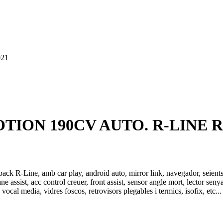
21
4MOTION 190CV AUTO. R-LINE
ack R-Line, amb car play, android auto, mirror link, navegador, seients sp
assist, acc control creuer, front assist, sensor angle mort, lector senya
l, control vocal media, vidres foscos, retrovisors plegables i termic