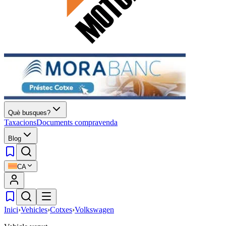
Què busques?
Taxacions
Documents compravenda
Blog
CA
Inici
›
Vehicles
›
Cotxes
›
Volkswagen