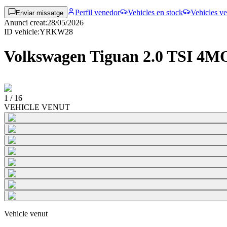
Perfil venedor
Vehicles en stock
Vehicles ve
Enviar missatge
Anunci creat
:
28/05/2026
ID vehicle
:
YRKW28
Volkswagen Tiguan 2.0 TSI 
1
/
16
VEHICLE VENUT
Vehicle venut