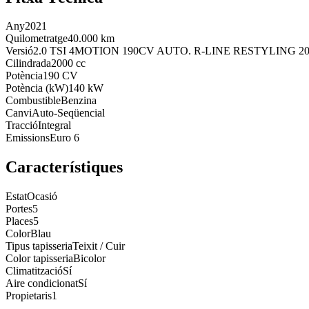
Any
2021
Quilometratge
40.000 km
Versió
2.0 TSI 4MOTION 190CV AUTO. R-LINE RESTYLING 20
Cilindrada
2000 cc
Potència
190 CV
Potència (kW)
140 kW
Combustible
Benzina
Canvi
Auto-Seqüencial
Tracció
Integral
Emissions
Euro 6
Característiques
Estat
Ocasió
Portes
5
Places
5
Color
Blau
Tipus tapisseria
Teixit / Cuir
Color tapisseria
Bicolor
Climatització
Sí
Aire condicionat
Sí
Propietaris
1