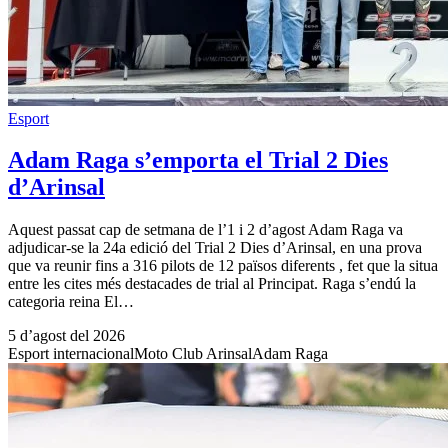
Esport
Adam Raga s’emporta el Trial 2 Dies
d’Arinsal
Aquest passat cap de setmana de l’1 i 2 d’agost Adam Raga va
adjudicar-se la 24a edició del Trial 2 Dies d’Arinsal, en una prova
que va reunir fins a 316 pilots de 12 països diferents , fet que la situa
entre les cites més destacades de trial al Principat. Raga s’endú la
categoria reina El…
5 d’agost del 2026
Esport internacional
Moto Club Arinsal
Adam Raga