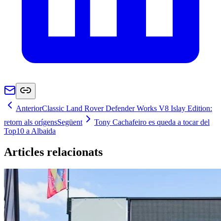
Anterior
Classic Land Rover Defender Works V8 Islay Edition:
retorn als orígens
Següent
Tony Cachafeiro es queda a tocar del
Top10 a Albaida
Articles relacionats