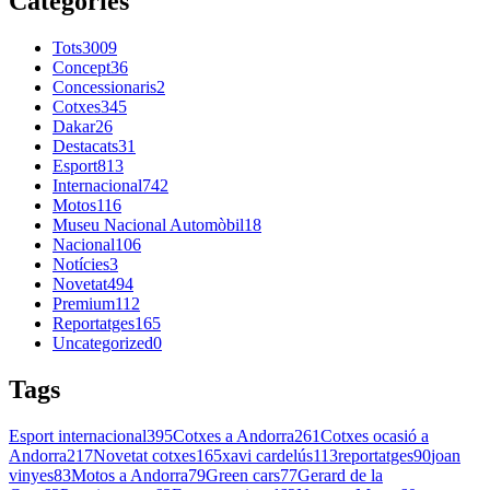
Categories
Tots
3009
Concept
36
Concessionaris
2
Cotxes
345
Dakar
26
Destacats
31
Esport
813
Internacional
742
Motos
116
Museu Nacional Automòbil
18
Nacional
106
Notícies
3
Novetat
494
Premium
112
Reportatges
165
Uncategorized
0
Tags
Esport internacional
395
Cotxes a Andorra
261
Cotxes ocasió a
Andorra
217
Novetat cotxes
165
xavi cardelús
113
reportatges
90
joan
vinyes
83
Motos a Andorra
79
Green cars
77
Gerard de la