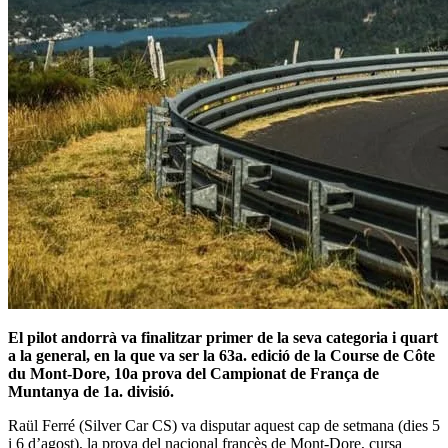
El pilot andorrà va finalitzar primer de la seva categoria i quart
a la general, en la que va ser la 63a. edició de la Course de Côte
du Mont-Dore, 10a prova del Campionat de França de
Muntanya de 1a. divisió.
Raül Ferré (Silver Car CS) va disputar aquest cap de setmana (dies 5
i 6 d’agost), la prova del nacional francès de Mont-Dore, cursa