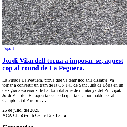
Esport
Jordi Vilardell torna a imposar-se, aquest
cop al round de La Peguera.
La Pujada La Peguera, prova que va tenir lloc ahir dissabte, va
tornar a convertir un tram de la CS-141 de Sant Julià de Lòria en un
dels grans escenaris de l’automobilisme de muntanya del Principat.
Jordi Vilardell En aquesta ocasió la quarta cita puntuable per al
Campionat d’Andorra…
26 de juliol del 2026
ACA Club
Gedith Center
Erik Faura