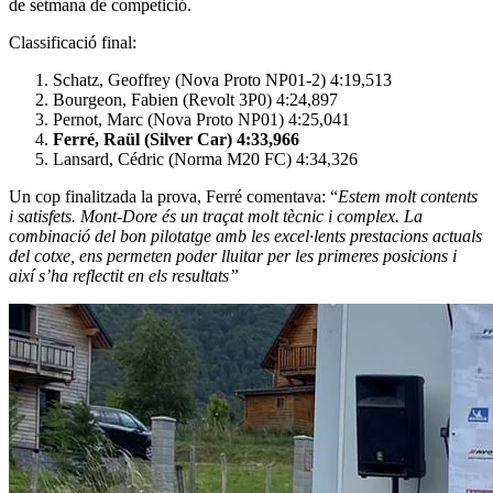
de setmana de competició.
Classificació final:
Schatz, Geoffrey (Nova Proto NP01-2) 4:19,513
Bourgeon, Fabien (Revolt 3P0) 4:24,897
Pernot, Marc (Nova Proto NP01) 4:25,041
Ferré, Raül (Silver Car) 4:33,966
Lansard, Cédric (Norma M20 FC) 4:34,326
Un cop finalitzada la prova, Ferré comentava: “
Estem molt contents
i satisfets. Mont-Dore és un traçat molt tècnic i complex. La
combinació del bon pilotatge amb les excel·lents prestacions actuals
del cotxe, ens permeten poder lluitar per les primeres posicions i
així s’ha reflectit en els resultats”