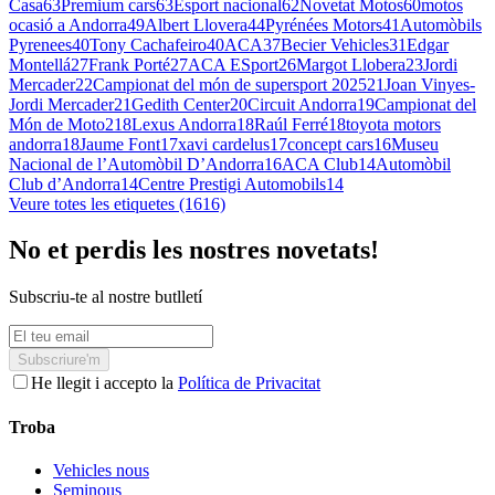
Casa
63
Premium cars
63
Esport nacional
62
Novetat Motos
60
motos
ocasió a Andorra
49
Albert Llovera
44
Pyrénées Motors
41
Automòbils
Pyrenees
40
Tony Cachafeiro
40
ACA
37
Becier Vehicles
31
Edgar
Montellá
27
Frank Porté
27
ACA ESport
26
Margot Llobera
23
Jordi
Mercader
22
Campionat del món de supersport 2025
21
Joan Vinyes-
Jordi Mercader
21
Gedith Center
20
Circuit Andorra
19
Campionat del
Món de Moto2
18
Lexus Andorra
18
Raúl Ferré
18
toyota motors
andorra
18
Jaume Font
17
xavi cardelus
17
concept cars
16
Museu
Nacional de l’Automòbil D’Andorra
16
ACA Club
14
Automòbil
Club d’Andorra
14
Centre Prestigi Automobils
14
Veure totes les etiquetes (1616)
No et perdis les nostres novetats!
Subscriu-te al nostre butlletí
Subscriure'm
He llegit i accepto la
Política de Privacitat
Troba
Vehicles nous
Seminous