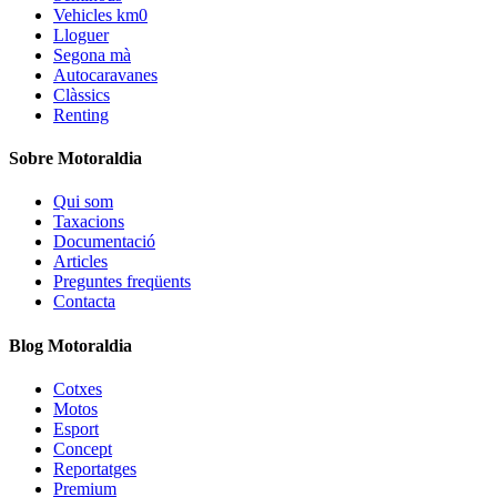
Vehicles km0
Lloguer
Segona mà
Autocaravanes
Clàssics
Renting
Sobre Motoraldia
Qui som
Taxacions
Documentació
Articles
Preguntes freqüents
Contacta
Blog Motoraldia
Cotxes
Motos
Esport
Concept
Reportatges
Premium