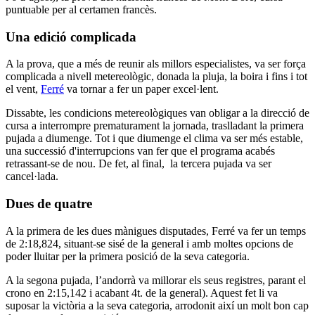
puntuable per al certamen francès.
Una edició complicada
A la prova, que a més de reunir als millors especialistes, va ser força
complicada a nivell metereològic, donada la pluja, la boira i fins i tot
el vent,
Ferré
va tornar a fer un paper excel·lent.
Dissabte, les condicions metereològiques van obligar a la direcció de
cursa a interrompre prematurament la jornada, traslladant la primera
pujada a diumenge. Tot i que diumenge el clima va ser més estable,
una successió d'interrupcions van fer que el programa acabés
retrassant-se de nou. De fet, al final, la tercera pujada va ser
cancel·lada.
Dues de quatre
A la primera de les dues mànigues disputades, Ferré va fer un temps
de 2:18,824, situant-se sisé de la general i amb moltes opcions de
poder lluitar per la primera posició de la seva categoria.
A la segona pujada, l’andorrà va millorar els seus registres, parant el
crono en 2:15,142 i acabant 4t. de la general). Aquest fet li va
suposar la victòria a la seva categoria, arrodonit així un molt bon cap