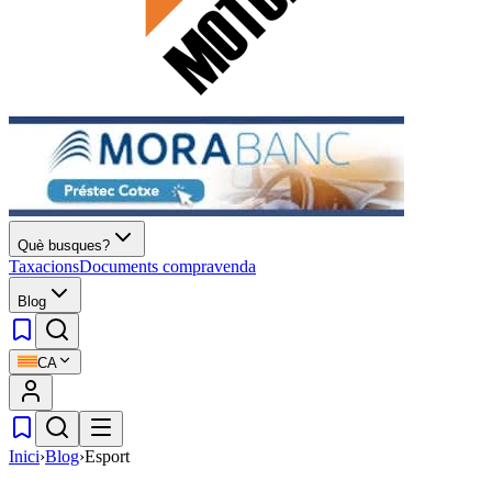
Què busques?
Taxacions
Documents compravenda
Blog
CA
Inici
›
Blog
›
Esport