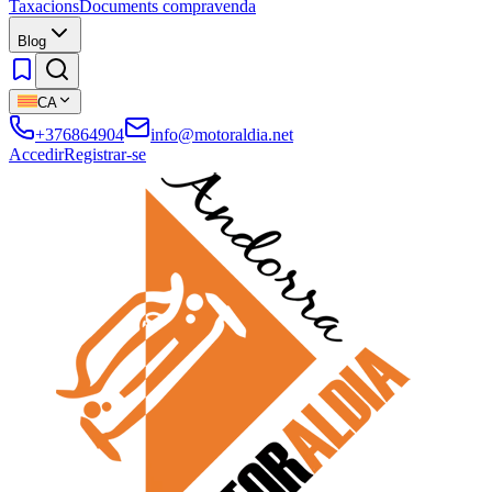
Taxacions
Documents compravenda
Blog
CA
+376864904
info@motoraldia.net
Accedir
Registrar-se