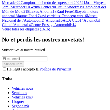
Mercader
22
Campionat del món de supersport 2025
21
Joan Vinyes-
Jordi Mercader
21
Gedith Center
20
Circuit Andorra
19
Campionat del
Món de Moto2
18
Lexus Andorra
18
Raúl Ferré
18
toyota motors
andorra
18
Jaume Font
17
xavi cardelus
17
concept cars
16
Museu
Nacional de l’Automòbil D’Andorra
16
ACA Club
14
Automòbil
Club d’Andorra
14
Centre Prestigi Automobils
14
Veure totes les etiquetes (1616)
No et perdis les nostres novetats!
Subscriu-te al nostre butlletí
Subscriure'm
He llegit i accepto la
Política de Privacitat
Troba
Vehicles nous
Seminous
Vehicles km0
Lloguer
Segona mà