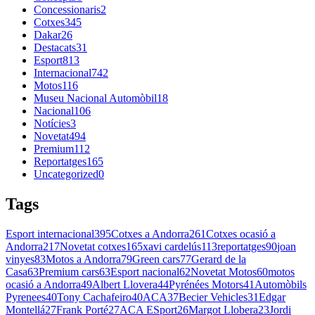
Concessionaris
2
Cotxes
345
Dakar
26
Destacats
31
Esport
813
Internacional
742
Motos
116
Museu Nacional Automòbil
18
Nacional
106
Notícies
3
Novetat
494
Premium
112
Reportatges
165
Uncategorized
0
Tags
Esport internacional
395
Cotxes a Andorra
261
Cotxes ocasió a
Andorra
217
Novetat cotxes
165
xavi cardelús
113
reportatges
90
joan
vinyes
83
Motos a Andorra
79
Green cars
77
Gerard de la
Casa
63
Premium cars
63
Esport nacional
62
Novetat Motos
60
motos
ocasió a Andorra
49
Albert Llovera
44
Pyrénées Motors
41
Automòbils
Pyrenees
40
Tony Cachafeiro
40
ACA
37
Becier Vehicles
31
Edgar
Montellá
27
Frank Porté
27
ACA ESport
26
Margot Llobera
23
Jordi