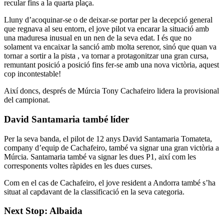
recular fins a la quarta plaça.
Lluny d’acoquinar-se o de deixar-se portar per la decepció general
que regnava al seu entorn, el jove pilot va encarar la situació amb
una maduresa inusual en un nen de la seva edat. I és que no
solament va encaixar la sanció amb molta serenor, sinó que quan va
tornar a sortir a la pista , va tornar a protagonitzar una gran cursa,
remuntant posició a posició fins fer-se amb una nova victòria, aquest
cop incontestable!
Així doncs, després de Múrcia Tony Cachafeiro lidera la provisional
del campionat.
David Santamaria també líder
Per la seva banda, el pilot de 12 anys David Santamaria Tomateta,
company d’equip de Cachafeiro, també va signar una gran victòria a
Múrcia. Santamaria també va signar les dues P1, així com les
corresponents voltes ràpides en les dues curses.
Com en el cas de Cachafeiro, el jove resident a Andorra també s’ha
situat al capdavant de la classificació en la seva categoria.
Next Stop: Albaida