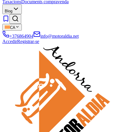
Taxacions
Documents compravenda
Blog
CA
+376864904
info@motoraldia.net
Accedir
Registrar-se