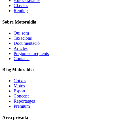
Autocaravanes
Clàssics
Renting
Sobre Motoraldia
Qui som
Taxacions
Documentació
Articles
Preguntes freqüents
Contacta
Blog Motoraldia
Cotxes
Motos
Esport
Concept
Reportatges
Premium
Àrea privada