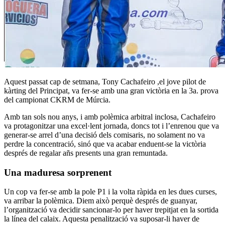
Aquest passat cap de setmana, Tony Cachafeiro ,el jove pilot de
kàrting del Principat, va fer-se amb una gran victòria en la 3a. prova
del campionat CKRM de Múrcia.
Amb tan sols nou anys, i amb polèmica arbitral inclosa, Cachafeiro
va protagonitzar una excel·lent jornada, doncs tot i l’enrenou que va
generar-se arrel d’una decisió dels comisaris, no solament no va
perdre la concentració, sinó que va acabar enduent-se la victòria
després de regalar añs presents una gran remuntada.
Una maduresa sorprenent
Un cop va fer-se amb la pole P1 i la volta ràpida en les dues curses,
va arribar la polèmica. Diem això perquè després de guanyar,
l’organització va decidir sancionar-lo per haver trepitjat en la sortida
la línea del calaix. Aquesta penalització va suposar-li haver de