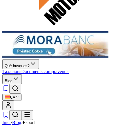
Què busques?
Taxacions
Documents compravenda
Blog
CA
Inici
›
Blog
›
Esport