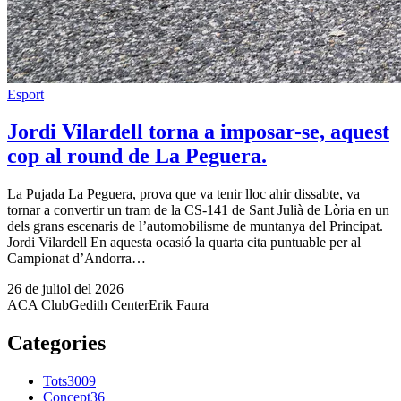
Esport
Jordi Vilardell torna a imposar-se, aquest
cop al round de La Peguera.
La Pujada La Peguera, prova que va tenir lloc ahir dissabte, va
tornar a convertir un tram de la CS-141 de Sant Julià de Lòria en un
dels grans escenaris de l’automobilisme de muntanya del Principat.
Jordi Vilardell En aquesta ocasió la quarta cita puntuable per al
Campionat d’Andorra…
26 de juliol del 2026
ACA Club
Gedith Center
Erik Faura
Categories
Tots
3009
Concept
36