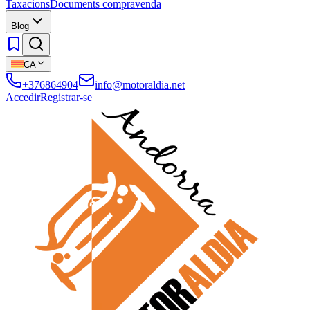
Taxacions
Documents compravenda
Blog
CA
+376864904
info@motoraldia.net
Accedir
Registrar-se