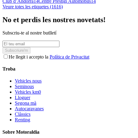
Club d’Andorra
14
Centre Prestigi Automobils
14
Veure totes les etiquetes (1616)
No et perdis les nostres novetats!
Subscriu-te al nostre butlletí
Subscriure'm
He llegit i accepto la
Política de Privacitat
Troba
Vehicles nous
Seminous
Vehicles km0
Lloguer
Segona mà
Autocaravanes
Clàssics
Renting
Sobre Motoraldia