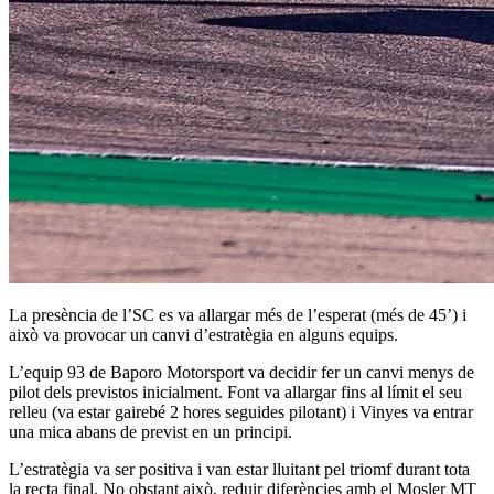
La presència de l’SC es va allargar més de l’esperat (més de 45’) i
això va provocar un canvi d’estratègia en alguns equips.
L’equip 93 de Baporo Motorsport va decidir fer un canvi menys de
pilot dels previstos inicialment. Font va allargar fins al límit el seu
relleu (va estar gairebé 2 hores seguides pilotant) i Vinyes va entrar
una mica abans de previst en un principi.
L’estratègia va ser positiva i van estar lluitant pel triomf durant tota
la recta final. No obstant això, reduir diferències amb el Mosler MT