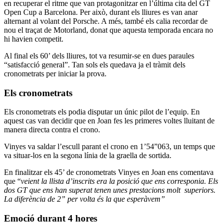
en recuperar el ritme que van protagonitzar en l’última cita del GT
Open Cup a Barcelona. Per això, durant els lliures es van anar
alternant al volant del Porsche. A més, també els calia recordar de
nou el traçat de Motorland, donat que aquesta temporada encara no
hi havien competit.
Al final els 60’ dels lliures, tot va resumir-se en dues paraules
“satisfacció general”. Tan sols els quedava ja el tràmit dels
cronometrats per iniciar la prova.
Els cronometrats
Els cronometrats els podia disputar un únic pilot de l’equip. En
aquest cas van decidir que en Joan fes les primeres voltes lluitant de
manera directa contra el crono.
Vinyes va saldar l’escull parant el crono en 1’54”063, un temps que
va situar-los en la segona línia de la graella de sortida.
En finalitzar els 45’ de cronometrats Vinyes en Joan ens comentava
que “
veient la llista d’inscrits era la posició que ens corresponia. Els
dos GT que ens han superat tenen unes prestacions molt superiors.
La diferència de 2” per volta és la que esperàvem”
Emoció durant 4 hores