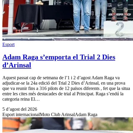
Esport
Adam Raga s’emporta el Trial 2 Dies
d’Arinsal
Aquest passat cap de setmana de l’1 i 2 d’agost Adam Raga va
adjudicar-se la 24a edició del Trial 2 Dies d’Arinsal, en una prova
que va reunir fins a 316 pilots de 12 països diferents , fet que la situa
entre les cites més destacades de trial al Principat. Raga s’endú la
categoria reina El…
5 d’agost del 2026
Esport internacional
Moto Club Arinsal
Adam Raga