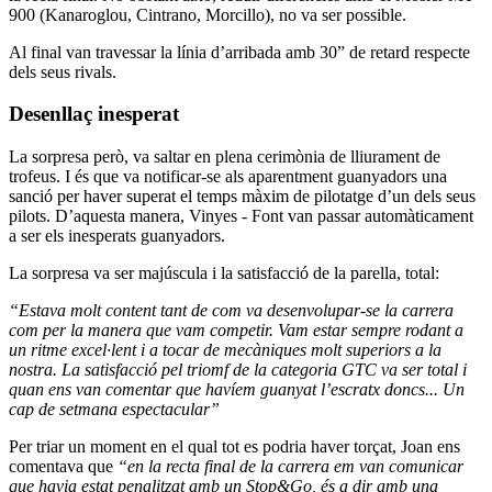
900 (Kanaroglou, Cintrano, Morcillo), no va ser possible.
Al final van travessar la línia d’arribada amb 30” de retard respecte
dels seus rivals.
Desenllaç inesperat
La sorpresa però, va saltar en plena cerimònia de lliurament de
trofeus. I és que va notificar-se als aparentment guanyadors una
sanció per haver superat el temps màxim de pilotatge d’un dels seus
pilots. D’aquesta manera, Vinyes - Font van passar automàticament
a ser els inesperats guanyadors.
La sorpresa va ser majúscula i la satisfacció de la parella, total:
“Estava molt content tant de com va desenvolupar-se la carrera
com per la manera que vam competir. Vam estar sempre rodant a
un ritme excel·lent i a tocar de mecàniques molt superiors a la
nostra.
La satisfacció pel triomf de la categoria GTC va ser total i
quan ens van comentar que havíem guanyat l’escratx doncs... Un
cap de setmana espectacular”
Per triar un moment en el qual tot es podria haver torçat, Joan ens
comentava que
“en la recta final de la carrera em van comunicar
que havia estat penalitzat amb un Stop&Go, és a dir amb una