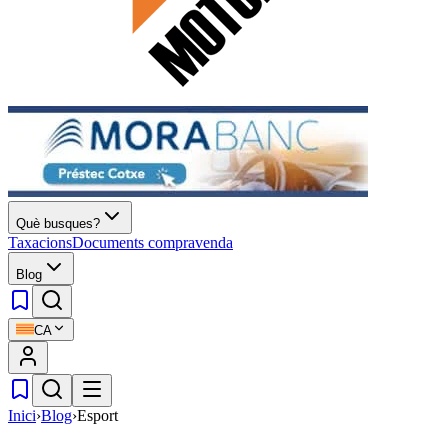
Què busques?
Taxacions
Documents compravenda
Blog
CA
Inici
›
Blog
›
Esport