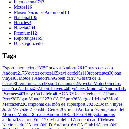
Internacional
743
Motos
116
Museu Nacional Automòbil
18
Nacional
106
Notícies
3
Novetat
494
Premium
112
Reportatges
165
Uncategorized
0
Tags
Esport internacional
395
Cotxes a Andorra
261
Cotxes ocasió a
Andorra
217
Novetat cotxes
165
xavi cardelús
113
reportatges
90
joan
vinyes
83
Motos a Andorra
79
Green cars
77
Gerard de la
Casa
63
Premium cars
63
Esport nacional
62
Novetat Motos
60
motos
ocasió a Andorra
49
Albert Llovera
44
Pyrénées Motors
41
Automòbils
Pyrenees
40
Tony Cachafeiro
40
ACA
37
Becier Vehicles
31
Frank
Porté
28
Edgar Montellá
27
ACA ESport
26
Margot Llobera
23
Jordi
Mercader
22
Campionat del món de supersport 2025
21
Joan Vinyes-
Jordi Mercader
21
Gedith Center
20
Circuit Andorra
19
Campionat del
Món de Moto2
18
Lexus Andorra
18
Raúl Ferré
18
toyota motors
andorra
18
Jaume Font
17
xavi cardelus
17
concept cars
16
Museu
Nacional de l’Automòbil D’Andorra
16
ACA Club
14
Automòbil