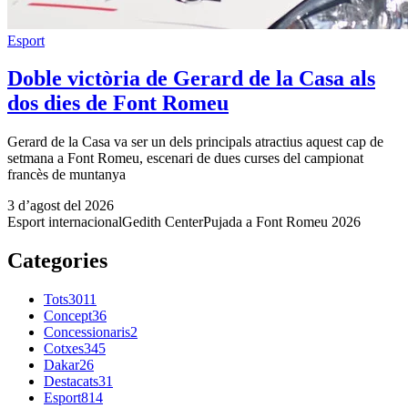
Esport
Doble victòria de Gerard de la Casa als
dos dies de Font Romeu
Gerard de la Casa va ser un dels principals atractius aquest cap de
setmana a Font Romeu, escenari de dues curses del campionat
francès de muntanya
3 d’agost del 2026
Esport internacional
Gedith Center
Pujada a Font Romeu 2026
Categories
Tots
3011
Concept
36
Concessionaris
2
Cotxes
345
Dakar
26
Destacats
31
Esport
814