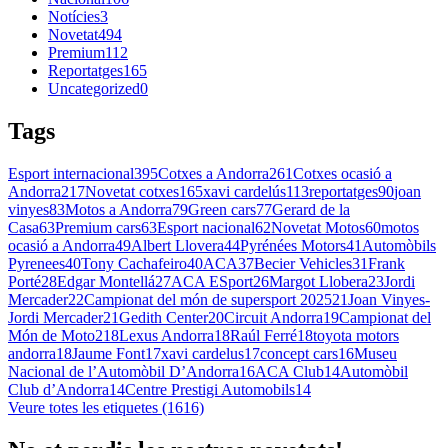
Notícies
3
Novetat
494
Premium
112
Reportatges
165
Uncategorized
0
Tags
Esport internacional
395
Cotxes a Andorra
261
Cotxes ocasió a
Andorra
217
Novetat cotxes
165
xavi cardelús
113
reportatges
90
joan
vinyes
83
Motos a Andorra
79
Green cars
77
Gerard de la
Casa
63
Premium cars
63
Esport nacional
62
Novetat Motos
60
motos
ocasió a Andorra
49
Albert Llovera
44
Pyrénées Motors
41
Automòbils
Pyrenees
40
Tony Cachafeiro
40
ACA
37
Becier Vehicles
31
Frank
Porté
28
Edgar Montellá
27
ACA ESport
26
Margot Llobera
23
Jordi
Mercader
22
Campionat del món de supersport 2025
21
Joan Vinyes-
Jordi Mercader
21
Gedith Center
20
Circuit Andorra
19
Campionat del
Món de Moto2
18
Lexus Andorra
18
Raúl Ferré
18
toyota motors
andorra
18
Jaume Font
17
xavi cardelus
17
concept cars
16
Museu
Nacional de l’Automòbil D’Andorra
16
ACA Club
14
Automòbil
Club d’Andorra
14
Centre Prestigi Automobils
14
Veure totes les etiquetes (1616)