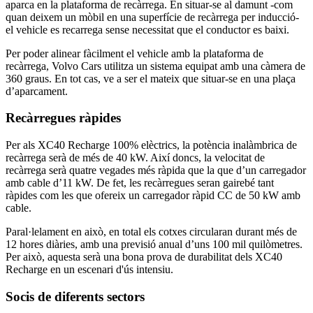
aparca en la plataforma de recàrrega. En situar-se al damunt -com
quan deixem un mòbil en una superfície de recàrrega per inducció-
el vehicle es recarrega sense necessitat que el conductor es baixi.
Per poder alinear fàcilment el vehicle amb la plataforma de
recàrrega, Volvo Cars utilitza un sistema equipat amb una càmera de
360 graus. En tot cas, ve a ser el mateix que situar-se en una plaça
d’aparcament.
Recàrregues ràpides
Per als XC40 Recharge 100% elèctrics, la potència inalàmbrica de
recàrrega serà de més de 40 kW. Així doncs, la velocitat de
recàrrega serà quatre vegades més ràpida que la que d’un carregador
amb cable d’11 kW. De fet, les recàrregues seran gairebé tant
ràpides com les que ofereix un carregador ràpid CC de 50 kW amb
cable.
Paral·lelament en això, en total els cotxes circularan durant més de
12 hores diàries, amb una previsió anual d’uns 100 mil quilòmetres.
Per això, aquesta serà una bona prova de durabilitat dels XC40
Recharge en un escenari d'ús intensiu.
Socis de diferents sectors