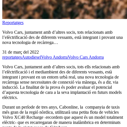
Reportatges
Volvo Cars, juntament amb d’altres socis, tots relacionats amb
l’elèctrificació des de diferents vessants, està integrant i provant una
nova tecnologia de recàrrega…
31 de març del 2022
reportatges
Autodiesel
Volvo Andorra
Volvo Cars Andorra
Volvo Cars, juntament amb d’altres socis, tots ells relacionats amb
l’elèctrificació i el mediambient des de diferents vessants, està
integrant i provant en un entorn urbà real, una nova tecnologia de
recàrrega sense necessitates de connexió via mànega, és a dir, via
inducció. La finalitat de la prova és poder avaluar el potencial
d’aquesta tecnologia de cara a la seva implantació en futurs models
elèctrics.
Durant un període de tres anys, Cabonline, la companyia de taxis
més gran de la regió nòrdica, utilitzarà una petita flota de vehicles
Volvo XC40 Recharge -recordem que aquest és un model totalment
elèctric- que es recarregaran de manera inalàmbrica en determinats