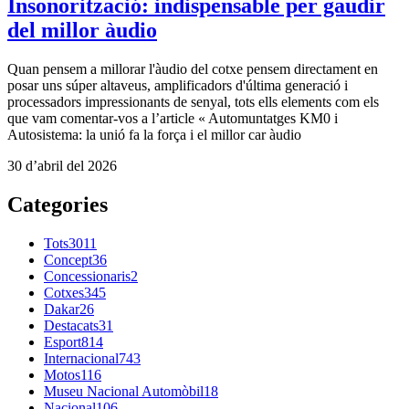
Insonorització: indispensable per gaudir
del millor àudio
Quan pensem a millorar l'àudio del cotxe pensem directament en
posar uns súper altaveus, amplificadors d'última generació i
processadors impressionants de senyal, tots ells elements com els
que vam comentar-vos a l’article « Automuntatges KM0 i
Autosistema: la unió fa la força i el millor car àudio
30 d’abril del 2026
Categories
Tots
3011
Concept
36
Concessionaris
2
Cotxes
345
Dakar
26
Destacats
31
Esport
814
Internacional
743
Motos
116
Museu Nacional Automòbil
18
Nacional
106