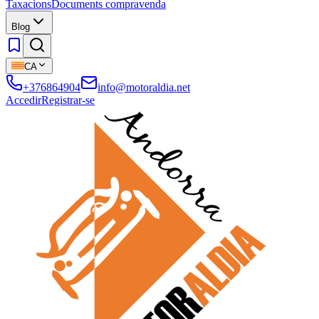
Taxacions
Documents compravenda
Blog
CA
+376864904
info@motoraldia.net
Accedir
Registrar-se