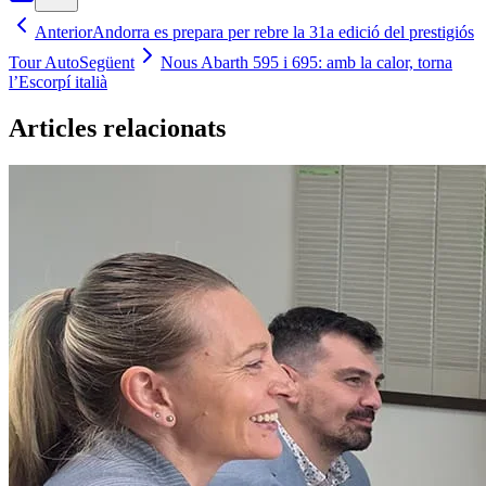
Anterior
Andorra es prepara per rebre la 31a edició del prestigiós
Tour Auto
Següent
Nous Abarth 595 i 695: amb la calor, torna
l’Escorpí italià
Articles relacionats