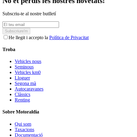
No et perdis les nostres novetats!
Subscriu-te al nostre butlletí
Subscriure'm
He llegit i accepto la
Política de Privacitat
Troba
Vehicles nous
Seminous
Vehicles km0
Lloguer
Segona mà
Autocaravanes
Clàssics
Renting
Sobre Motoraldia
Qui som
Taxacions
Documentació