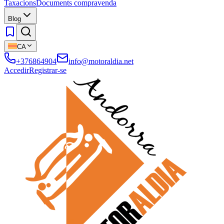
Taxacions
Documents compravenda
Blog
CA
+376864904
info@motoraldia.net
Accedir
Registrar-se