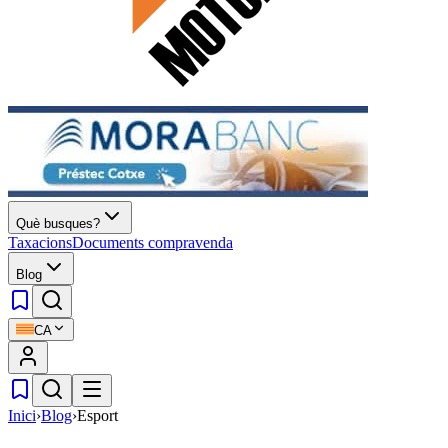
Què busques?
Taxacions
Documents compravenda
Blog
CA
Inici
›
Blog
›
Esport