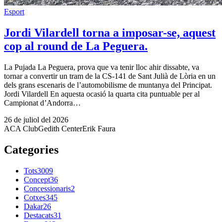
Esport
Jordi Vilardell torna a imposar-se, aquest
cop al round de La Peguera.
La Pujada La Peguera, prova que va tenir lloc ahir dissabte, va
tornar a convertir un tram de la CS-141 de Sant Julià de Lòria en un
dels grans escenaris de l’automobilisme de muntanya del Principat.
Jordi Vilardell En aquesta ocasió la quarta cita puntuable per al
Campionat d’Andorra…
26 de juliol del 2026
ACA Club
Gedith Center
Erik Faura
Categories
Tots
3009
Concept
36
Concessionaris
2
Cotxes
345
Dakar
26
Destacats
31