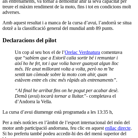
als entrenaments, va tornar a demostrar ahir la seva capacitat per
treure el màxim rendiment de la moto, fins i tot en condicions molt
adverses.
Amb aquest resultat i a manca de la cursa d’avui, l’andorrà
se situa
dotzè a la classificació general del mundial amb 89 punts.
Declaracions del pilot
Un cop al seu box el de l’
Orelac Verdnatura
comentava
que “
sabíem que a Estoril calia sortir bé i remuntar i
així ho he fet, tot i que volia haver guanyat algun lloc
més. He anat millorant volta a volta, però no m’he
sentit tan còmode sobre la moto com ahir, quan
estàvem entre els cinc més ràpids als entrenaments”.
“Al final he arribat fins on he pogut per acabar desè.
Demà
(avui)
tocarà tornar a lluitar.
”- completava el
d’Andorra la Vella.
La cursa d’avui diumenge està programada a les 13:35 h,
Per a més notícies en l’àmbit de l’esport internacional del món del
motor amb participació andorrana, feu clic en aquest
enllaç directe
.
Si ho preferiu també podeu accedir-hi des del menú superior del