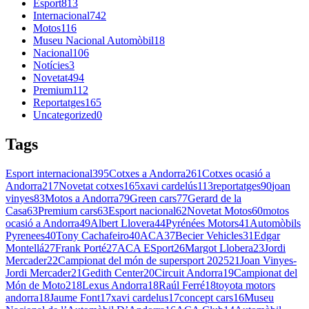
Esport
813
Internacional
742
Motos
116
Museu Nacional Automòbil
18
Nacional
106
Notícies
3
Novetat
494
Premium
112
Reportatges
165
Uncategorized
0
Tags
Esport internacional
395
Cotxes a Andorra
261
Cotxes ocasió a
Andorra
217
Novetat cotxes
165
xavi cardelús
113
reportatges
90
joan
vinyes
83
Motos a Andorra
79
Green cars
77
Gerard de la
Casa
63
Premium cars
63
Esport nacional
62
Novetat Motos
60
motos
ocasió a Andorra
49
Albert Llovera
44
Pyrénées Motors
41
Automòbils
Pyrenees
40
Tony Cachafeiro
40
ACA
37
Becier Vehicles
31
Edgar
Montellá
27
Frank Porté
27
ACA ESport
26
Margot Llobera
23
Jordi
Mercader
22
Campionat del món de supersport 2025
21
Joan Vinyes-
Jordi Mercader
21
Gedith Center
20
Circuit Andorra
19
Campionat del
Món de Moto2
18
Lexus Andorra
18
Raúl Ferré
18
toyota motors
andorra
18
Jaume Font
17
xavi cardelus
17
concept cars
16
Museu