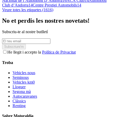
Nacional de l’Automòbil D’Andorra
16
ACA Club
14
Automòbil
Club d’Andorra
14
Centre Prestigi Automobils
14
Veure totes les etiquetes (1616)
No et perdis les nostres novetats!
Subscriu-te al nostre butlletí
Subscriure'm
He llegit i accepto la
Política de Privacitat
Troba
Vehicles nous
Seminous
Vehicles km0
Lloguer
Segona mà
Autocaravanes
Clàssics
Renting
Sobre Motoraldia