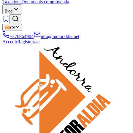
Taxacions
Documents compravenda
Blog
CA
+376864904
info@motoraldia.net
Accedir
Registrar-se