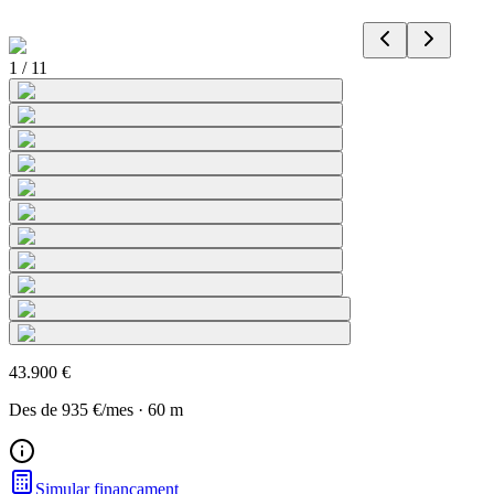
1
/
11
43.900 €
Des de
935 €
/mes
·
60
m
Simular finançament