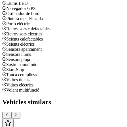
Llums LED
Navegador GPS
Ordinador de bord
Pintura metal·litzada
Portò elèctric
Retrovisors calefactables
Retrovisors elèctrics
Seients calefactables
Seients elèctrics
Sensors aparcament
Sensors llums
Sensors pluja
Sostre panoràmic
Start-Stop
Tanca centralitzada
Vidres tintats
Vidres elèctrics
Volant multifunció
Vehicles similars