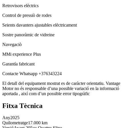
Retrovisors elèctrics
Control de pressiò de rodes
Seients davanters ajustables elèctricament
Sostre panoràmic de vidreine
Navegaciò
MMi experience Plus
Garantía fabricant
Contacte Whatsapp +376343224
El detall del equipament mostrat es de caràcter orientatiu. Vantage
Motor no és responsable d’una possible variació en la informació
aportada , així com d’un possible error tipogràfic
Fitxa Tècnica
Any
2025
Quilometratge
17.000 km
Versió
Avant 205cv Quattro Sline