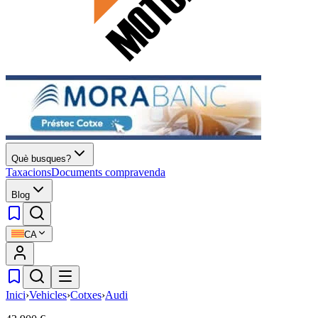
Què busques?
Taxacions
Documents compravenda
Blog
CA
Inici
›
Vehicles
›
Cotxes
›
Audi