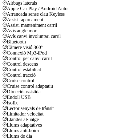
Airbags laterals
Apple Car Play / Android Auto
Arrancada sense clau Keyless
Assist. aparcament
Assist. manteniment carril
Avís angle mort
Avís canvi involuntari carril
Bluetooth
Càmere visió 360º
Connexió Mp3-iPod
Control per canvi carril
Control descens
Control estabilitat
Control tracció
Cruise control
Cruise control adaptatiu
Direcció assistida
Endoll USB
Isofix
Lector senyals de trànsit
Limitador velocitat
Llandes al·liatge
Llums adaptatives
Llums anti-boira
Llums de dia