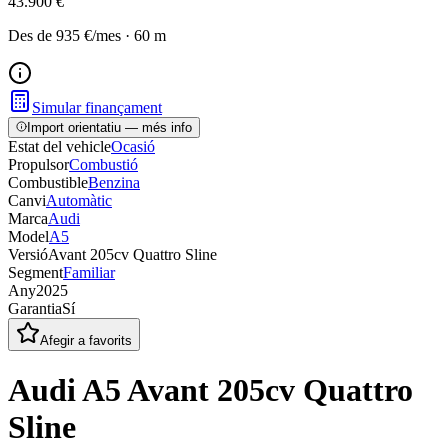
43.900 €
Des de
935 €
/mes
·
60
m
Simular finançament
Import orientatiu — més info
Estat del vehicle
Ocasió
Propulsor
Combustió
Combustible
Benzina
Canvi
Automàtic
Marca
Audi
Model
A5
Versió
Avant 205cv Quattro Sline
Segment
Familiar
Any
2025
Garantia
Sí
Afegir a favorits
Audi A5 Avant 205cv Quattro
Sline