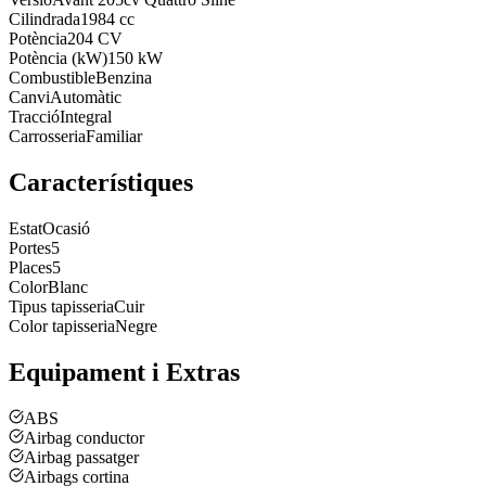
Cilindrada
1984 cc
Potència
204 CV
Potència (kW)
150 kW
Combustible
Benzina
Canvi
Automàtic
Tracció
Integral
Carrosseria
Familiar
Característiques
Estat
Ocasió
Portes
5
Places
5
Color
Blanc
Tipus tapisseria
Cuir
Color tapisseria
Negre
Equipament i Extras
ABS
Airbag conductor
Airbag passatger
Airbags cortina