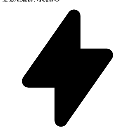
36.500 €
Des de
778 €
/mes