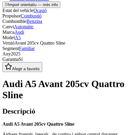
Import orientatiu — més info
Estat del vehicle
Ocasió
Propulsor
Combustió
Combustible
Benzina
Canvi
Automàtic
Marca
Audi
Model
A5
Versió
Avant 205cv Quattro Sline
Segment
Familiar
Any
2025
Garantia
Sí
Afegir a favorits
Audi A5 Avant 205cv Quattro
Sline
Descripció
Audi A5 Avant 205cv Quattro Sline
Airbags frontals, laterals , de cortina i airbag central davanter