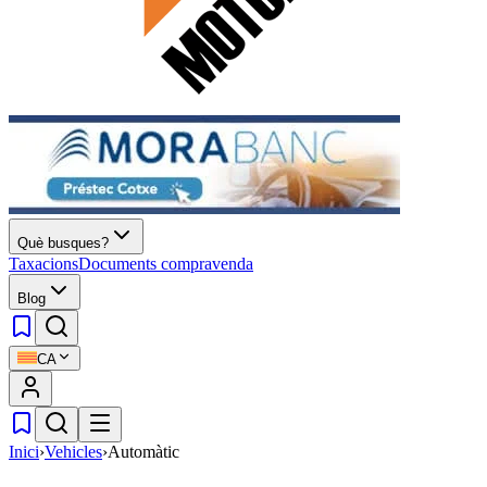
Què busques?
Taxacions
Documents compravenda
Blog
CA
Inici
›
Vehicles
›
Automàtic