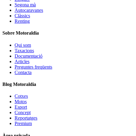
Segona mà
Autocaravanes
Clàssics
Renting
Sobre Motoraldia
Qui som
Taxacions
Documentació
Articles
Preguntes freqüents
Contacta
Blog Motoraldia
Cotxes
Motos
Esport
Concept
Reportatges
Premium
Àrea privada