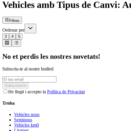
Vehicles amb Tipus de Canvi: A
Filtres
Ordenar per
3
4
5
No et perdis les nostres novetats!
Subscriu-te al nostre butlletí
Subscriure'm
He llegit i accepto la
Política de Privacitat
Troba
Vehicles nous
Seminous
Vehicles km0
Lloguer