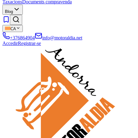
Taxacions
Documents compravenda
Blog
CA
+376864904
info@motoraldia.net
Accedir
Registrar-se