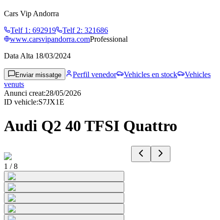
Cars Vip Andorra
Telf 1
:
692919
Telf 2
:
321686
www.carsvipandorra.com
Professional
Data Alta
18/03/2024
Perfil venedor
Vehicles en stock
Vehicles
Enviar missatge
venuts
Anunci creat
:
28/05/2026
ID vehicle
:
S7JX1E
Audi Q2 40 TFSI Quattro
1
/
8