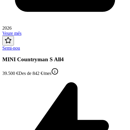
2026
Veure més
Semi-nou
MINI Countryman S All4
39.500 €
Des de
842 €
/mes