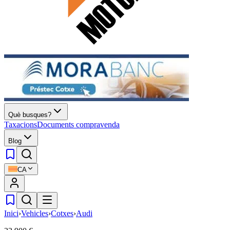
Què busques?
Taxacions
Documents compravenda
Blog
CA
Inici
›
Vehicles
›
Cotxes
›
Audi