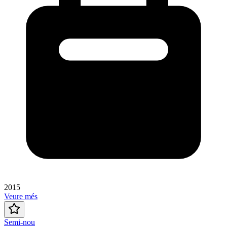
2015
Veure més
Semi-nou