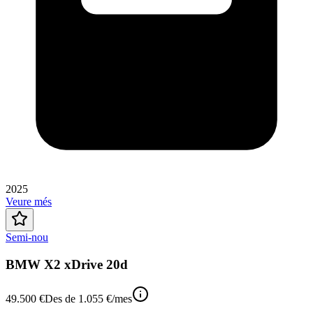
2025
Veure més
Semi-nou
BMW X2 xDrive 20d
49.500 €
Des de
1.055 €
/mes