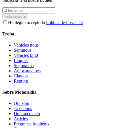
Subscriu-te al nostre butlletí
Subscriure'm
He llegit i accepto la
Política de Privacitat
Troba
Vehicles nous
Seminous
Vehicles km0
Lloguer
Segona mà
Autocaravanes
Clàssics
Renting
Sobre Motoraldia
Qui som
Taxacions
Documentació
Articles
Preguntes freqüents