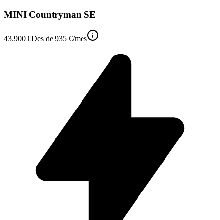
MINI Countryman SE
43.900 €
Des de
935 €
/mes