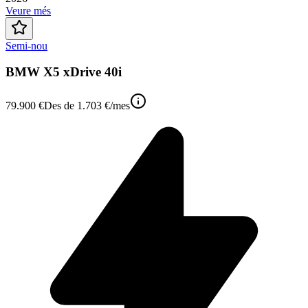
Veure més
Semi-nou
BMW X5 xDrive 40i
79.900 €
Des de
1.703 €
/mes