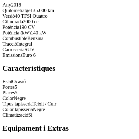
Any
2018
Quilometratge
135.000 km
Versió
40 TFSI Quattro
Cilindrada
2000 cc
Potència
190 CV
Potència (kW)
140 kW
Combustible
Benzina
Tracció
Integral
Carrosseria
SUV
Emissions
Euro 6
Característiques
Estat
Ocasió
Portes
5
Places
5
Color
Negre
Tipus tapisseria
Teixit / Cuir
Color tapisseria
Negre
Climatització
Sí
Equipament i Extras