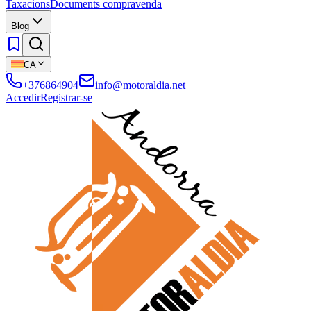
Taxacions
Documents compravenda
Blog
CA
+376864904
info@motoraldia.net
Accedir
Registrar-se