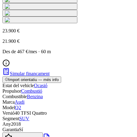
23.900 €
21.900 €
Des de
467 €
/mes
·
60
m
Simular finançament
Import orientatiu — més info
Estat del vehicle
Ocasió
Propulsor
Combustió
Combustible
Benzina
Marca
Audi
Model
Q2
Versió
40 TFSI Quattro
Segment
SUV
Any
2018
Garantia
Sí