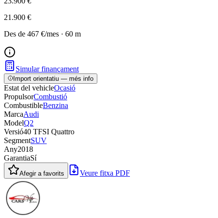
23.900 €
21.900 €
Des de
467 €
/mes
·
60
m
Simular finançament
Import orientatiu — més info
Estat del vehicle
Ocasió
Propulsor
Combustió
Combustible
Benzina
Marca
Audi
Model
Q2
Versió
40 TFSI Quattro
Segment
SUV
Any
2018
Garantia
Sí
Veure fitxa PDF
Afegir a favorits