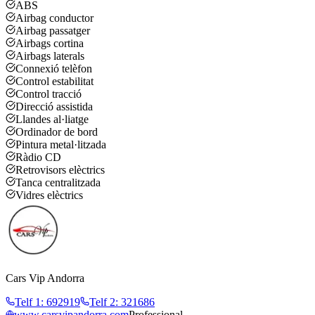
ABS
Airbag conductor
Airbag passatger
Airbags cortina
Airbags laterals
Connexió telèfon
Control estabilitat
Control tracció
Direcció assistida
Llandes al·liatge
Ordinador de bord
Pintura metal·litzada
Ràdio CD
Retrovisors elèctrics
Tanca centralitzada
Vidres elèctrics
Cars Vip Andorra
Telf 1
:
692919
Telf 2
:
321686
www.carsvipandorra.com
Professional