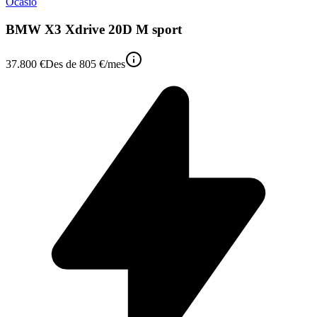
Ocasió
BMW X3 Xdrive 20D M sport
37.800 €
Des de
805 €
/mes