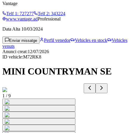
Vantage
Telf 1
:
727277
Telf 2
:
343224
www.vantage.ad
Professional
Data Alta
10/03/2024
Perfil venedor
Vehicles en stock
Vehicles
Enviar missatge
venuts
Anunci creat
:
12/07/2026
ID vehicle
:
M72RK8
MINI COUNTRYMAN SE
1
/
9