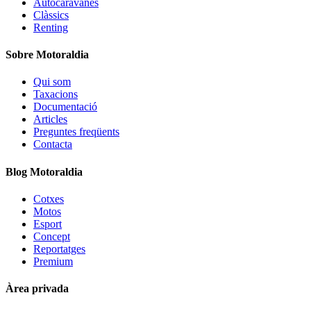
Autocaravanes
Clàssics
Renting
Sobre Motoraldia
Qui som
Taxacions
Documentació
Articles
Preguntes freqüents
Contacta
Blog Motoraldia
Cotxes
Motos
Esport
Concept
Reportatges
Premium
Àrea privada