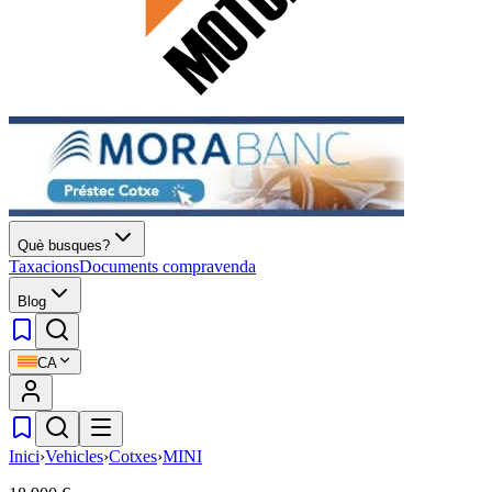
Què busques?
Taxacions
Documents compravenda
Blog
CA
Inici
›
Vehicles
›
Cotxes
›
MINI