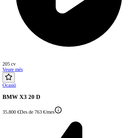
205
cv
Veure més
Ocasió
BMW X3 20 D
35.800 €
Des de
763 €
/mes