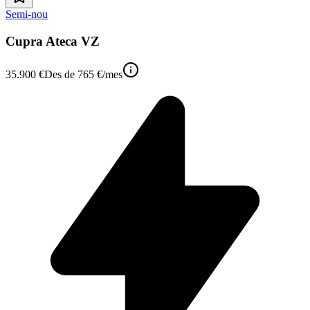
Semi-nou
Cupra Ateca VZ
35.900 €
Des de
765 €
/mes