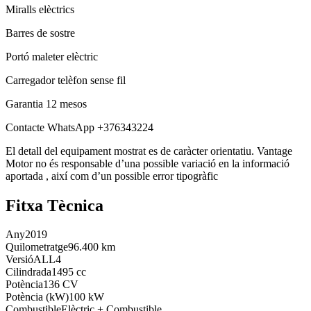
Miralls elèctrics
Barres de sostre
Portó maleter elèctric
Carregador telèfon sense fil
Garantia 12 mesos
Contacte WhatsApp +376343224
El detall del equipament mostrat es de caràcter orientatiu. Vantage
Motor no és responsable d’una possible variació en la informació
aportada , així com d’un possible error tipogràfic
Fitxa Tècnica
Any
2019
Quilometratge
96.400 km
Versió
ALL4
Cilindrada
1495 cc
Potència
136 CV
Potència (kW)
100 kW
Combustible
Elèctric + Combustible