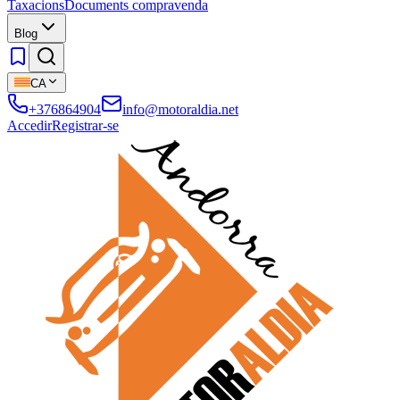
Taxacions
Documents compravenda
Blog
CA
+376864904
info@motoraldia.net
Accedir
Registrar-se