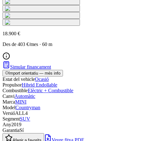
18.900 €
Des de
403 €
/mes
·
60
m
Simular finançament
Import orientatiu — més info
Estat del vehicle
Ocasió
Propulsor
Hibrid Endollable
Combustible
Elèctric + Combustible
Canvi
Automàtic
Marca
MINI
Model
Countryman
Versió
ALL4
Segment
SUV
Any
2019
Garantia
Sí
Veure fitxa PDF
Afegir a favorits