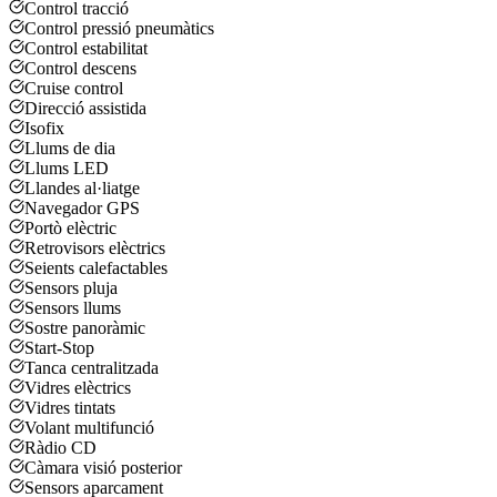
Control tracció
Control pressió pneumàtics
Control estabilitat
Control descens
Cruise control
Direcció assistida
Isofix
Llums de dia
Llums LED
Llandes al·liatge
Navegador GPS
Portò elèctric
Retrovisors elèctrics
Seients calefactables
Sensors pluja
Sensors llums
Sostre panoràmic
Start-Stop
Tanca centralitzada
Vidres elèctrics
Vidres tintats
Volant multifunció
Ràdio CD
Càmara visió posterior
Sensors aparcament