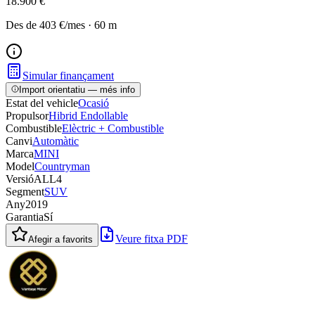
18.900 €
Des de
403 €
/mes
·
60
m
Simular finançament
Import orientatiu — més info
Estat del vehicle
Ocasió
Propulsor
Hibrid Endollable
Combustible
Elèctric + Combustible
Canvi
Automàtic
Marca
MINI
Model
Countryman
Versió
ALL4
Segment
SUV
Any
2019
Garantia
Sí
Veure fitxa PDF
Afegir a favorits