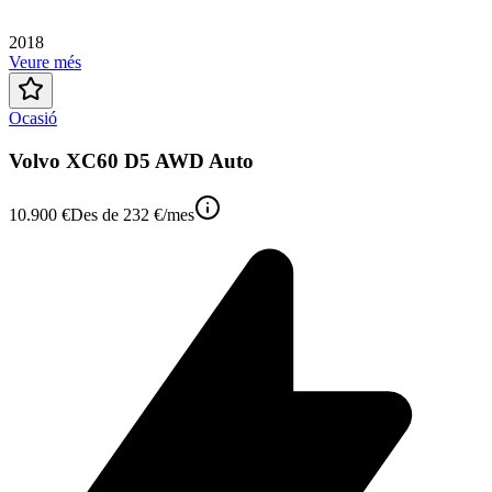
2018
Veure més
Ocasió
Volvo XC60 D5 AWD Auto
10.900 €
Des de
232 €
/mes