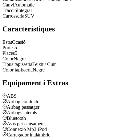
Canvi
Automàtic
Tracció
Integral
Carrosseria
SUV
Característiques
Estat
Ocasió
Portes
5
Places
5
Color
Negre
Tipus tapisseria
Teixit / Cuir
Color tapisseria
Negre
Equipament i Extras
ABS
Airbag conductor
Airbag passatger
Airbags laterals
Bluetooth
Avís per cansament
Connexió Mp3-iPod
Carregador inalàmbric