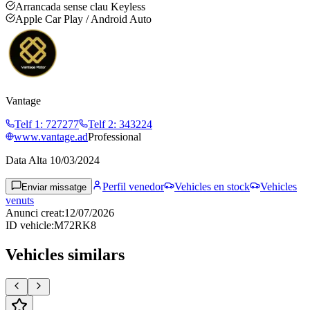
Arrancada sense clau Keyless
Apple Car Play / Android Auto
Vantage
Telf 1
:
727277
Telf 2
:
343224
www.vantage.ad
Professional
Data Alta
10/03/2024
Perfil venedor
Vehicles en stock
Vehicles
Enviar missatge
venuts
Anunci creat
:
12/07/2026
ID vehicle
:
M72RK8
Vehicles similars