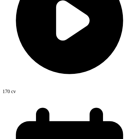
170
cv