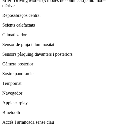
MINI Driving Modes (3 modes de conducció) amb mode
eDrive
Reposabraços central
Seients calefactats
Climatitzador
Sensor de pluja i lluminositat
Sensors pàrquing davanters i posteriors
Càmera posterior
Sostre panoràmic
Tempomat
Navegador
Apple carplay
Bluetooth
Accés I arrancada sense clau