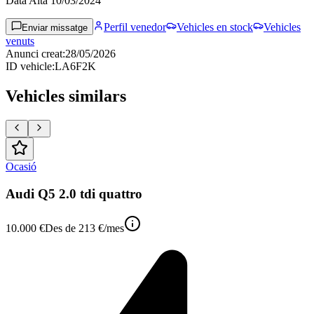
Data Alta
10/03/2024
Perfil venedor
Vehicles en stock
Vehicles
Enviar missatge
venuts
Anunci creat
:
28/05/2026
ID vehicle
:
LA6F2K
Vehicles similars
Ocasió
Audi Q5 2.0 tdi quattro
10.000 €
Des de
213 €
/mes