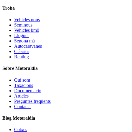
Troba
Vehicles nous
Seminous
Vehicles km0
Lloguer
Segona mà
Autocaravanes
Clàssics
Renting
Sobre Motoraldia
Qui som
Taxacions
Documentació
Articles
Preguntes freqüents
Contacta
Blog Motoraldia
Cotxes