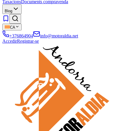
Taxacions
Documents compravenda
Blog
CA
+376864904
info@motoraldia.net
Accedir
Registrar-se