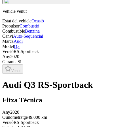
Vehicle venut
Estat del vehicle
Ocasió
Propulsor
Combustió
Combustible
Benzina
Canvi
Auto-Seqüencial
Marca
Audi
Model
Q3
Versió
RS-Sportback
Any
2020
Garantia
Sí
Venut
Audi Q3 RS-Sportback
Fitxa Tècnica
Any
2020
Quilometratge
49.000 km
Versió
RS-Sportback