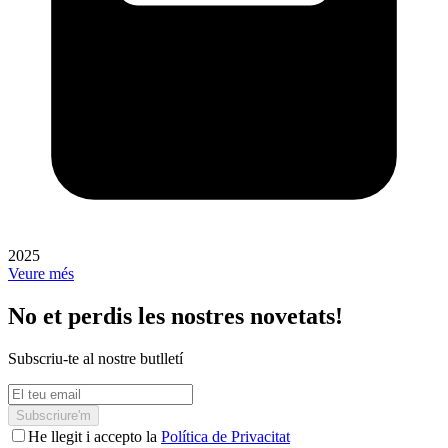
2025
Veure més
No et perdis les nostres novetats!
Subscriu-te al nostre butlletí
Subscriure'm
He llegit i accepto la
Política de Privacitat