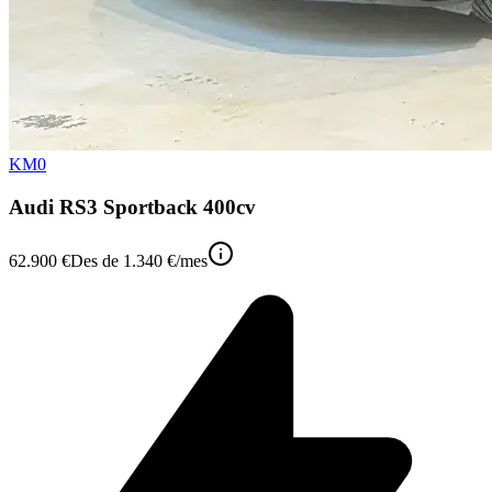
KM0
Audi RS3 Sportback 400cv
62.900 €
Des de
1.340 €
/mes