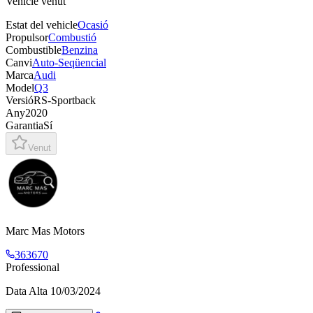
Vehicle venut
Estat del vehicle
Ocasió
Propulsor
Combustió
Combustible
Benzina
Canvi
Auto-Seqüencial
Marca
Audi
Model
Q3
Versió
RS-Sportback
Any
2020
Garantia
Sí
Venut
Marc Mas Motors
363670
Professional
Data Alta
10/03/2024