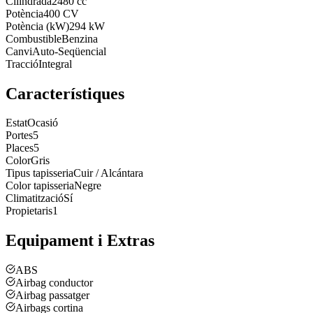
Cilindrada
2480 cc
Potència
400 CV
Potència (kW)
294 kW
Combustible
Benzina
Canvi
Auto-Seqüencial
Tracció
Integral
Característiques
Estat
Ocasió
Portes
5
Places
5
Color
Gris
Tipus tapisseria
Cuir / Alcántara
Color tapisseria
Negre
Climatització
Sí
Propietaris
1
Equipament i Extras
ABS
Airbag conductor
Airbag passatger
Airbags cortina