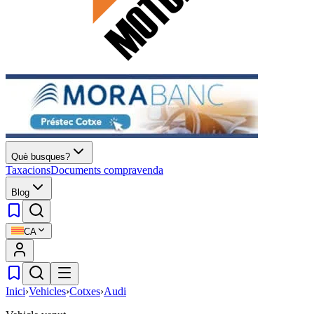
Què busques?
Taxacions
Documents compravenda
Blog
CA
Inici
›
Vehicles
›
Cotxes
›
Audi