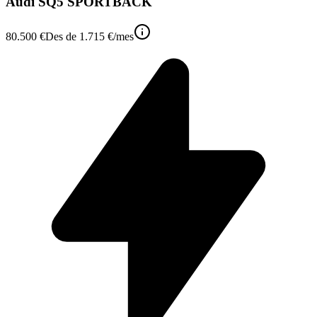
Audi SQ5 SPORTBACK
80.500 €
Des de
1.715 €
/mes