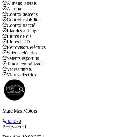
Airbags laterals
Alarma
Control descens
Control estabilitat
Control tracció
Llandes al·liatge
Llums de dia
Llums LED
Retrovisors elèctrics
Seients elèctrics
Seients esportius
Tanca centralitzada
Vidres tintats
Vidres elèctrics
Marc Mas Motors
363670
Professional