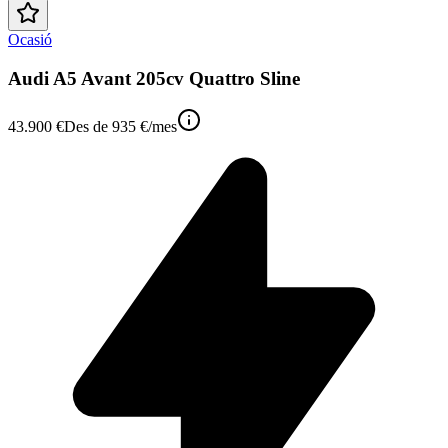
Ocasió
Audi A5 Avant 205cv Quattro Sline
43.900 €
Des de
935 €
/mes