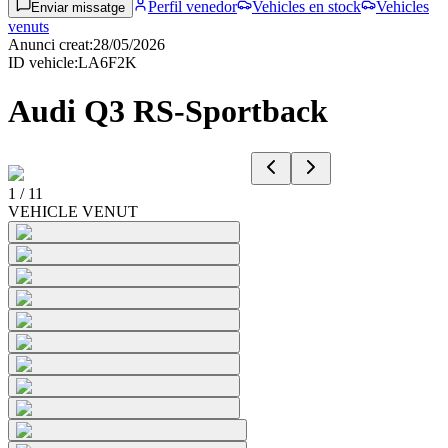
Perfil venedor
Vehicles en stock
Vehicles
Enviar missatge
venuts
Anunci creat
:
28/05/2026
ID vehicle
:
LA6F2K
Audi Q3 RS-Sportback
1
/
11
VEHICLE VENUT