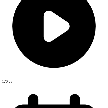
170
cv