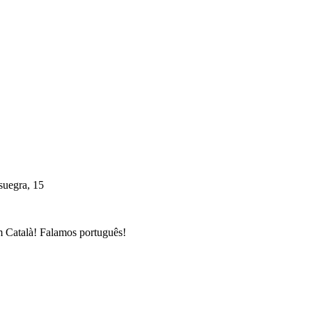
suegra, 15
 Català! Falamos português!