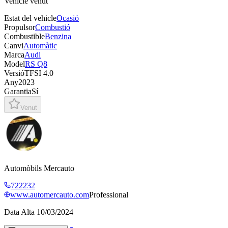
Vehicle venut
Estat del vehicle
Ocasió
Propulsor
Combustió
Combustible
Benzina
Canvi
Automàtic
Marca
Audi
Model
RS Q8
Versió
TFSI 4.0
Any
2023
Garantia
Sí
Venut
Automòbils Mercauto
722232
www.automercauto.com
Professional
Data Alta
10/03/2024