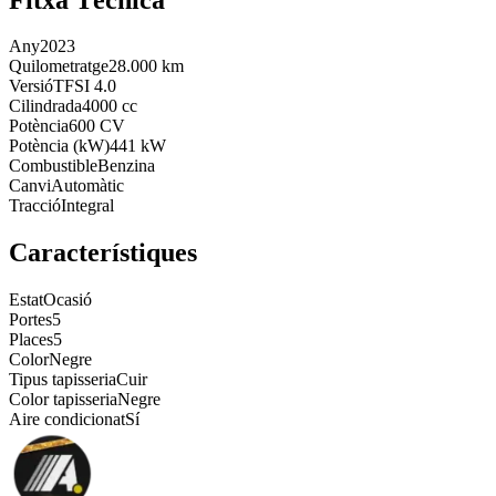
Any
2023
Quilometratge
28.000 km
Versió
TFSI 4.0
Cilindrada
4000 cc
Potència
600 CV
Potència (kW)
441 kW
Combustible
Benzina
Canvi
Automàtic
Tracció
Integral
Característiques
Estat
Ocasió
Portes
5
Places
5
Color
Negre
Tipus tapisseria
Cuir
Color tapisseria
Negre
Aire condicionat
Sí