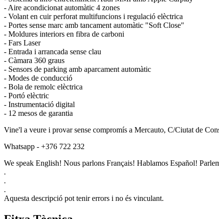
- Aire acondicionat automàtic 4 zones
- Volant en cuir perforat multifuncions i regulació elèctrica
- Portes sense marc amb tancament automàtic "Soft Close"
- Moldures interiors en fibra de carboni
- Fars Laser
- Entrada i arrancada sense clau
- Càmara 360 graus
- Sensors de parking amb aparcament automàtic
- Modes de conducció
- Bola de remolc elèctrica
- Portó elèctric
- Instrumentació digital
- 12 mesos de garantia
Vine'l a veure i provar sense compromís a Mercauto, C/Ciutat de Con
Whatsapp - +376 722 232
We speak English! Nous parlons Français! Hablamos Español! Parlem
.
.
.
Aquesta descripció pot tenir errors i no és vinculant.
Fitxa Tècnica