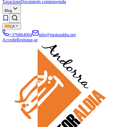
Taxacions
Documents compravenda
Blog
CA
+376864904
info@motoraldia.net
Accedir
Registrar-se