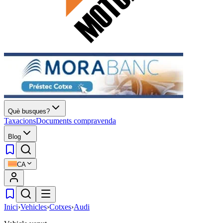
Què busques?
Taxacions
Documents compravenda
Blog
CA
Inici
›
Vehicles
›
Cotxes
›
Audi