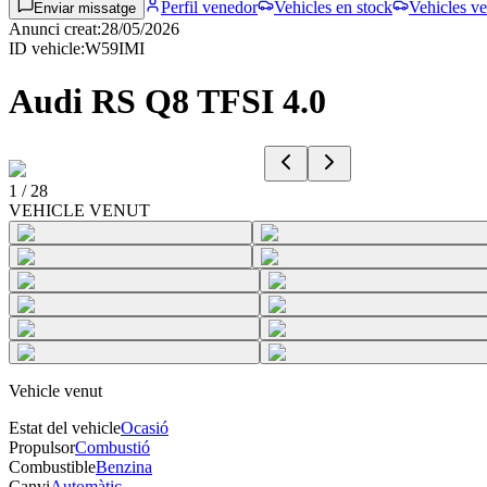
Perfil venedor
Vehicles en stock
Vehicles ve
Enviar missatge
Anunci creat
:
28/05/2026
ID vehicle
:
W59IMI
Audi RS Q8 TFSI 4.0
1
/
28
VEHICLE VENUT
Vehicle venut
Estat del vehicle
Ocasió
Propulsor
Combustió
Combustible
Benzina
Canvi
Automàtic