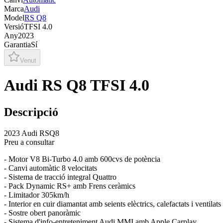
Marca
Audi
Model
RS Q8
Versió
TFSI 4.0
Any
2023
Garantia
Sí
Venut
Audi RS Q8 TFSI 4.0
Descripció
2023 Audi RSQ8
Preu a consultar
- Motor V8 Bi-Turbo 4.0 amb 600cvs de potència
- Canvi automàtic 8 velocitats
- Sistema de tracció integral Quattro
- Pack Dynamic RS+ amb Frens ceràmics
- Limitador 305km/h
- Interior en cuir diamantat amb seients elèctrics, calefactats i ventilats
- Sostre obert panoràmic
- Sistema d'info-entreteniment Audi MMI amb Apple Carplay