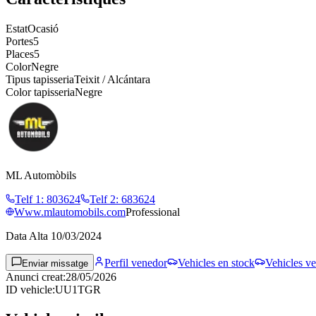
Estat
Ocasió
Portes
5
Places
5
Color
Negre
Tipus tapisseria
Teixit / Alcántara
Color tapisseria
Negre
ML Automòbils
Telf 1
:
803624
Telf 2
:
683624
Www.mlautomobils.com
Professional
Data Alta
10/03/2024
Perfil venedor
Vehicles en stock
Vehicles ve
Enviar missatge
Anunci creat
:
28/05/2026
ID vehicle
:
UU1TGR