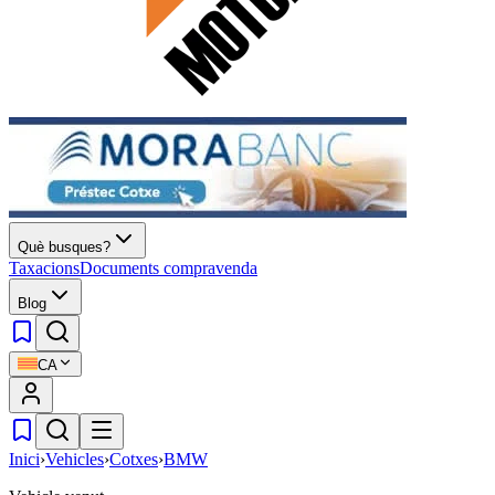
Què busques?
Taxacions
Documents compravenda
Blog
CA
Inici
›
Vehicles
›
Cotxes
›
BMW