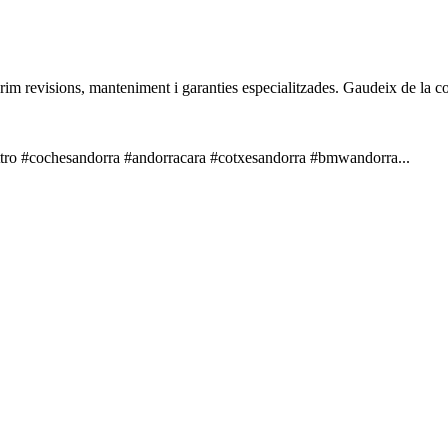
oferim revisions, manteniment i garanties especialitzades. Gaudeix de la 
o #cochesandorra #andorracara #cotxesandorra #bmwandorra...