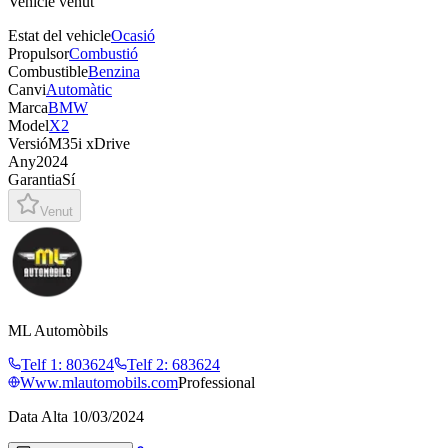
Vehicle venut
Estat del vehicle
Ocasió
Propulsor
Combustió
Combustible
Benzina
Canvi
Automàtic
Marca
BMW
Model
X2
Versió
M35i xDrive
Any
2024
Garantia
Sí
Venut
ML Automòbils
Telf 1
:
803624
Telf 2
:
683624
Www.mlautomobils.com
Professional
Data Alta
10/03/2024