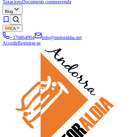
Taxacions
Documents compravenda
Blog
CA
+376864904
info@motoraldia.net
Accedir
Registrar-se