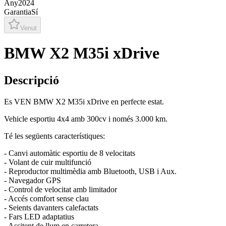
Any
2024
Garantia
Sí
Venut
BMW X2 M35i xDrive
Descripció
Es VEN BMW X2 M35i xDrive en perfecte estat.
Vehicle esportiu 4x4 amb 300cv i només 3.000 km.
Té les següents característiques:
- Canvi automàtic esportiu de 8 velocitats
- Volant de cuir multifunció
- Reproductor multimèdia amb Bluetooth, USB i Aux.
- Navegador GPS
- Control de velocitat amb limitador
- Accés comfort sense clau
- Seients davanters calefactats
- Fars LED adaptatius
- Assitent de llum en carretera