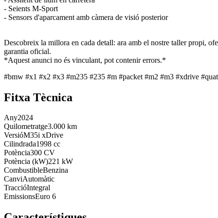
- Seients M-Sport
- Sensors d'aparcament amb càmera de visió posterior
Descobreix la millora en cada detall: ara amb el nostre taller propi, 
garantia oficial.
*Aquest anunci no és vinculant, pot contenir errors.*
#bmw #x1 #x2 #x3 #m235 #235 #m #packet #m2 #m3 #xdrive #quattr
Fitxa Tècnica
Any
2024
Quilometratge
3.000 km
Versió
M35i xDrive
Cilindrada
1998 cc
Potència
300 CV
Potència (kW)
221 kW
Combustible
Benzina
Canvi
Automàtic
Tracció
Integral
Emissions
Euro 6
Característiques