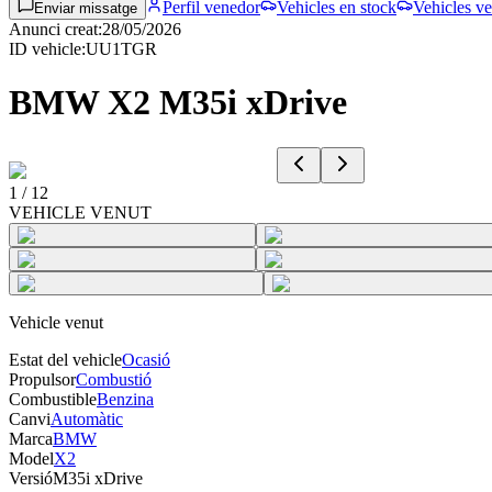
Perfil venedor
Vehicles en stock
Vehicles ve
Enviar missatge
Anunci creat
:
28/05/2026
ID vehicle
:
UU1TGR
BMW X2 M35i xDrive
1
/
12
VEHICLE VENUT
Vehicle venut
Estat del vehicle
Ocasió
Propulsor
Combustió
Combustible
Benzina
Canvi
Automàtic
Marca
BMW
Model
X2
Versió
M35i xDrive