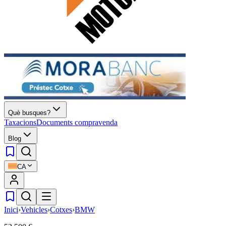
Què busques?
Taxacions
Documents compravenda
Blog
CA
Inici
›
Vehicles
›
Cotxes
›
BMW