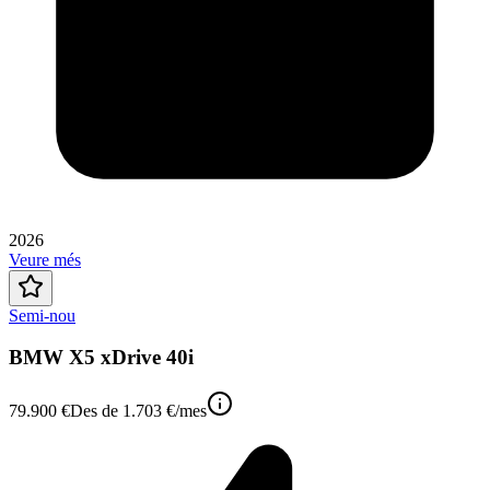
2026
Veure més
Semi-nou
BMW X5 xDrive 40i
79.900 €
Des de
1.703 €
/mes