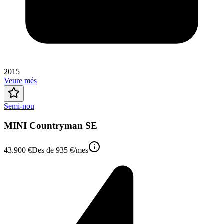
2015
Veure més
Semi-nou
MINI Countryman SE
43.900 €
Des de
935 €
/mes