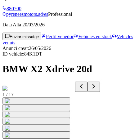
880700
pyreneesmotors.ad/es
Professional
Data Alta
20/03/2026
Perfil venedor
Vehicles en stock
Vehicles
Enviar missatge
venuts
Anunci creat
:
26/05/2026
ID vehicle
:
84K1DT
BMW X2 Xdrive 20d
1
/
17