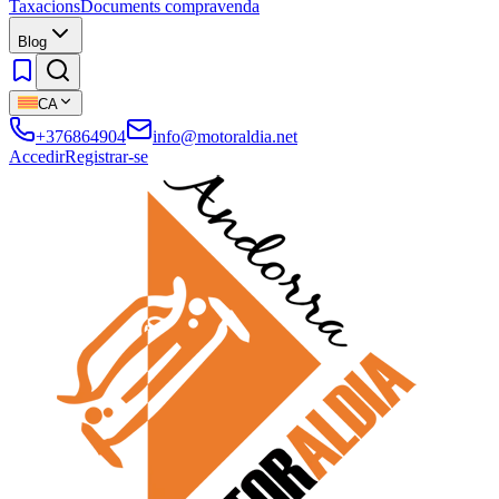
Taxacions
Documents compravenda
Blog
CA
+376864904
info@motoraldia.net
Accedir
Registrar-se