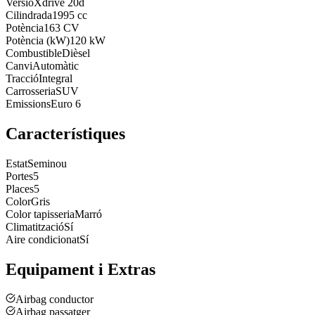
Versió
Xdrive 20d
Cilindrada
1995 cc
Potència
163 CV
Potència (kW)
120 kW
Combustible
Dièsel
Canvi
Automàtic
Tracció
Integral
Carrosseria
SUV
Emissions
Euro 6
Característiques
Estat
Seminou
Portes
5
Places
5
Color
Gris
Color tapisseria
Marró
Climatització
Sí
Aire condicionat
Sí
Equipament i Extras
Airbag conductor
Airbag passatger