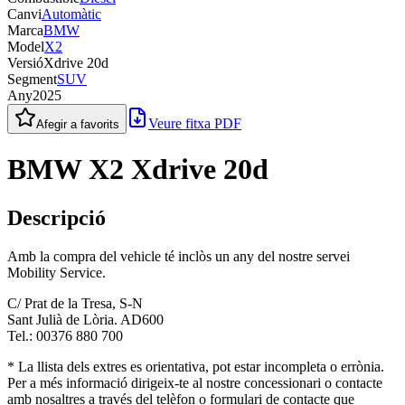
Canvi
Automàtic
Marca
BMW
Model
X2
Versió
Xdrive 20d
Segment
SUV
Any
2025
Veure fitxa PDF
Afegir a favorits
BMW X2 Xdrive 20d
Descripció
Amb la compra del vehicle té inclòs un any del nostre servei
Mobility Service.
C/ Prat de la Tresa, S-N
Sant Julià de Lòria. AD600
Tel.: 00376 880 700
* La llista dels extres es orientativa, pot estar incompleta o errònia.
Per a més informació dirigeix-te al nostre concessionari o contacte
amb nosaltres a través del telèfon o formulari de contacte que