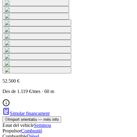
52.500 €
Des de
1.119 €
/mes
·
60
m
Simular finançament
Import orientatiu — més info
Estat del vehicle
Seminou
Propulsor
Combustió
Combustible
Dièsel