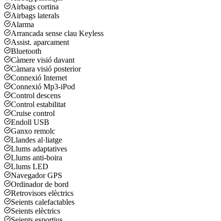
Airbags cortina
Airbags laterals
Alarma
Arrancada sense clau Keyless
Assist. aparcament
Bluetooth
Càmere visió davant
Càmara visió posterior
Connexió Internet
Connexió Mp3-iPod
Control descens
Control estabilitat
Cruise control
Endoll USB
Ganxo remolc
Llandes al·liatge
Llums adaptatives
Llums anti-boira
Llums LED
Navegador GPS
Ordinador de bord
Retrovisors elèctrics
Seients calefactables
Seients elèctrics
Seients esportius