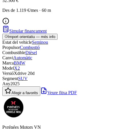
52.500 €
Des de
1.119 €
/mes
·
60
m
Simular finançament
Import orientatiu — més info
Estat del vehicle
Seminou
Propulsor
Combustió
Combustible
Dièsel
Canvi
Automàtic
Marca
BMW
Model
X2
Versió
Xdrive 20d
Segment
SUV
Any
2025
Veure fitxa PDF
Afegir a favorits
Pyrénées Motors VN