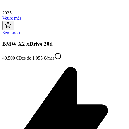
2025
Veure més
Semi-nou
BMW X2 xDrive 20d
49.500 €
Des de
1.055 €
/mes