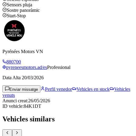
Sensors pluja
Sostre panoràmic
Start-Stop
Pyrénées Motors VN
880700
pyreneesmotors.ad/es
Professional
Data Alta
20/03/2026
Perfil venedor
Vehicles en stock
Vehicles
Enviar missatge
venuts
Anunci creat
:
26/05/2026
ID vehicle
:
84K1DT
Vehicles similars