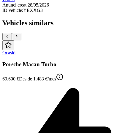
Anunci creat
:
28/05/2026
ID vehicle
:
YEXXG3
Vehicles similars
Ocasió
Porsche Macan Turbo
69.600 €
Des de
1.483 €
/mes