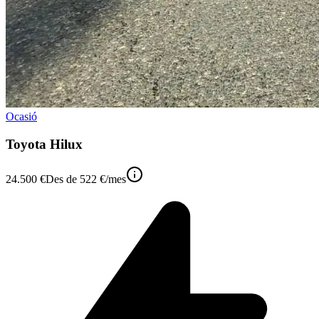
Ocasió
Toyota Hilux
24.500 €
Des de
522 €
/mes