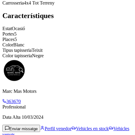
Carrosseria
4x4 Tot Terreny
Característiques
Estat
Ocasió
Portes
5
Places
5
Color
Blanc
Tipus tapisseria
Teixit
Color tapisseria
Negre
Marc Mas Motors
363670
Professional
Data Alta
10/03/2024
Perfil venedor
Vehicles en stock
Vehicles
Enviar missatge
venuts