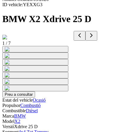
ID vehicle
:
YEXXG3
BMW X2 Xdrive 25 D
1
/
7
Preu a consultar
Estat del vehicle
Ocasió
Propulsor
Combustió
Combustible
Dièsel
Marca
BMW
Model
X2
Versió
Xdrive 25 D
Segment
4x4 Tot Terreny