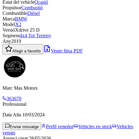
Estat del vehicle
Ocasió
Propulsor
Combustió
Combustible
Dièsel
Marca
BMW
Model
X2
Versió
Xdrive 25 D
Segment
4x4 Tot Terreny
Any
2019
Veure fitxa PDF
Afegir a favorits
Marc Mas Motors
363670
Professional
Data Alta
10/03/2024
Perfil venedor
Vehicles en stock
Vehicles
Enviar missatge
venuts
Anunci creat
:
28/05/2026