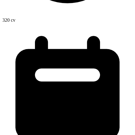
320
cv