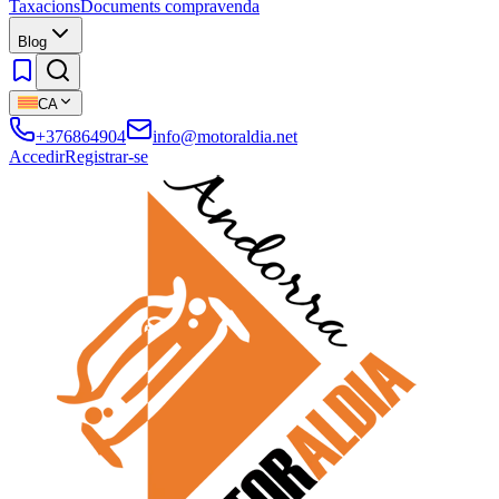
Taxacions
Documents compravenda
Blog
CA
+376864904
info@motoraldia.net
Accedir
Registrar-se