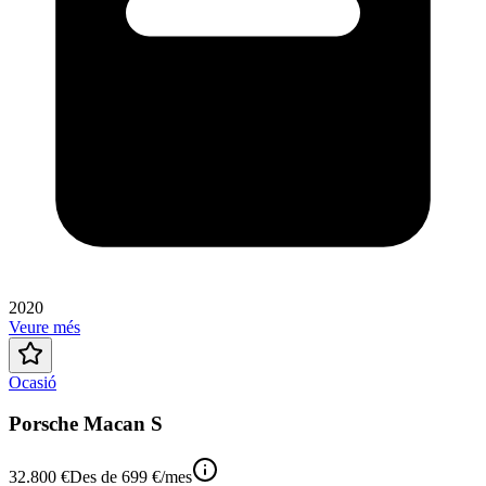
2020
Veure més
Ocasió
Porsche Macan S
32.800 €
Des de
699 €
/mes