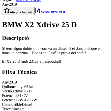
Any
2019
Veure fitxa PDF
Afegir a favorits
BMW X2 Xdrive 25 D
Descripció
Si tens algun dubte amb com va un dièsel, si et donarà el que et
dona un benzina... Doncs aquí està la prova del cotó!!
El X2 25 D amb 231cv et respondrà!!
Fitxa Tècnica
Any
2019
Quilometratge
63 km
Versió
Xdrive 25 D
Potència
231 CV
Potència (kW)
170 kW
Combustible
Dièsel
Tracció
Integral