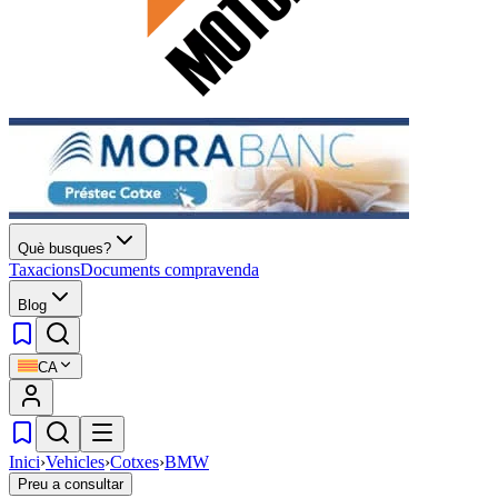
Què busques?
Taxacions
Documents compravenda
Blog
CA
Inici
›
Vehicles
›
Cotxes
›
BMW
Preu a consultar