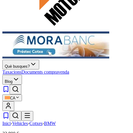
Què busques?
Taxacions
Documents compravenda
Blog
CA
Inici
›
Vehicles
›
Cotxes
›
BMW