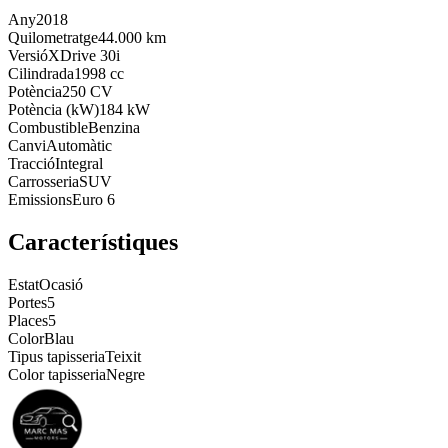
Any
2018
Quilometratge
44.000 km
Versió
XDrive 30i
Cilindrada
1998 cc
Potència
250 CV
Potència (kW)
184 kW
Combustible
Benzina
Canvi
Automàtic
Tracció
Integral
Carrosseria
SUV
Emissions
Euro 6
Característiques
Estat
Ocasió
Portes
5
Places
5
Color
Blau
Tipus tapisseria
Teixit
Color tapisseria
Negre