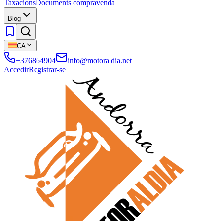
Taxacions
Documents compravenda
Blog
CA
+376864904
info@motoraldia.net
Accedir
Registrar-se