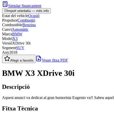
Simular finançament
Import orientatiu — més info
Estat del vehicle
Ocasió
Propulsor
Combustió
Combustible
Benzina
Canvi
Automàtic
Marca
BMW
Model
X3
Versió
XDrive 30i
Segment
SUV
Any
2018
Veure fitxa PDF
Afegir a favorits
BMW X3 XDrive 30i
Descripció
Aquest anunci va dedicat al gran humorista Eugenio va!! Sabeu aquell
Fitxa Tècnica