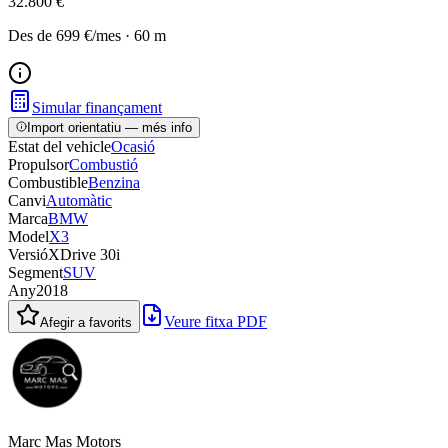
32.800 €
Des de
699 €
/mes
·
60
m
Simular finançament
Import orientatiu — més info
Estat del vehicle
Ocasió
Propulsor
Combustió
Combustible
Benzina
Canvi
Automàtic
Marca
BMW
Model
X3
Versió
XDrive 30i
Segment
SUV
Any
2018
Veure fitxa PDF
Afegir a favorits
Marc Mas Motors