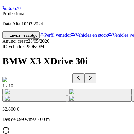
363670
Professional
Data Alta
10/03/2024
Perfil venedor
Vehicles en stock
Vehicles ve
Enviar missatge
Anunci creat
:
28/05/2026
ID vehicle
:
G9OKOM
BMW X3 XDrive 30i
1
/
10
32.800 €
Des de
699 €
/mes
·
60
m