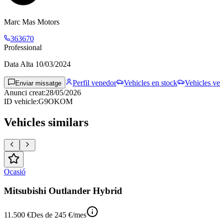
Marc Mas Motors
363670
Professional
Data Alta
10/03/2024
Perfil venedor
Vehicles en stock
Vehicles ve
Enviar missatge
Anunci creat
:
28/05/2026
ID vehicle
:
G9OKOM
Vehicles similars
Ocasió
Mitsubishi Outlander Hybrid
11.500 €
Des de
245 €
/mes