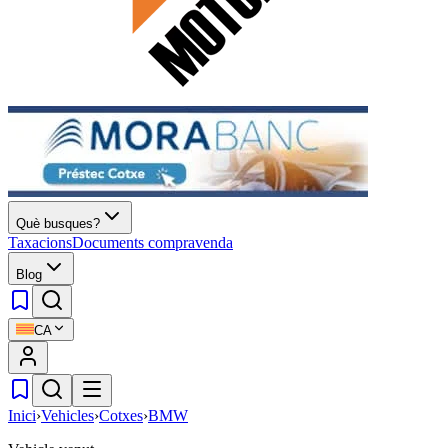
Què busques?
Taxacions
Documents compravenda
Blog
CA
Inici
›
Vehicles
›
Cotxes
›
BMW