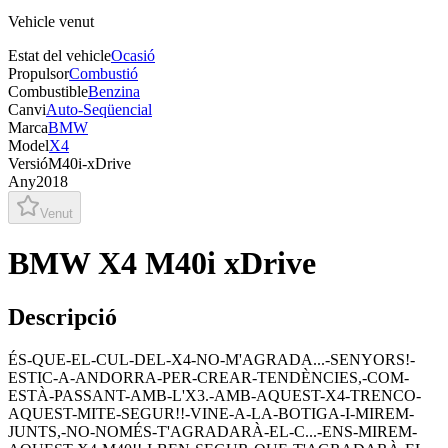
Vehicle venut
Estat del vehicle
Ocasió
Propulsor
Combustió
Combustible
Benzina
Canvi
Auto-Seqüencial
Marca
BMW
Model
X4
Versió
M40i-xDrive
Any
2018
Venut
BMW X4 M40i xDrive
Descripció
ÉS-QUE-EL-CUL-DEL-X4-NO-M'AGRADA...-SENYORS!-
ESTIC-A-ANDORRA-PER-CREAR-TENDÈNCIES,-COM-
ESTÀ-PASSANT-AMB-L'X3.-AMB-AQUEST-X4-TRENCO-
AQUEST-MITE-SEGUR!!-VINE-A-LA-BOTIGA-I-MIREM-
JUNTS,-NO-NOMÉS-T'AGRADARÀ-EL-C...-ENS-MIREM-