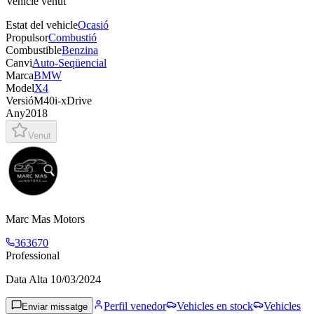
Vehicle venut
Estat del vehicle
Ocasió
Propulsor
Combustió
Combustible
Benzina
Canvi
Auto-Seqüencial
Marca
BMW
Model
X4
Versió
M40i-xDrive
Any
2018
Venut
Marc Mas Motors
363670
Professional
Data Alta
10/03/2024
Perfil venedor
Vehicles en stock
Vehicles
Enviar missatge