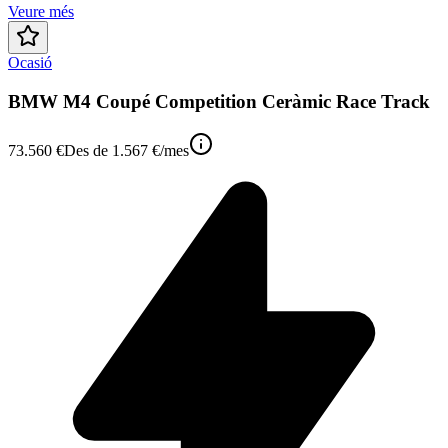
Veure més
Ocasió
BMW M4 Coupé Competition Ceràmic Race Track
73.560 €
Des de
1.567 €
/mes