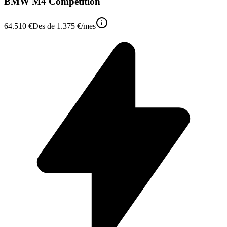
BMW M4 Competition
64.510 €
Des de
1.375 €
/mes