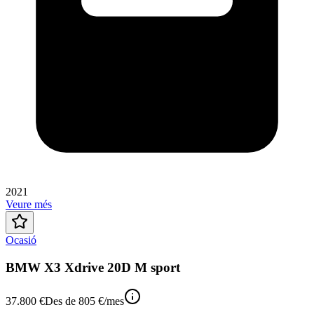
2021
Veure més
Ocasió
BMW X3 Xdrive 20D M sport
37.800 €
Des de
805 €
/mes