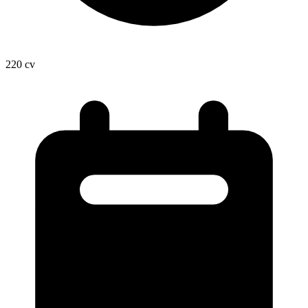
220
cv