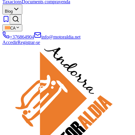
Taxacions
Documents compravenda
Blog
CA
+376864904
info@motoraldia.net
Accedir
Registrar-se