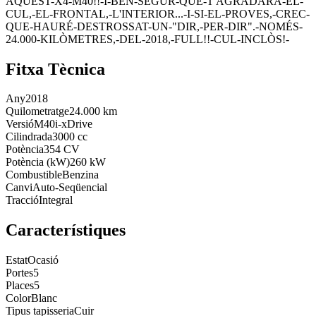
AQUEST-X4-M40!!-I-BEN-SEGUR-QUE-T'AGRADARÀ-EL-
CUL,-EL-FRONTAL,-L'INTERIOR...-I-SI-EL-PROVES,-CREC-
QUE-HAURÉ-DESTROSSAT-UN-"DIR,-PER-DIR".-NOMÉS-
24.000-KILÒMETRES,-DEL-2018,-FULL!!-CUL-INCLÒS!-
Fitxa Tècnica
Any
2018
Quilometratge
24.000 km
Versió
M40i-xDrive
Cilindrada
3000 cc
Potència
354 CV
Potència (kW)
260 kW
Combustible
Benzina
Canvi
Auto-Seqüencial
Tracció
Integral
Característiques
Estat
Ocasió
Portes
5
Places
5
Color
Blanc
Tipus tapisseria
Cuir