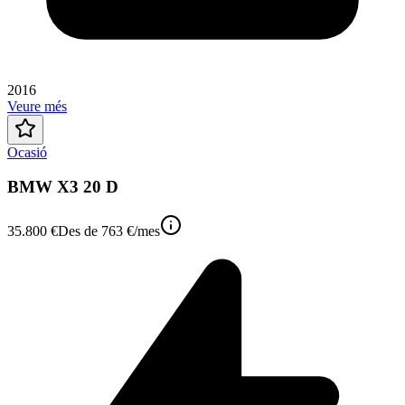
2016
Veure més
Ocasió
BMW X3 20 D
35.800 €
Des de
763 €
/mes