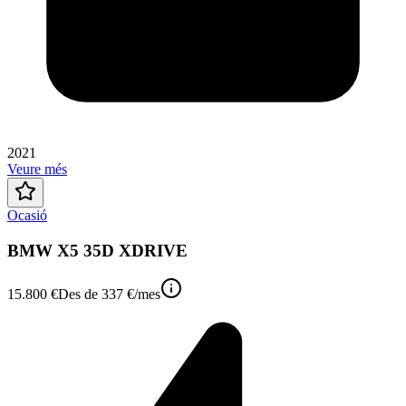
2021
Veure més
Ocasió
BMW X5 35D XDRIVE
15.800 €
Des de
337 €
/mes