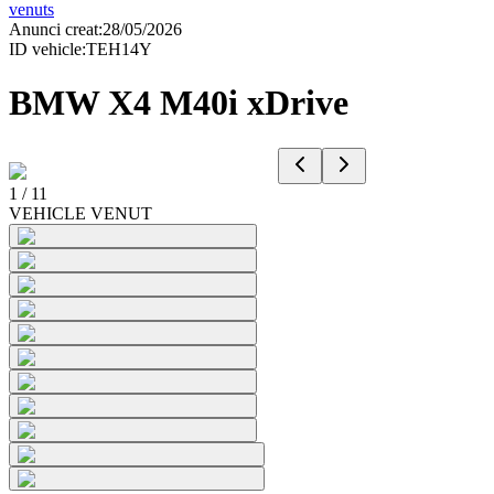
venuts
Anunci creat
:
28/05/2026
ID vehicle
:
TEH14Y
BMW X4 M40i xDrive
1
/
11
VEHICLE VENUT