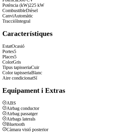
Potència (kW)
225 kW
Combustible
Dièsel
Canvi
Automàtic
Tracció
Integral
Característiques
Estat
Ocasió
Portes
5
Places
5
Color
Gris
Tipus tapisseria
Cuir
Color tapisseria
Blanc
Aire condicionat
Sí
Equipament i Extras
ABS
Airbag conductor
Airbag passatger
Airbags laterals
Bluetooth
Càmara visió posterior