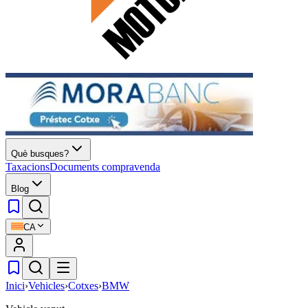
Què busques?
Taxacions
Documents compravenda
Blog
CA
Inici
›
Vehicles
›
Cotxes
›
BMW