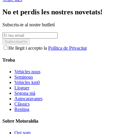
No et perdis les nostres novetats!
Subscriu-te al nostre butlletí
Subscriure'm
He llegit i accepto la
Política de Privacitat
Troba
Vehicles nous
Seminous
Vehicles km0
Lloguer
Segona mà
Autocaravanes
Clàssics
Renting
Sobre Motoraldia
Qui som