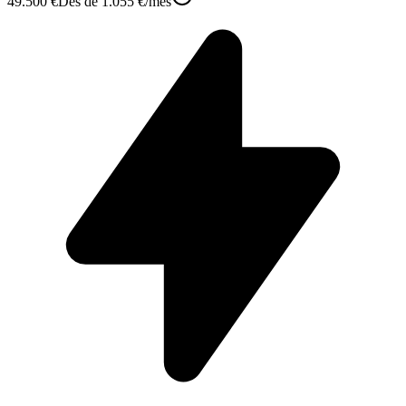
49.500 €
Des de
1.055 €
/mes