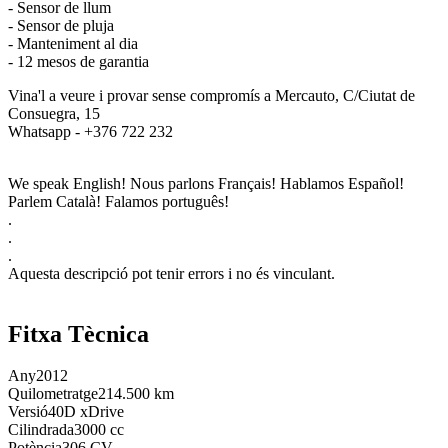
- Sensor de llum
- Sensor de pluja
- Manteniment al dia
- 12 mesos de garantia
Vina'l a veure i provar sense compromís a Mercauto, C/Ciutat de
Consuegra, 15
Whatsapp - +376 722 232
We speak English! Nous parlons Français! Hablamos Español!
Parlem Català! Falamos português!
.
.
.
Aquesta descripció pot tenir errors i no és vinculant.
Fitxa Tècnica
Any
2012
Quilometratge
214.500 km
Versió
40D xDrive
Cilindrada
3000 cc
Potència
306 CV