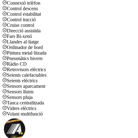
Connexió telèfon
Control descens
Control estabilitat
Control tracció
Cruise control
Direcció assistida
Fars Bi-xenó
Llandes al·liatge
Ordinador de bord
Pintura metal·litzada
Pneumàtics hivern
Ràdio CD
Retrovisors elèctrics
Seients calefactables
Seients elèctrics
Sensors aparcament
Sensors llums
Sensors pluja
Tanca centralitzada
Vidres elèctrics
Volant multifunció