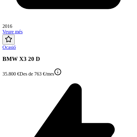
2016
Veure més
Ocasió
BMW X3 20 D
35.800 €
Des de
763 €
/mes