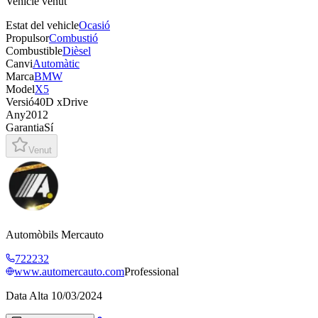
Vehicle venut
Estat del vehicle
Ocasió
Propulsor
Combustió
Combustible
Dièsel
Canvi
Automàtic
Marca
BMW
Model
X5
Versió
40D xDrive
Any
2012
Garantia
Sí
Venut
Automòbils Mercauto
722232
www.automercauto.com
Professional
Data Alta
10/03/2024