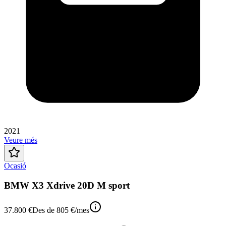
2021
Veure més
Ocasió
BMW X3 Xdrive 20D M sport
37.800 €
Des de
805 €
/mes