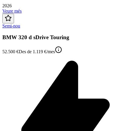
2026
Veure més
Semi-nou
BMW 320 d sDrive Touring
52.500 €
Des de
1.119 €
/mes