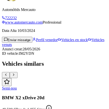
Automòbils Mercauto
722232
www.automercauto.com
Professional
Data Alta
10/03/2024
Perfil venedor
Vehicles en stock
Vehicles
Enviar missatge
venuts
Anunci creat
:
28/05/2026
ID vehicle
:
IM2YDN
Vehicles similars
Semi-nou
BMW X2 xDrive 20d