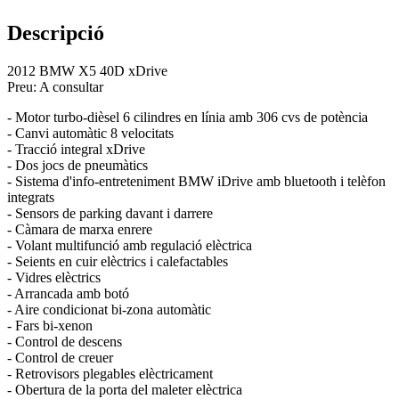
Descripció
2012 BMW X5 40D xDrive
Preu: A consultar
- Motor turbo-dièsel 6 cilindres en línia amb 306 cvs de potència
- Canvi automàtic 8 velocitats
- Tracció integral xDrive
- Dos jocs de pneumàtics
- Sistema d'info-entreteniment BMW iDrive amb bluetooth i telèfon
integrats
- Sensors de parking davant i darrere
- Càmara de marxa enrere
- Volant multifunció amb regulació elèctrica
- Seients en cuir elèctrics i calefactables
- Vidres elèctrics
- Arrancada amb botó
- Aire condicionat bi-zona automàtic
- Fars bi-xenon
- Control de descens
- Control de creuer
- Retrovisors plegables elèctricament
- Obertura de la porta del maleter elèctrica