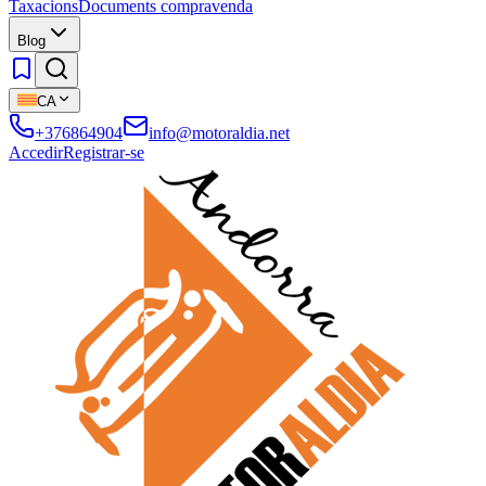
Taxacions
Documents compravenda
Blog
CA
+376864904
info@motoraldia.net
Accedir
Registrar-se