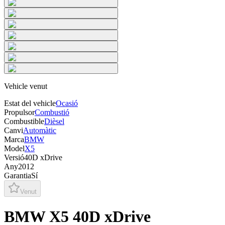
Vehicle venut
Estat del vehicle
Ocasió
Propulsor
Combustió
Combustible
Dièsel
Canvi
Automàtic
Marca
BMW
Model
X5
Versió
40D xDrive
Any
2012
Garantia
Sí
Venut
BMW X5 40D xDrive