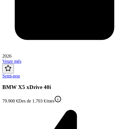
2026
Veure més
Semi-nou
BMW X5 xDrive 40i
79.900 €
Des de
1.703 €
/mes