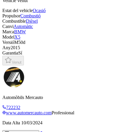
Vehicle venut
Estat del vehicle
Ocasió
Propulsor
Combustió
Combustible
Dièsel
Canvi
Automàtic
Marca
BMW
Model
X5
Versió
M50d
Any
2015
Garantia
Sí
Venut
Automòbils Mercauto
722232
www.automercauto.com
Professional
Data Alta
10/03/2024