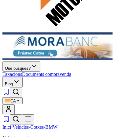
Què busques?
Taxacions
Documents compravenda
Blog
CA
Inici
›
Vehicles
›
Cotxes
›
BMW