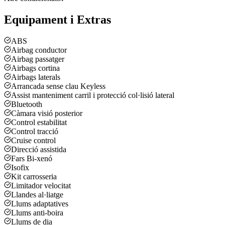
Equipament i Extras
ABS
Airbag conductor
Airbag passatger
Airbags cortina
Airbags laterals
Arrancada sense clau Keyless
Assist manteniment carril i protecció col·lisió lateral
Bluetooth
Càmara visió posterior
Control estabilitat
Control tracció
Cruise control
Direcció assistida
Fars Bi-xenó
Isofix
Kit carrosseria
Limitador velocitat
Llandes al·liatge
Llums adaptatives
Llums anti-boira
Llums de dia