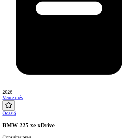
2026
Veure més
Ocasió
BMW 225 xe-xDrive
Consultar preu