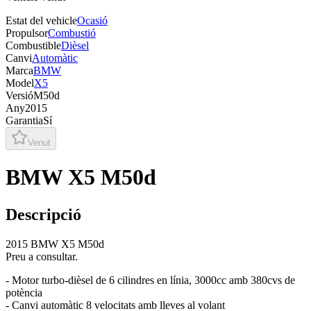
Estat del vehicle
Ocasió
Propulsor
Combustió
Combustible
Dièsel
Canvi
Automàtic
Marca
BMW
Model
X5
Versió
M50d
Any
2015
Garantia
Sí
Venut
BMW X5 M50d
Descripció
2015 BMW X5 M50d
Preu a consultar.
- Motor turbo-dièsel de 6 cilindres en línia, 3000cc amb 380cvs de
potència
- Canvi automàtic 8 velocitats amb lleves al volant