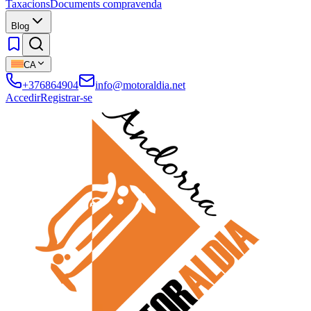
Taxacions
Documents compravenda
Blog
CA
+376864904
info@motoraldia.net
Accedir
Registrar-se