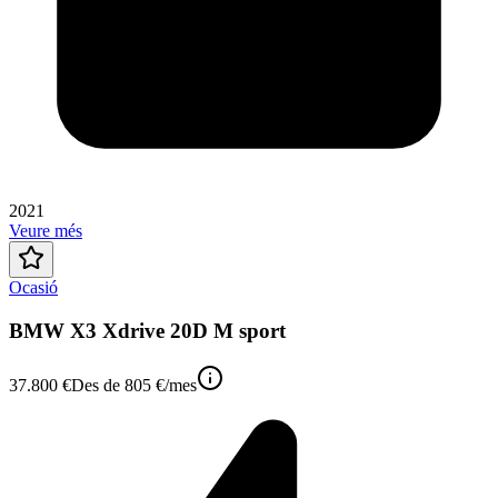
2021
Veure més
Ocasió
BMW X3 Xdrive 20D M sport
37.800 €
Des de
805 €
/mes