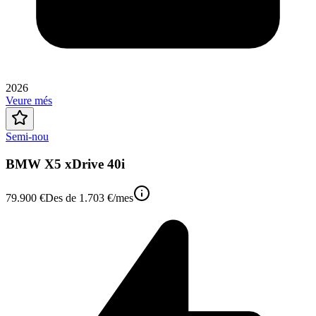
2026
Veure més
Semi-nou
BMW X5 xDrive 40i
79.900 €
Des de
1.703 €
/mes