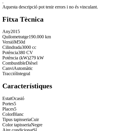
.
Aquesta descripció pot tenir errors i no és vinculant.
Fitxa Tècnica
Any
2015
Quilometratge
190.000 km
Versió
M50d
Cilindrada
3000 cc
Potència
380 CV
Potència (kW)
279 kW
Combustible
Dièsel
Canvi
Automàtic
Tracció
Integral
Característiques
Estat
Ocasió
Portes
5
Places
5
Color
Blanc
Tipus tapisseria
Cuir
Color tapisseria
Negre
Aire condicionat
Sí