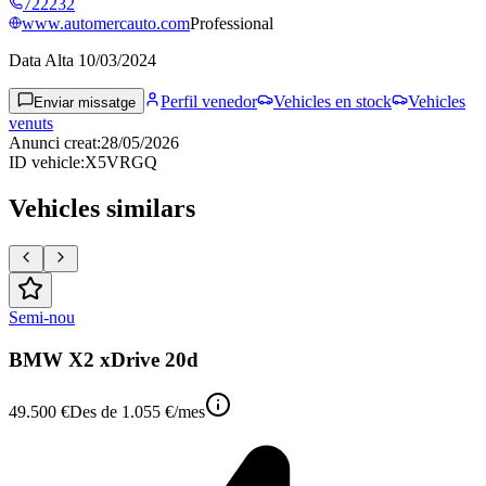
722232
www.automercauto.com
Professional
Data Alta
10/03/2024
Perfil venedor
Vehicles en stock
Vehicles
Enviar missatge
venuts
Anunci creat
:
28/05/2026
ID vehicle
:
X5VRGQ
Vehicles similars
Semi-nou
BMW X2 xDrive 20d
49.500 €
Des de
1.055 €
/mes