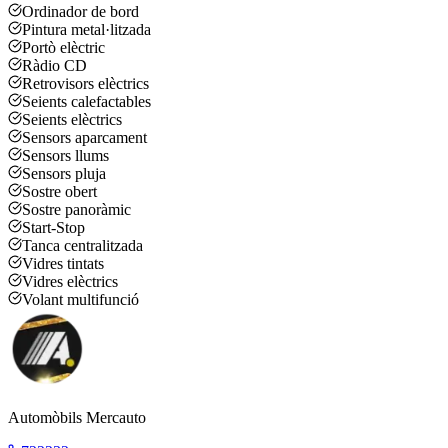
Ordinador de bord
Pintura metal·litzada
Portò elèctric
Ràdio CD
Retrovisors elèctrics
Seients calefactables
Seients elèctrics
Sensors aparcament
Sensors llums
Sensors pluja
Sostre obert
Sostre panoràmic
Start-Stop
Tanca centralitzada
Vidres tintats
Vidres elèctrics
Volant multifunció
Automòbils Mercauto