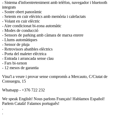
- Sistema d'infoentreteniment amb telèfon, navegador i bluetooth
integrats
- Sostre obert panoràmic
- Seients en cuir elèctrics amb memòria i calefactats
- Volant en cuir elèctric
- Aire condicionat bi-zona automàtic
- Modes de conducció
- Sensors de parking amb càmara de marxa enrere
- Llums automàtiques
- Sensor de pluja
- Retrovisors abatibles elèctrics
- Porta del maleter elèctrica
- Entrada i arrancada sense clau
- Fars bi-xenon
- 12 mesos de garantia
Vina'l a veure i provar sense compromís a Mercauto, C/Ciutat de
Consuegra, 15
Whatsapp - +376 722 232
We speak English! Nous parlons Français! Hablamos Español!
Parlem Català! Falamos português!
.
.