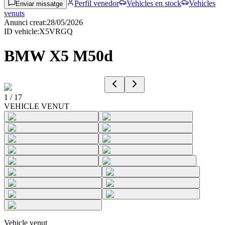
Perfil venedor
Vehicles en stock
Vehicles
Enviar missatge
venuts
Anunci creat
:
28/05/2026
ID vehicle
:
X5VRGQ
BMW X5 M50d
1
/
17
VEHICLE VENUT
Vehicle venut