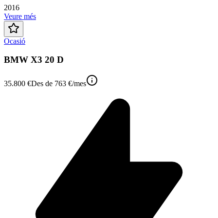
2016
Veure més
Ocasió
BMW X3 20 D
35.800 €
Des de
763 €
/mes