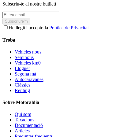
Subscriu-te al nostre butlletí
Subscriure'm
He llegit i accepto la
Política de Privacitat
Troba
Vehicles nous
Seminous
Vehicles km0
Lloguer
Segona mà
Autocaravanes
Clàssics
Renting
Sobre Motoraldia
Qui som
Taxacions
Documentació
Articles
Preguntes freqüents