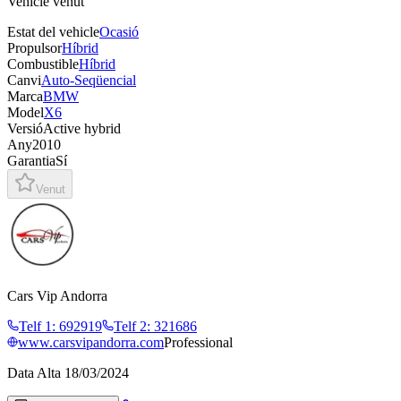
Vehicle venut
Estat del vehicle
Ocasió
Propulsor
Híbrid
Combustible
Híbrid
Canvi
Auto-Seqüencial
Marca
BMW
Model
X6
Versió
Active hybrid
Any
2010
Garantia
Sí
Venut
Cars Vip Andorra
Telf 1
:
692919
Telf 2
:
321686
www.carsvipandorra.com
Professional
Data Alta
18/03/2024