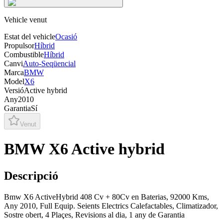
Vehicle venut
Estat del vehicle
Ocasió
Propulsor
Híbrid
Combustible
Híbrid
Canvi
Auto-Seqüencial
Marca
BMW
Model
X6
Versió
Active hybrid
Any
2010
Garantia
Sí
Venut
BMW X6 Active hybrid
Descripció
Bmw X6 ActiveHybrid 408 Cv + 80Cv en Baterias, 92000 Kms,
Any 2010, Full Equip. Seients Electrics Calefactables, Climatizador,
Sostre obert, 4 Plaçes, Revisions al dia, 1 any de Garantia