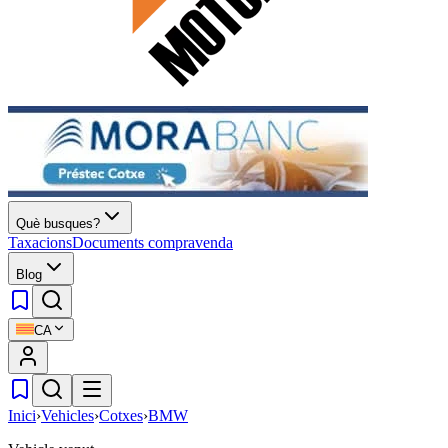
Què busques?
Taxacions
Documents compravenda
Blog
CA
Inici
›
Vehicles
›
Cotxes
›
BMW