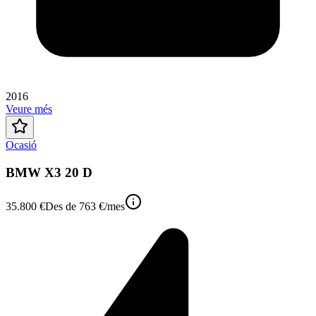
2016
Veure més
Ocasió
BMW X3 20 D
35.800 €
Des de
763 €
/mes