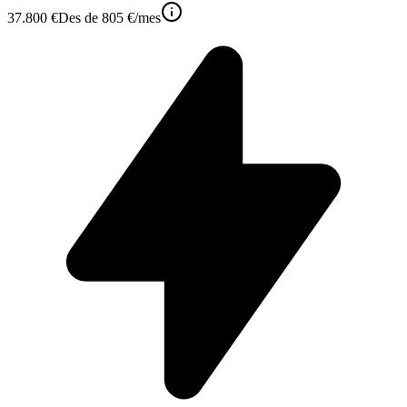
37.800 €
Des de
805 €
/mes