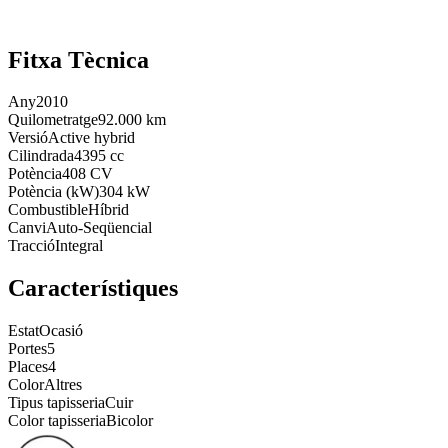
Fitxa Tècnica
Any
2010
Quilometratge
92.000 km
Versió
Active hybrid
Cilindrada
4395 cc
Potència
408 CV
Potència (kW)
304 kW
Combustible
Híbrid
Canvi
Auto-Seqüencial
Tracció
Integral
Característiques
Estat
Ocasió
Portes
5
Places
4
Color
Altres
Tipus tapisseria
Cuir
Color tapisseria
Bicolor