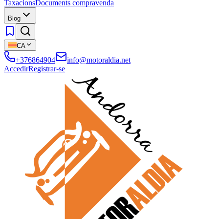
Taxacions
Documents compravenda
Blog
CA
+376864904
info@motoraldia.net
Accedir
Registrar-se