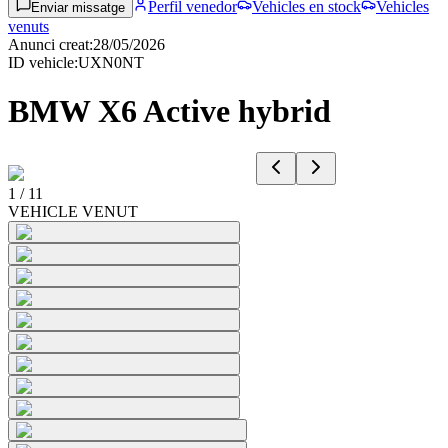
Perfil venedor
Vehicles en stock
Vehicles
Enviar missatge
venuts
Anunci creat
:
28/05/2026
ID vehicle
:
UXN0NT
BMW X6 Active hybrid
1
/
11
VEHICLE VENUT