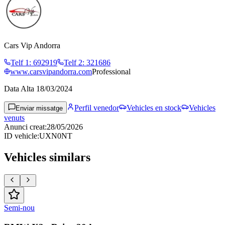
Cars Vip Andorra
Telf 1
:
692919
Telf 2
:
321686
www.carsvipandorra.com
Professional
Data Alta
18/03/2024
Perfil venedor
Vehicles en stock
Vehicles
Enviar missatge
venuts
Anunci creat
:
28/05/2026
ID vehicle
:
UXN0NT
Vehicles similars
Semi-nou