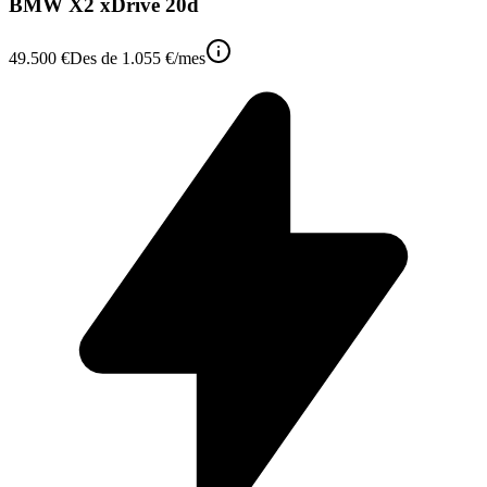
BMW X2 xDrive 20d
49.500 €
Des de
1.055 €
/mes