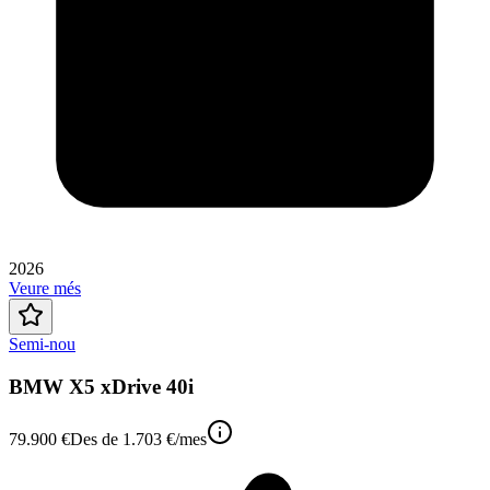
2026
Veure més
Semi-nou
BMW X5 xDrive 40i
79.900 €
Des de
1.703 €
/mes