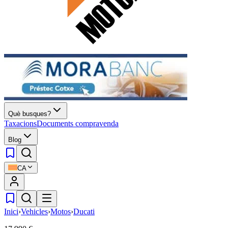
Què busques?
Taxacions
Documents compravenda
Blog
CA
Inici
›
Vehicles
›
Motos
›
Ducati