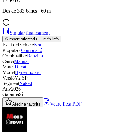
17.990 €
Des de
383 €
/mes
·
60
m
Simular finançament
Import orientatiu — més info
Estat del vehicle
Nou
Propulsor
Combustió
Combustible
Benzina
Canvi
Manual
Marca
Ducati
Model
Hypermotard
Versió
V2 SP
Segment
Naked
Any
2026
Garantia
Sí
Veure fitxa PDF
Afegir a favorits