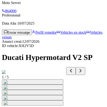
Moto Servei
864000
Professional
Data Alta
10/07/2025
Perfil venedor
Vehicles en stock
Vehicles
Enviar missatge
venuts
Anunci creat
:
12/07/2026
ID vehicle
:
XH2V5D
Ducati Hypermotard V2 SP
1
/
5