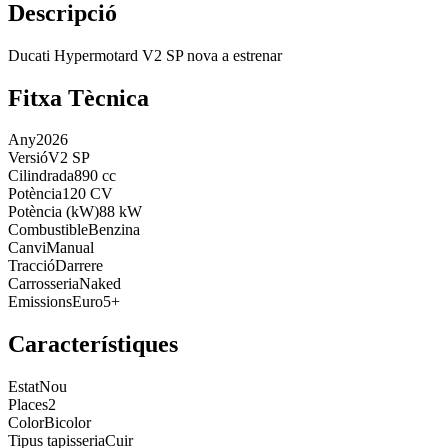
Descripció
Ducati Hypermotard V2 SP nova a estrenar
Fitxa Tècnica
Any
2026
Versió
V2 SP
Cilindrada
890 cc
Potència
120 CV
Potència (kW)
88 kW
Combustible
Benzina
Canvi
Manual
Tracció
Darrere
Carrosseria
Naked
Emissions
Euro5+
Característiques
Estat
Nou
Places
2
Color
Bicolor
Tipus tapisseria
Cuir