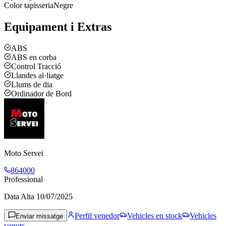
Color tapisseria
Negre
Equipament i Extras
ABS
ABS en corba
Control Tracció
Llandes al·liatge
Llums de dia
Ordinador de Bord
Moto Servei
864000
Professional
Data Alta
10/07/2025
Perfil venedor
Vehicles en stock
Vehicles
Enviar missatge
venuts