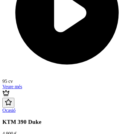
95
cv
Veure més
Ocasió
KTM 390 Duke
4.900 €