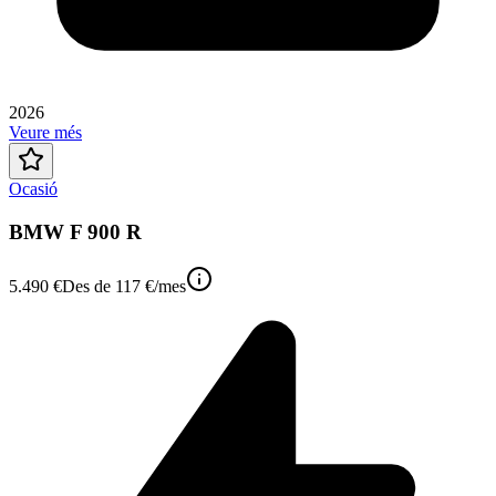
2026
Veure més
Ocasió
BMW F 900 R
5.490 €
Des de
117 €
/mes