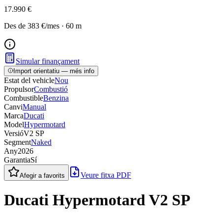
17.990 €
Des de
383 €
/mes
·
60
m
Simular finançament
Import orientatiu — més info
Estat del vehicle
Nou
Propulsor
Combustió
Combustible
Benzina
Canvi
Manual
Marca
Ducati
Model
Hypermotard
Versió
V2 SP
Segment
Naked
Any
2026
Garantia
Sí
Veure fitxa PDF
Afegir a favorits
Ducati Hypermotard V2 SP