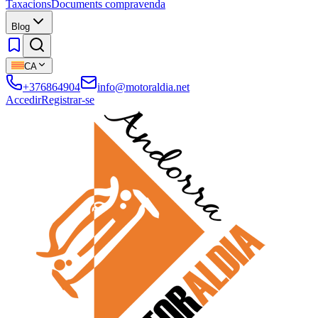
Taxacions
Documents compravenda
Blog
CA
+376864904
info@motoraldia.net
Accedir
Registrar-se