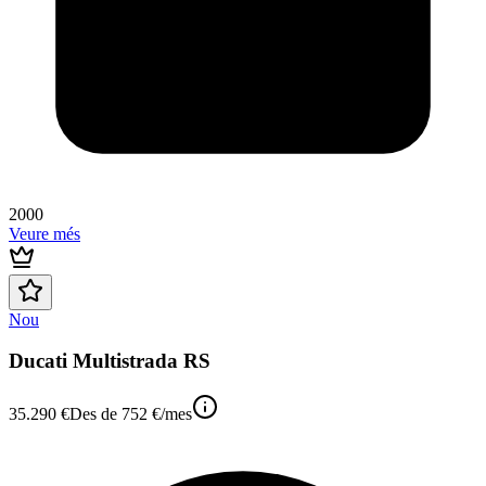
2000
Veure més
Nou
Ducati Multistrada RS
35.290 €
Des de
752 €
/mes