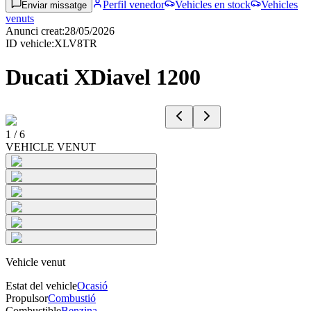
Perfil venedor
Vehicles en stock
Vehicles
Enviar missatge
venuts
Anunci creat
:
28/05/2026
ID vehicle
:
XLV8TR
Ducati XDiavel 1200
1
/
6
VEHICLE VENUT
Vehicle venut
Estat del vehicle
Ocasió
Propulsor
Combustió
Combustible
Benzina