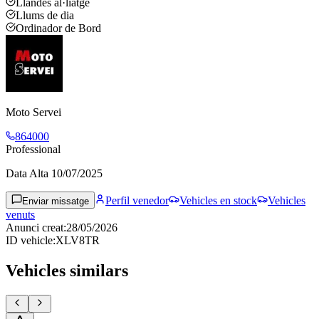
Llandes al·liatge
Llums de dia
Ordinador de Bord
Moto Servei
864000
Professional
Data Alta
10/07/2025
Perfil venedor
Vehicles en stock
Vehicles
Enviar missatge
venuts
Anunci creat
:
28/05/2026
ID vehicle
:
XLV8TR
Vehicles similars