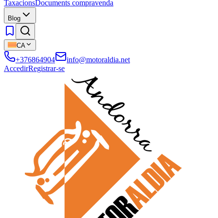
Taxacions
Documents compravenda
Blog
CA
+376864904
info@motoraldia.net
Accedir
Registrar-se