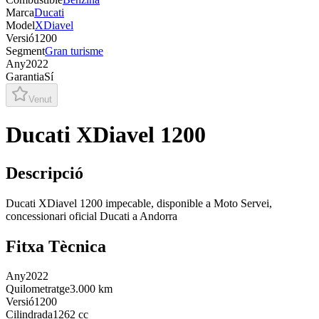
Marca
Ducati
Model
XDiavel
Versió
1200
Segment
Gran turisme
Any
2022
Garantia
Sí
Venut
Ducati XDiavel 1200
Descripció
Ducati XDiavel 1200 impecable, disponible a Moto Servei,
concessionari oficial Ducati a Andorra
Fitxa Tècnica
Any
2022
Quilometratge
3.000 km
Versió
1200
Cilindrada
1262 cc