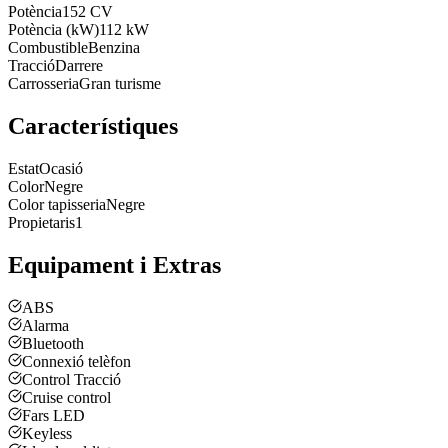
Potència
152 CV
Potència (kW)
112 kW
Combustible
Benzina
Tracció
Darrere
Carrosseria
Gran turisme
Característiques
Estat
Ocasió
Color
Negre
Color tapisseria
Negre
Propietaris
1
Equipament i Extras
ABS
Alarma
Bluetooth
Connexió telèfon
Control Tracció
Cruise control
Fars LED
Keyless