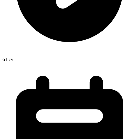
61
cv