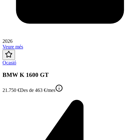
2026
Veure més
Ocasió
BMW K 1600 GT
21.750 €
Des de
463 €
/mes