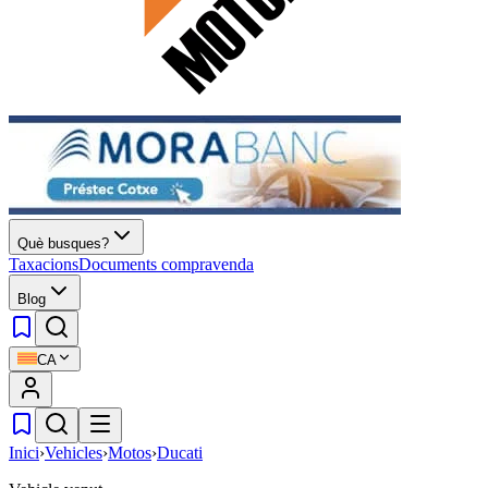
Què busques?
Taxacions
Documents compravenda
Blog
CA
Inici
›
Vehicles
›
Motos
›
Ducati