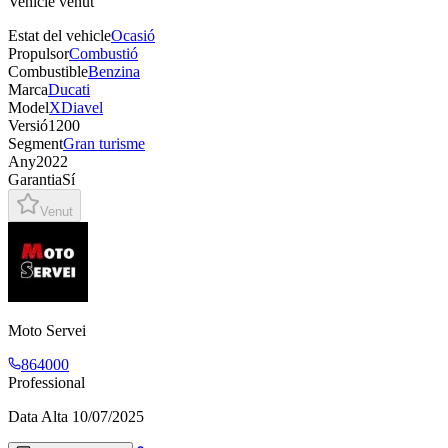
Vehicle venut
Estat del vehicle
Ocasió
Propulsor
Combustió
Combustible
Benzina
Marca
Ducati
Model
XDiavel
Versió
1200
Segment
Gran turisme
Any
2022
Garantia
Sí
Venut
Moto Servei
864000
Professional
Data Alta
10/07/2025