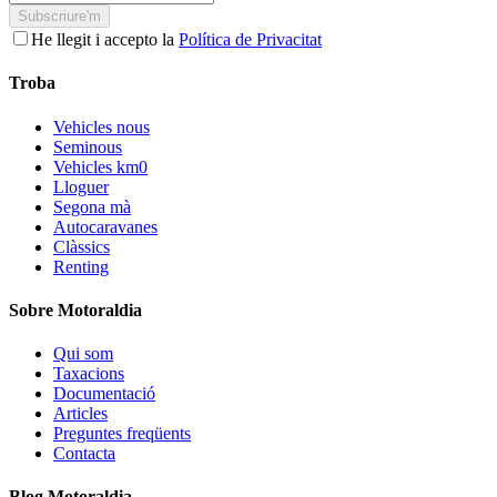
Subscriure'm
He llegit i accepto la
Política de Privacitat
Troba
Vehicles nous
Seminous
Vehicles km0
Lloguer
Segona mà
Autocaravanes
Clàssics
Renting
Sobre Motoraldia
Qui som
Taxacions
Documentació
Articles
Preguntes freqüents
Contacta
Blog Motoraldia