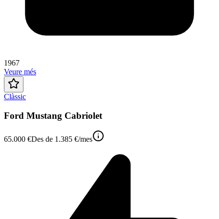
1967
Veure més
Clàssic
Ford Mustang Cabriolet
65.000 €
Des de
1.385 €
/mes