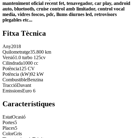
manteniment oficial recent fet, tenavegador, car play, android
auto, bluetooth, cruise control amb limitador, control vocal
media, vidres foscos, pdc, llums diurnes led, retrovisors
plegables etc...
Fitxa Tècnica
Any
2018
Quilometratge
35.800 km
Versió
1.0 turbo 125cv
Cilindrada
1000 cc
Potència
125 CV
Potència (kW)
92 kW
Combustible
Benzina
Tracció
Davant
Emissions
Euro 6
Característiques
Estat
Ocasió
Portes
5
Places
5
Color
Gris