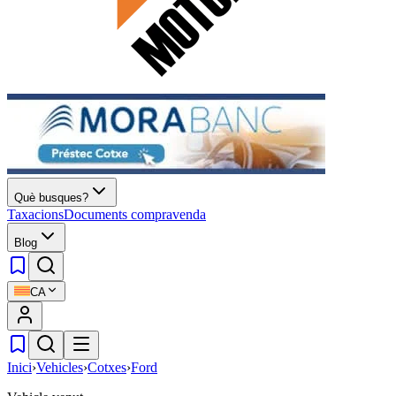
Què busques?
Taxacions
Documents compravenda
Blog
CA
Inici
›
Vehicles
›
Cotxes
›
Ford