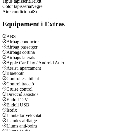
Tipus tapisseria
Teixit
Color tapisseria
Negre
Aire condicionat
Sí
Equipament i Extras
ABS
Airbag conductor
Airbag passatger
Airbags cortina
Airbags laterals
Apple Car Play / Android Auto
Assist. aparcament
Bluetooth
Control estabilitat
Control tracció
Cruise control
Direcció assistida
Endoll 12V
Endoll USB
Isofix
Limitador velocitat
Llandes al·liatge
Llums anti-boira