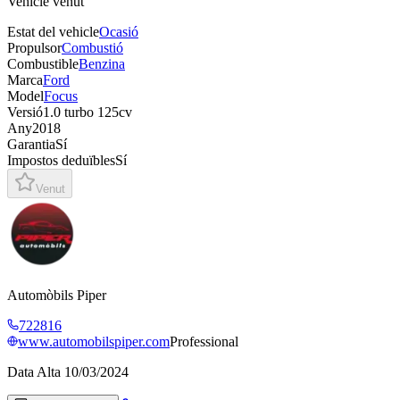
Vehicle venut
Estat del vehicle
Ocasió
Propulsor
Combustió
Combustible
Benzina
Marca
Ford
Model
Focus
Versió
1.0 turbo 125cv
Any
2018
Garantia
Sí
Impostos deduïbles
Sí
Venut
Automòbils Piper
722816
www.automobilspiper.com
Professional
Data Alta
10/03/2024