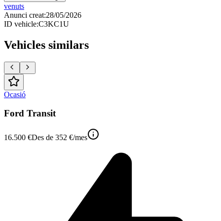
venuts
Anunci creat
:
28/05/2026
ID vehicle
:
C3KC1U
Vehicles similars
Ocasió
Ford Transit
16.500 €
Des de
352 €
/mes