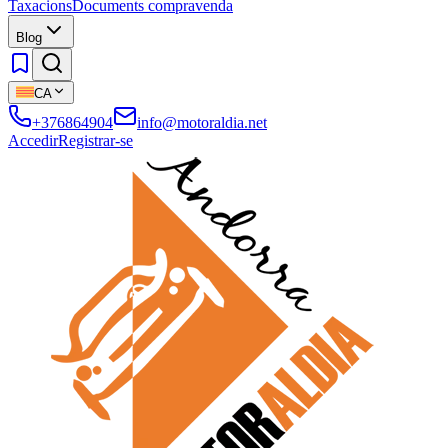
Taxacions
Documents compravenda
Blog
CA
+376864904
info@motoraldia.net
Accedir
Registrar-se