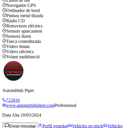
Llums de dia
Navegador GPS
Ordinador de bord
Pintura metal·litzada
Ràdio CD
Retrovisors elèctrics
Sensors aparcament
Sensors llums
Tanca centralitzada
Vidres tintats
Vidres elèctrics
Volant multifunció
Automòbils Piper
722816
www.automobilspiper.com
Professional
Data Alta
10/03/2024
Perfil venedor
Vehicles en stock
Vehicles
Enviar missatge