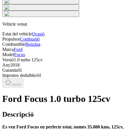
Vehicle venut
Estat del vehicle
Ocasió
Propulsor
Combustió
Combustible
Benzina
Marca
Ford
Model
Focus
Versió
1.0 turbo 125cv
Any
2018
Garantia
Sí
Impostos deduïbles
Sí
Venut
Ford Focus 1.0 turbo 125cv
Descripció
Es ven Ford Focus en perfecte estat, nomes 35.800 kms, 125cv,