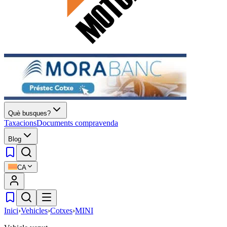
Què busques?
Taxacions
Documents compravenda
Blog
CA
Inici
›
Vehicles
›
Cotxes
›
MINI