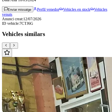
Perfil venedor
Vehicles en stock
Vehicles
Enviar missatge
venuts
Anunci creat
:
12/07/2026
ID vehicle
:
7CTJ6G
Vehicles similars