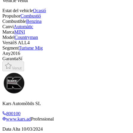
Vehicle venut
Estat del vehicle
Ocasió
Propulsor
Combustió
Combustible
Benzina
Canvi
Automàtic
Marca
MINI
Model
Countryman
Versió
S ALL4
Segment
Turisme Mig
Any
2016
Garantia
Sí
Venut
Kars Automòbils SL
800100
www.kars.ad
Professional
Data Alta
10/03/2024