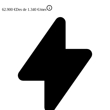
62.900 €
Des de
1.340 €
/mes