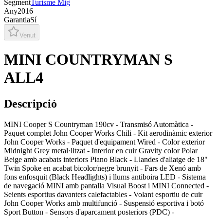
Segment
Turisme Mig
Any
2016
Garantia
Sí
Venut
MINI COUNTRYMAN S
ALL4
Descripció
MINI Cooper S Countryman 190cv - Transmisó Automàtica -
Paquet complet John Cooper Works Chili - Kit aerodinàmic exterior
John Cooper Works - Paquet d'equipament Wired - Color exterior
Midnight Grey metal·litzat - Interior en cuir Gravity color Polar
Beige amb acabats interiors Piano Black - Llandes d'aliatge de 18"
Twin Spoke en acabat bicolor/negre brunyit - Fars de Xenó amb
fons enfosquit (Black Headlights) i llums antiboira LED - Sistema
de navegació MINI amb pantalla Visual Boost i MINI Connected -
Seients esportius davanters calefactables - Volant esportiu de cuir
John Cooper Works amb multifunció - Suspensió esportiva i botó
Sport Button - Sensors d'aparcament posteriors (PDC) -