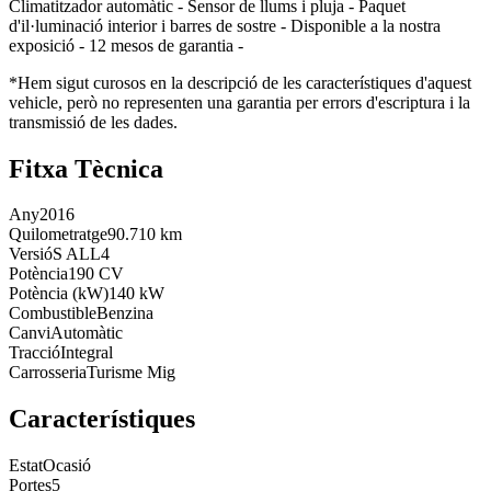
Climatitzador automàtic - Sensor de llums i pluja - Paquet
d'il·luminació interior i barres de sostre - Disponible a la nostra
exposició - 12 mesos de garantia -
*Hem sigut curosos en la descripció de les característiques d'aquest
vehicle, però no representen una garantia per errors d'escriptura i la
transmissió de les dades.
Fitxa Tècnica
Any
2016
Quilometratge
90.710 km
Versió
S ALL4
Potència
190 CV
Potència (kW)
140 kW
Combustible
Benzina
Canvi
Automàtic
Tracció
Integral
Carrosseria
Turisme Mig
Característiques
Estat
Ocasió
Portes
5