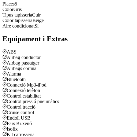
Places
5
Color
Gris
Tipus tapisseria
Cuir
Color tapisseria
Beige
Aire condicionat
Sí
Equipament i Extras
ABS
Airbag conductor
Airbag passatger
Airbags cortina
Alarma
Bluetooth
Connexió Mp3-iPod
Connexió telèfon
Control estabilitat
Control pressió pneumàtics
Control tracció
Cruise control
Endoll USB
Fars Bi-xenó
Isofix
Kit carrosseria