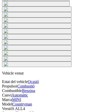
Vehicle venut
Estat del vehicle
Ocasió
Propulsor
Combustió
Combustible
Benzina
Canvi
Automàtic
Marca
MINI
Model
Countryman
Versió
S ALL4