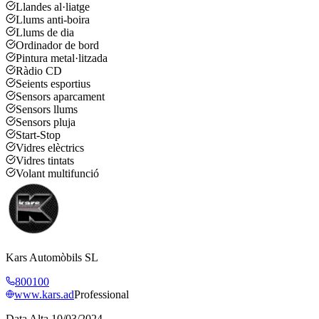
Llandes al·liatge
Llums anti-boira
Llums de dia
Ordinador de bord
Pintura metal·litzada
Ràdio CD
Seients esportius
Sensors aparcament
Sensors llums
Sensors pluja
Start-Stop
Vidres elèctrics
Vidres tintats
Volant multifunció
Kars Automòbils SL
800100
www.kars.ad
Professional
Data Alta
10/03/2024