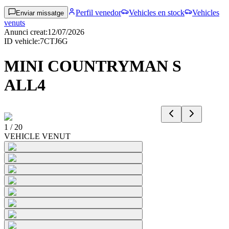
Perfil venedor
Vehicles en stock
Vehicles
Enviar missatge
venuts
Anunci creat
:
12/07/2026
ID vehicle
:
7CTJ6G
MINI COUNTRYMAN S
ALL4
1
/
20
VEHICLE VENUT