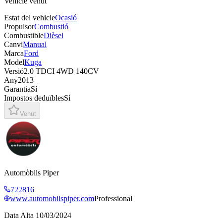
Vehicle venut
Estat del vehicle
Ocasió
Propulsor
Combustió
Combustible
Dièsel
Canvi
Manual
Marca
Ford
Model
Kuga
Versió
2.0 TDCI 4WD 140CV
Any
2013
Garantia
Sí
Impostos deduïbles
Sí
Venut
Automòbils Piper
722816
www.automobilspiper.com
Professional
Data Alta
10/03/2024