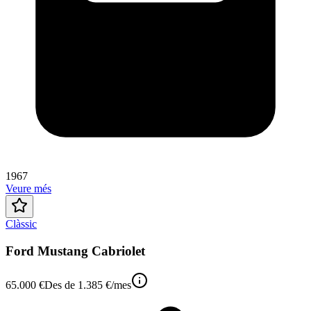
1967
Veure més
Clàssic
Ford Mustang Cabriolet
65.000 €
Des de
1.385 €
/mes