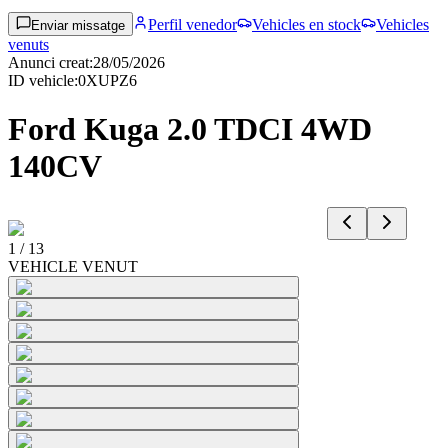
Perfil venedor
Vehicles en stock
Vehicles
Enviar missatge
venuts
Anunci creat
:
28/05/2026
ID vehicle
:
0XUPZ6
Ford Kuga 2.0 TDCI 4WD
140CV
1
/
13
VEHICLE VENUT