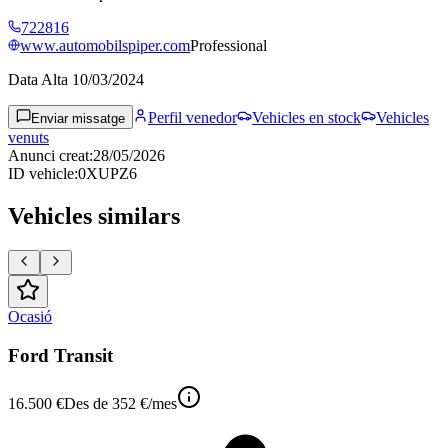
722816
www.automobilspiper.com
Professional
Data Alta
10/03/2024
Perfil venedor
Vehicles en stock
Vehicles
Enviar missatge
venuts
Anunci creat
:
28/05/2026
ID vehicle
:
0XUPZ6
Vehicles similars
Ocasió
Ford Transit
16.500 €
Des de
352 €
/mes