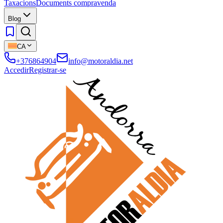
Taxacions
Documents compravenda
Blog
CA
+376864904
info@motoraldia.net
Accedir
Registrar-se