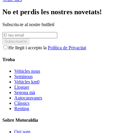
No et perdis les nostres novetats!
Subscriu-te al nostre butlletí
Subscriure'm
He llegit i accepto la
Política de Privacitat
Troba
Vehicles nous
Seminous
Vehicles km0
Lloguer
Segona mà
Autocaravanes
Clàssics
Renting
Sobre Motoraldia
Qui som