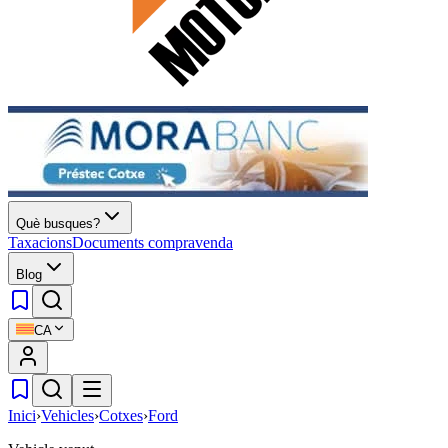
Què busques?
Taxacions
Documents compravenda
Blog
CA
Inici
›
Vehicles
›
Cotxes
›
Ford