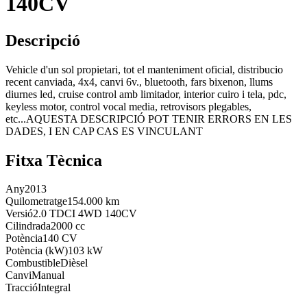
140CV
Descripció
Vehicle d'un sol propietari, tot el manteniment oficial, distribucio
recent canviada, 4x4, canvi 6v., bluetooth, fars bixenon, llums
diurnes led, cruise control amb limitador, interior cuiro i tela, pdc,
keyless motor, control vocal media, retrovisors plegables,
etc...AQUESTA DESCRIPCIÓ POT TENIR ERRORS EN LES
DADES, I EN CAP CAS ES VINCULANT
Fitxa Tècnica
Any
2013
Quilometratge
154.000 km
Versió
2.0 TDCI 4WD 140CV
Cilindrada
2000 cc
Potència
140 CV
Potència (kW)
103 kW
Combustible
Dièsel
Canvi
Manual
Tracció
Integral