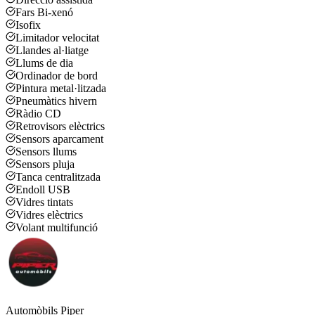
Fars Bi-xenó
Isofix
Limitador velocitat
Llandes al·liatge
Llums de dia
Ordinador de bord
Pintura metal·litzada
Pneumàtics hivern
Ràdio CD
Retrovisors elèctrics
Sensors aparcament
Sensors llums
Sensors pluja
Tanca centralitzada
Endoll USB
Vidres tintats
Vidres elèctrics
Volant multifunció
Automòbils Piper