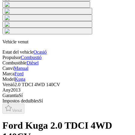
Vehicle venut
Estat del vehicle
Ocasió
Propulsor
Combustió
Combustible
Dièsel
Canvi
Manual
Marca
Ford
Model
Kuga
Versió
2.0 TDCI 4WD 140CV
Any
2013
Garantia
Sí
Impostos deduïbles
Sí
Venut
Ford Kuga 2.0 TDCI 4WD