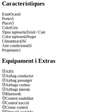
Característiques
Estat
Ocasió
Portes
5
Places
5
Color
Gris
Tipus tapisseria
Teixit / Cuir
Color tapisseria
Negre
Climatització
Sí
Aire condicionat
Sí
Propietaris
1
Equipament i Extras
ABS
Airbag conductor
Airbag passatger
Airbags cortina
Airbags laterals
Bluetooth
Control estabilitat
Control tracció
Cruise control
Direcció assistida