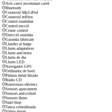
Avís canvi involuntari carril
Bluetooth
Connexió Mp3-iPod
Connexió telèfon
Control estabilitat
Control tracció
Cruise control
Direcció assistida
Garantia fabricant
Llandes al·liatge
Llums adaptatives
Llums anti-boira
Llums de dia
Llums LED
Navegador GPS
Ordinador de bord
Pintura metal·litzada
Ràdio CD
Retrovisors elèctrics
Sensors aparcament
Sensors anti-colisió
Sensors llums
Start-Stop
Tanca centralitzada
Vidres tintats