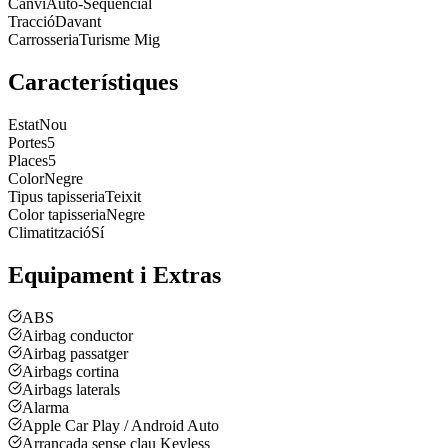
Canvi
Auto-Seqüencial
Tracció
Davant
Carrosseria
Turisme Mig
Característiques
Estat
Nou
Portes
5
Places
5
Color
Negre
Tipus tapisseria
Teixit
Color tapisseria
Negre
Climatització
Sí
Equipament i Extras
ABS
Airbag conductor
Airbag passatger
Airbags cortina
Airbags laterals
Alarma
Apple Car Play / Android Auto
Arrancada sense clau Keyless