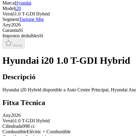
Marca
Hyundai
Model
i20
Versió
1.0 T-GDI Hybrid
Segment
Turisme Mig
Any
2026
Garantia
Sí
Impostos deduïbles
Sí
Venut
Hyundai i20 1.0 T-GDI Hybrid
Descripció
Hyundai i20 Hybrid disponible a Auto Centre Principat, Hyundai An
Fitxa Tècnica
Any
2026
Versió
1.0 T-GDI Hybrid
Cilindrada
998 cc
Combustible
Elèctric + Combustible