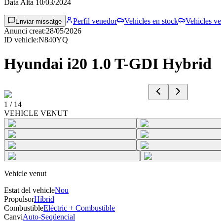
Data Alta
10/03/2024
Perfil venedor
Vehicles en stock
Vehicles ve
Enviar missatge
Anunci creat
:
28/05/2026
ID vehicle
:
N840YQ
Hyundai i20 1.0 T-GDI Hybrid
1
/
14
VEHICLE VENUT
Vehicle venut
Estat del vehicle
Nou
Propulsor
Híbrid
Combustible
Elèctric + Combustible
Canvi
Auto-Seqüencial