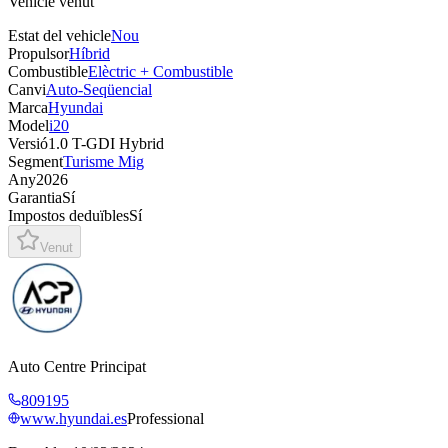
Vehicle venut
Estat del vehicle
Nou
Propulsor
Híbrid
Combustible
Elèctric + Combustible
Canvi
Auto-Seqüencial
Marca
Hyundai
Model
i20
Versió
1.0 T-GDI Hybrid
Segment
Turisme Mig
Any
2026
Garantia
Sí
Impostos deduïbles
Sí
Venut
Auto Centre Principat
809195
www.hyundai.es
Professional