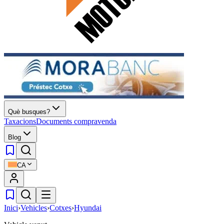
Què busques?
Taxacions
Documents compravenda
Blog
CA
Inici
›
Vehicles
›
Cotxes
›
Hyundai