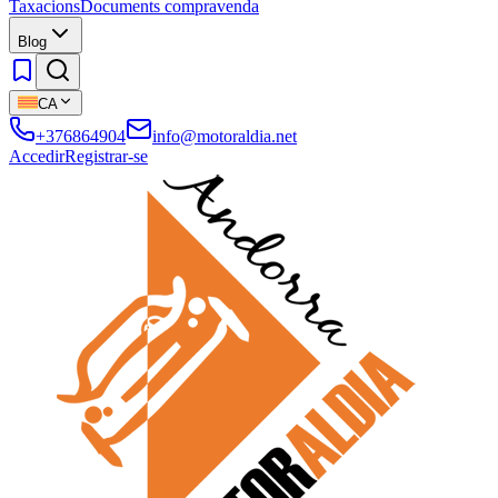
Taxacions
Documents compravenda
Blog
CA
+376864904
info@motoraldia.net
Accedir
Registrar-se