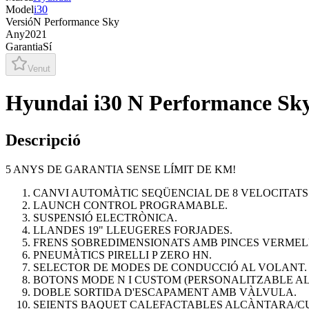
Model
i30
Versió
N Performance Sky
Any
2021
Garantia
Sí
Venut
Hyundai i30 N Performance Sk
Descripció
5 ANYS DE GARANTIA SENSE LÍMIT DE KM!
CANVI AUTOMÀTIC SEQÜENCIAL DE 8 VELOCITATS
LAUNCH CONTROL PROGRAMABLE.
SUSPENSIÓ ELECTRÒNICA.
LLANDES 19" LLEUGERES FORJADES.
FRENS SOBREDIMENSIONATS AMB PINCES VERMEL
PNEUMÀTICS PIRELLI P ZERO HN.
SELECTOR DE MODES DE CONDUCCIÓ AL VOLANT.
BOTONS MODE N I CUSTOM (PERSONALITZABLE AL
DOBLE SORTIDA D'ESCAPAMENT AMB VÀLVULA.
SEIENTS BAQUET CALEFACTABLES ALCÀNTARA/C