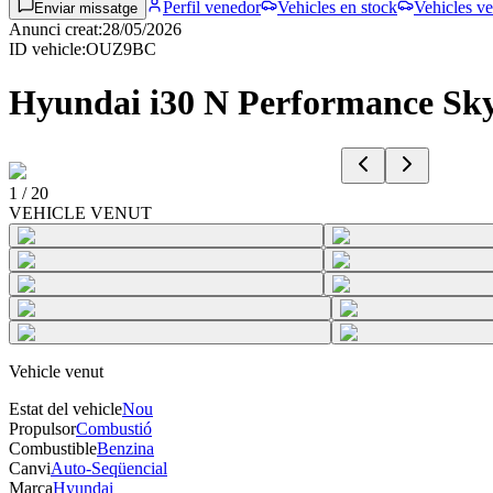
Perfil venedor
Vehicles en stock
Vehicles ve
Enviar missatge
Anunci creat
:
28/05/2026
ID vehicle
:
OUZ9BC
Hyundai i30 N Performance Sk
1
/
20
VEHICLE VENUT
Vehicle venut
Estat del vehicle
Nou
Propulsor
Combustió
Combustible
Benzina
Canvi
Auto-Seqüencial
Marca
Hyundai