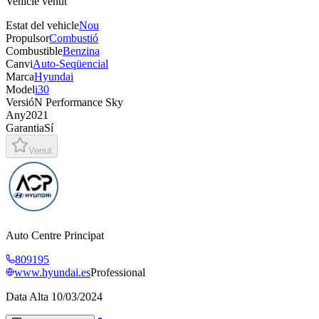
Vehicle venut
Estat del vehicle
Nou
Propulsor
Combustió
Combustible
Benzina
Canvi
Auto-Seqüencial
Marca
Hyundai
Model
i30
Versió
N Performance Sky
Any
2021
Garantia
Sí
Venut
Auto Centre Principat
809195
www.hyundai.es
Professional
Data Alta
10/03/2024