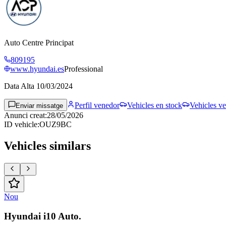
Auto Centre Principat
809195
www.hyundai.es
Professional
Data Alta
10/03/2024
Perfil venedor
Vehicles en stock
Vehicles ve
Enviar missatge
Anunci creat
:
28/05/2026
ID vehicle
:
OUZ9BC
Vehicles similars
Nou
Hyundai i10 Auto.