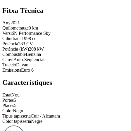
Fitxa Tècnica
Any
2021
Quilometratge
0 km
Versió
N Performance Sky
Cilindrada
1998 cc
Potència
283 CV
Potència (kW)
208 kW
Combustible
Benzina
Canvi
Auto-Seqüencial
Tracció
Davant
Emissions
Euro 6
Característiques
Estat
Nou
Portes
5
Places
5
Color
Negre
Tipus tapisseria
Cuir / Alcántara
Color tapisseria
Negre