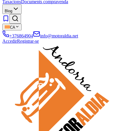
Taxacions
Documents compravenda
Blog
CA
+376864904
info@motoraldia.net
Accedir
Registrar-se