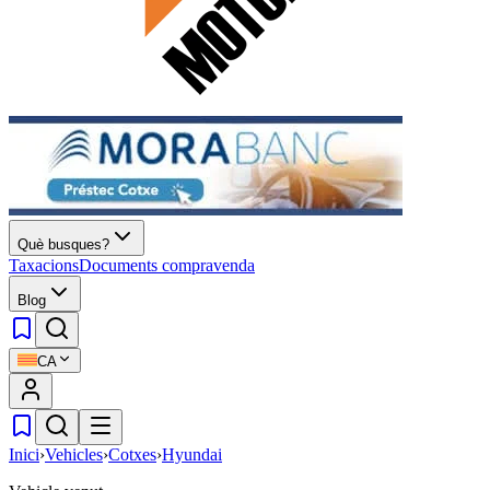
Què busques?
Taxacions
Documents compravenda
Blog
CA
Inici
›
Vehicles
›
Cotxes
›
Hyundai