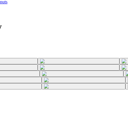
nuts
y