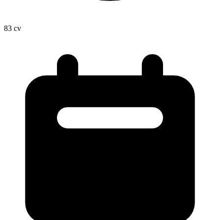
83
cv