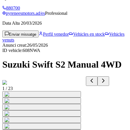
880700
pyreneesmotors.ad/es
Professional
Data Alta
20/03/2026
Perfil venedor
Vehicles en stock
Vehicles
Enviar missatge
venuts
Anunci creat
:
26/05/2026
ID vehicle
:
608NWA
Suzuki Swift S2 Manual 4WD
1
/
23