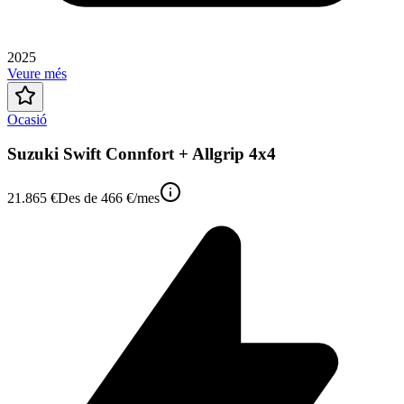
2025
Veure més
Ocasió
Suzuki Swift Connfort + Allgrip 4x4
21.865 €
Des de
466 €
/mes