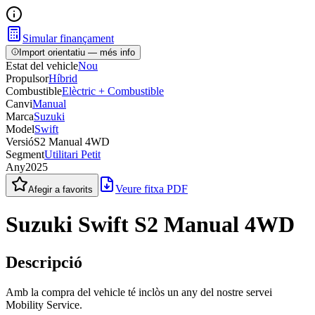
Simular finançament
Import orientatiu — més info
Estat del vehicle
Nou
Propulsor
Híbrid
Combustible
Elèctric + Combustible
Canvi
Manual
Marca
Suzuki
Model
Swift
Versió
S2 Manual 4WD
Segment
Utilitari Petit
Any
2025
Veure fitxa PDF
Afegir a favorits
Suzuki Swift S2 Manual 4WD
Descripció
Amb la compra del vehicle té inclòs un any del nostre servei
Mobility Service.