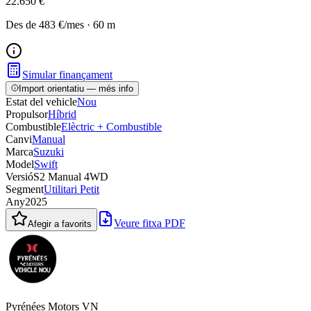
22.650 €
Des de
483 €
/mes
·
60
m
Simular finançament
Import orientatiu — més info
Estat del vehicle
Nou
Propulsor
Híbrid
Combustible
Elèctric + Combustible
Canvi
Manual
Marca
Suzuki
Model
Swift
Versió
S2 Manual 4WD
Segment
Utilitari Petit
Any
2025
Veure fitxa PDF
Afegir a favorits
Pyrénées Motors VN