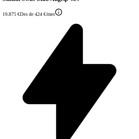
19.875 €
Des de
424 €
/mes