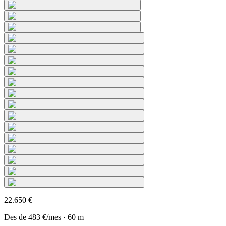
22.650 €
Des de
483 €
/mes
·
60
m