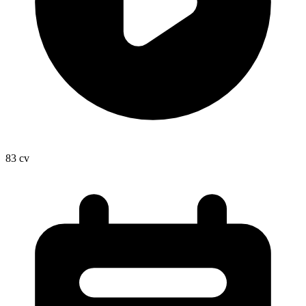
83
cv