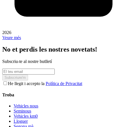
2026
Veure més
No et perdis les nostres novetats!
Subscriu-te al nostre butlletí
Subscriure'm
He llegit i accepto la
Política de Privacitat
Troba
Vehicles nous
Seminous
Vehicles km0
Lloguer
Segona mà