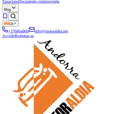
Taxacions
Documents compravenda
Blog
CA
+376864904
info@motoraldia.net
Accedir
Registrar-se