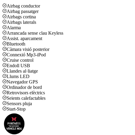
Airbag conductor
Airbag passatger
Airbags cortina
Airbags laterals
Alarma
Arrancada sense clau Keyless
Assist. aparcament
Bluetooth
Càmara visió posterior
Connexió Mp3-iPod
Cruise control
Endoll USB
Llandes al·liatge
Llums LED
Navegador GPS
Ordinador de bord
Retrovisors elèctrics
Seients calefactables
Sensors pluja
Start-Stop