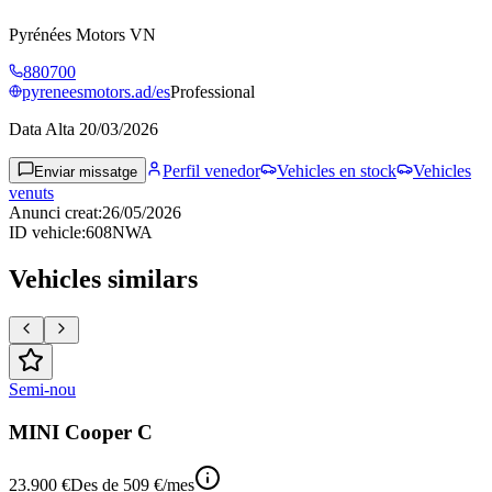
Pyrénées Motors VN
880700
pyreneesmotors.ad/es
Professional
Data Alta
20/03/2026
Perfil venedor
Vehicles en stock
Vehicles
Enviar missatge
venuts
Anunci creat
:
26/05/2026
ID vehicle
:
608NWA
Vehicles similars
Semi-nou
MINI Cooper C
23.900 €
Des de
509 €
/mes