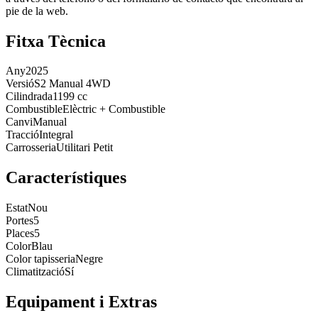
pie de la web.
Fitxa Tècnica
Any
2025
Versió
S2 Manual 4WD
Cilindrada
1199 cc
Combustible
Elèctric + Combustible
Canvi
Manual
Tracció
Integral
Carrosseria
Utilitari Petit
Característiques
Estat
Nou
Portes
5
Places
5
Color
Blau
Color tapisseria
Negre
Climatització
Sí
Equipament i Extras