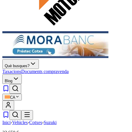
Què busques?
Taxacions
Documents compravenda
Blog
CA
Inici
›
Vehicles
›
Cotxes
›
Suzuki