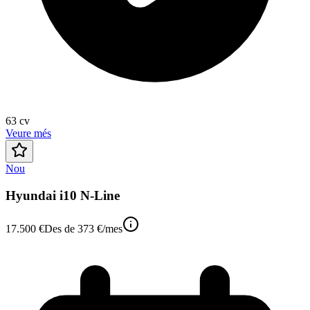
63
cv
Veure més
Nou
Hyundai i10 N-Line
17.500 €
Des de
373 €
/mes